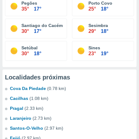
Pegões
Porto Covo
35°
17°
25°
18°
Santiago do Cacém
Sesimbra
30°
17°
29°
18°
Setúbal
Sines
30°
18°
23°
19°
Localidades próximas
Cova Da Piedade
(0.78 km)
Cacilhas
(1.08 km)
Pragal
(2.33 km)
Laranjeiro
(2.73 km)
Santos-O-Velho
(2.97 km)
Feijó
(2.97 km)