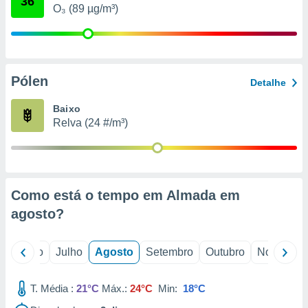
36
conteúdos.
O₃ (89 µg/m³)
ção
ão através
de
Pólen
Detalhe
,
 e
Baixo
Relva (24 #/m³)
dos,
publicidade
s, estudos
a e
mento de
Como está o tempo em Almada em
agosto
?
ossos 1199
eiros
o
Junho
Julho
Agosto
Setembro
Outubro
Novembro
T. Média :
21°C
Máx.:
24°C
Min:
18°C