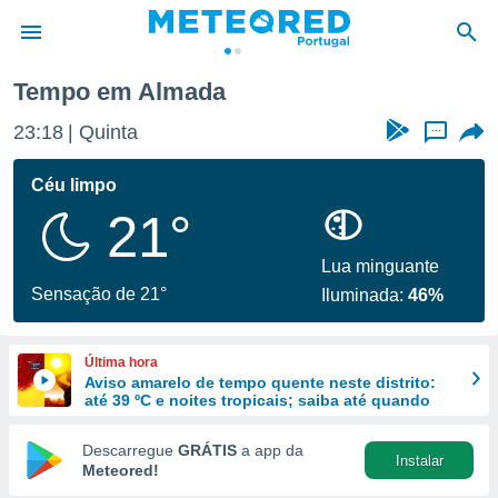
Tempo em Almada
de
23:19
Quinta
...
 da
empo.pt) foi
Céu limpo
or
21°
is para
e as
 fornecidas
Lua minguante
 qualidade.
Sensação de 21°
Iluminada:
46%
r a este
s das
opções:
Última hora
Aviso amarelo de tempo quente neste distrito:
ookies e
até 39 ºC e noites tropicais; saiba até quando
 forma
Descarregue
GRÁTIS
a app da
Instalar
e digital
Meteored!
da,