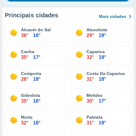
Principais cidades
Mais cidades
Alcacér do Sal
Alcochete
36°
16°
29°
19°
Canha
Caparica
35°
17°
32°
19°
Comporta
Costa Da Caparica
28°
18°
31°
18°
Grândola
Melides
35°
16°
30°
17°
Moita
Palmela
32°
18°
31°
19°