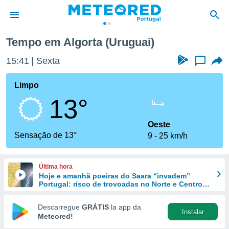
Tempo em Algorta (Uruguai)
de
15:41
Sexta
...
 da
empo.pt) foi
Limpo
or
13°
is para
e as
 fornecidas
Oeste
 qualidade.
Sensação de 13°
9
25 km/h
r a este
s das
opções:
Última hora
Hoje e amanhã poeiras do Saara “invadem”
ookies e
Portugal: risco de trovoadas no Norte e Centro
 forma
aumenta
Descarregue
GRÁTIS
la app da
Instalar
e digital
Meteored!
da,