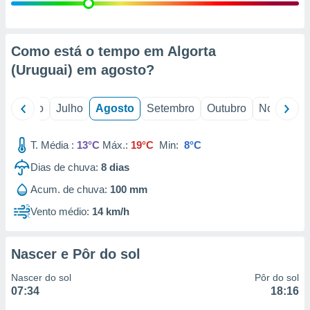
conteúdos.
ção
Como está o tempo em Algorta
ão através
(Uruguai) em
agosto
?
de
,
 e
o
Junho
Julho
Agosto
Setembro
Outubro
Novembro
dos,
publicidade
T. Média :
13°C
Máx.:
19°C
Min:
8°C
s, estudos
Dias de chuva:
8
dias
a e
mento de
Acum. de chuva:
100 mm
Vento médio:
14 km/h
ossos 1199
eiros
Nascer e Pôr do sol
Nascer do sol
Pôr do sol
07:34
18:16