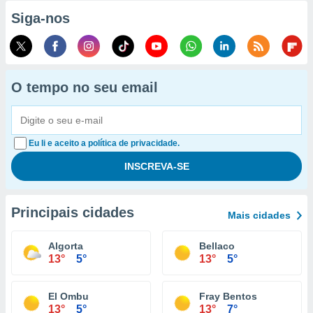
Siga-nos
O tempo no seu email
Eu li e aceito a política de privacidade.
Principais cidades
Mais cidades
Algorta
Bellaco
13°
5°
13°
5°
El Ombu
Fray Bentos
13°
5°
13°
7°