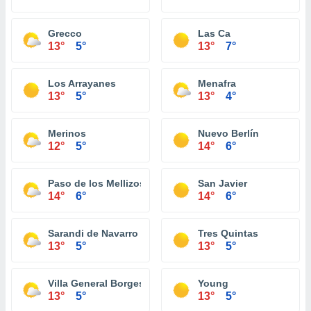
Grecco
Las Ca
13°
5°
13°
7°
Los Arrayanes
Menafra
13°
5°
13°
4°
Merinos
Nuevo Berlín
12°
5°
14°
6°
Paso de los Mellizos
San Javier
14°
6°
14°
6°
Sarandi de Navarro
Tres Quintas
13°
5°
13°
5°
Villa General Borges
Young
13°
5°
13°
5°