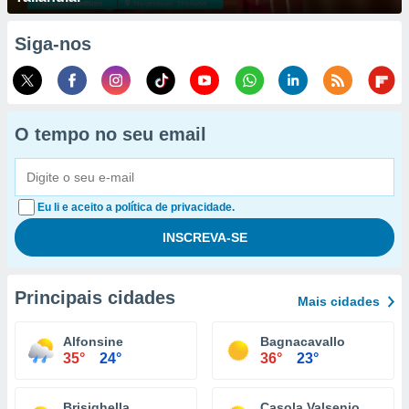
Siga-nos
O tempo no seu email
Eu li e aceito a política de privacidade.
Principais cidades
Mais cidades
Alfonsine
Bagnacavallo
35°
24°
36°
23°
Brisighella
Casola Valsenio