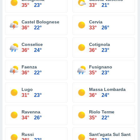
35°
23°
33°
21°
Castel Bolognese
Cervia
36°
22°
33°
26°
Conselice
Cotignola
36°
24°
36°
23°
Faenza
Fusignano
36°
22°
35°
23°
Lugo
Massa Lombarda
31°
23°
36°
24°
Ravenna
Riolo Terme
34°
26°
35°
22°
Russi
Sant'agata Sul Santern