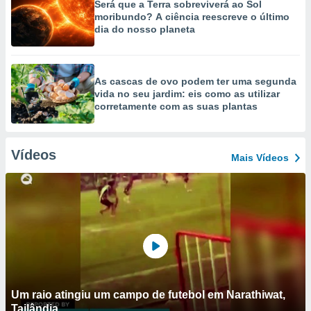
Será que a Terra sobreviverá ao Sol
moribundo? A ciência reescreve o último
dia do nosso planeta
As cascas de ovo podem ter uma segunda
vida no seu jardim: eis como as utilizar
corretamente com as suas plantas
Vídeos
Mais Vídeos
Um raio atingiu um campo de futebol em Narathiwat,
Tailândia.