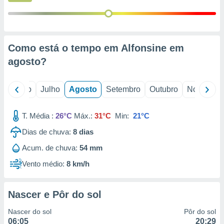
conteúdos.
ção
ão através
Como está o tempo em Alfonsine em
de
agosto
?
,
 e
o
Junho
Julho
Agosto
Setembro
Outubro
Novembro
dos,
publicidade
s, estudos
T. Média :
26°C
Máx.:
31°C
Min:
21°C
a e
mento de
Dias de chuva:
8
dias
Acum. de chuva:
54 mm
ossos 1199
Vento médio:
8 km/h
eiros
Nascer e Pôr do sol
Nascer do sol
Pôr do sol
06:05
20:29