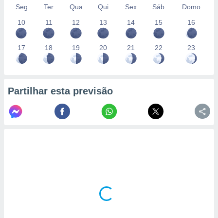
conteúdos.
Seg
Ter
Qua
Qui
Sex
Sáb
Domo
10
11
12
13
14
15
16
ção
ão através
17
18
19
20
21
22
23
de
,
 e
Partilhar esta previsão
dos,
publicidade
s, estudos
a e
mento de
ossos 1199
eiros