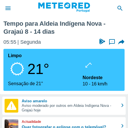
rajaú
Próxima semana
Tempo para Aldeia Indígena Nova -
Grajaú 8 - 14 dias
de
 da
05:55
Segunda
...
empo.pt) foi
or
Limpo
is para
e as
21°
 fornecidas
 qualidade.
Nordeste
r a este
Sensação de 21°
s das
10
16 km/h
opções:
ookies e
Aviso amarelo
 forma
Aviso moderado por outros em Aldeia Indígena Nova -
Grajaú hoje
e digital
Actualidade
da,
Quer fotografar o eclipse com o telemóvel?