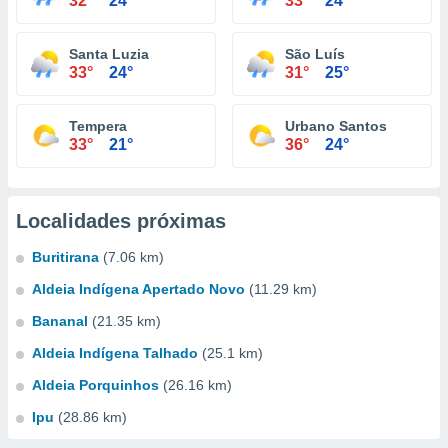
32°
24°
33°
24°
Santa Luzia
São Luís
33°
24°
31°
25°
Tempera
Urbano Santos
33°
21°
36°
24°
Localidades próximas
Buritirana
(7.06 km)
Aldeia Indígena Apertado Novo
(11.29 km)
Bananal
(21.35 km)
Aldeia Indígena Talhado
(25.1 km)
Aldeia Porquinhos
(26.16 km)
Ipu
(28.86 km)