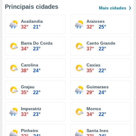
Principais cidades
Mais cidades
Acailandia
Araioses
32°
21°
32°
25°
Barra Do Corda
Canto Grande
34°
23°
37°
22°
Carolina
Caxias
38°
24°
35°
22°
Grajau
Guimaraes
35°
22°
29°
24°
Imperatriz
Morros
33°
23°
34°
22°
Pinheiro
Santa Ines