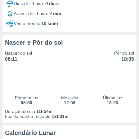
Dias de chuva:
0
dias
 para
Acum. de chuva:
2 mm
a, utilizar
selecionar
Vento médio:
10 km/h
a, criar
personalizar
Nascer e Pôr do sol
tilizar
selecionar
Nascer do sol
Pôr do sol
06:11
18:05
dos, medir
nho da
, medir o
o dos
r os
Primeira luz
Meio-dia
Última luz
ravés de
05:50
12:08
18:26
s ou
s de dados
Duração do dia
11h54m
es fontes,
Luz da manhã restante
12h31m
 e melhorar
ilizar dados
Calendário Lunar
ara