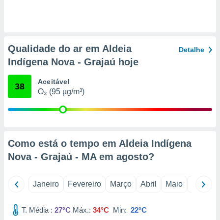
o qual se
ara tal,
 o seu
to ou opor-
essamento
Qualidade do ar em Aldeia
Detalhe
m qualquer
Indígena Nova - Grajaú hoje
ando em “
 ou na
Aceitável
38
 Cookies
O₃ (95 µg/m³)
te.
 nossos
s o
Como está o tempo em Aldeia Indígena
Nova - Grajaú - MA em
agosto
?
o de
e/ou aceder
Janeiro
Fevereiro
Março
Abril
Maio
Junho
ões num
utilizar
ados para
T. Média :
27°C
Máx.:
34°C
Min:
22°C
publicidade,