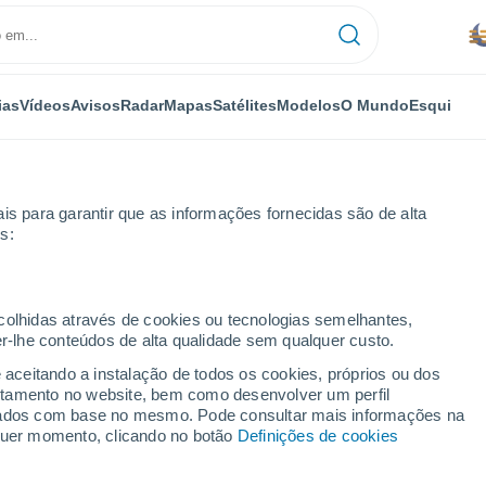
ias
Vídeos
Avisos
Radar
Mapas
Satélites
Modelos
O Mundo
Esqui
is para garantir que as informações fornecidas são de alta
s:
semana
ecolhidas através de cookies ou tecnologias semelhantes,
er-lhe conteúdos de alta qualidade sem qualquer custo.
- 14 dias
e aceitando a instalação de todos os cookies, próprios ou dos
rtamento no website, bem como desenvolver um perfil
...
lizados com base no mesmo. Pode consultar mais informações na
lquer momento, clicando no botão
Definições de cookies
Por horas
Névoa de poeira nas próximas
horas