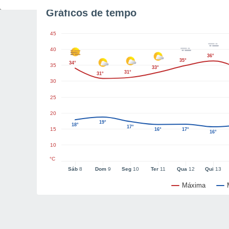
Gráficos de tempo
45
40
36°
35°
34°
35
33°
31°
31°
30
25
20
19°
18°
17°
15
16°
17°
16°
10
°C
Sáb
8
Dom
9
Seg
10
Ter
11
Qua
12
Qui
13
Máxima