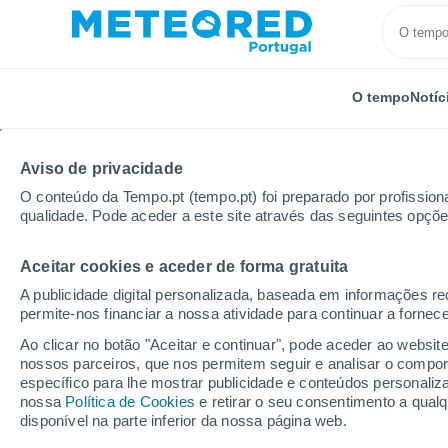
O tempo
Notíc
Aviso de privacidade
O conteúdo da Tempo.pt (tempo.pt) foi preparado por profissiona
qualidade. Pode aceder a este site através das seguintes opçõe
Aceitar cookies e aceder de forma gratuita
Início
Distrito de Santarém
Alcanena
Próxima 
A publicidade digital personalizada, baseada em informações r
permite-nos financiar a nossa atividade para continuar a fornec
Tempo para Alcanena 8 
Ao clicar no botão "Aceitar e continuar", pode aceder ao websit
nossos parceiros, que nos permitem seguir e analisar o compo
00:20
Sábado
específico para lhe mostrar publicidade e conteúdos persona
nossa
Política de Cookies
e retirar o seu consentimento a qua
disponível na parte inferior da nossa página web.
Névoa de poeira