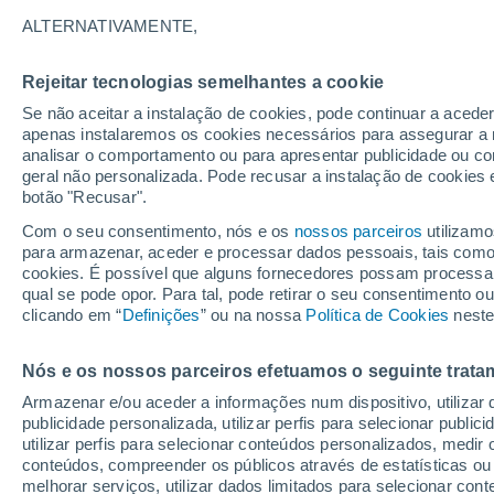
21°
ALTERNATIVAMENTE,
Rejeitar tecnologias semelhantes a cookie
Lua mingu
Se não aceitar a instalação de cookies, pode continuar a acede
Iluminada
Sensação de 21°
apenas instalaremos os cookies necessários para assegurar a 
analisar o comportamento ou para apresentar publicidade ou co
geral não personalizada. Pode recusar a instalação de cookies 
botão "Recusar".
Última hora
Hoje e amanhã poeiras do Saara “invadem”
Com o seu consentimento, nós e os
nossos parceiros
utilizamo
Portugal: risco de trovoadas no Norte e Centr
para armazenar, aceder e processar dados pessoais, tais como a
aumenta
cookies. É possível que alguns fornecedores possam processa
O Tempo 1 - 7 Dias
Atualidade
Mapas de chuva
R
qual se pode opor. Para tal, pode retirar o seu consentimento 
clicando em “
Definições
” ou na nossa
Política de Cookies
neste
Nós e os nossos parceiros efetuamos o seguinte trata
Domingo
Segunda
Sábado
Armazenar e/ou aceder a informações num dispositivo, utilizar da
16 Ago.
17 Ago.
15 Ago.
publicidade personalizada, utilizar perfis para selecionar public
utilizar perfis para selecionar conteúdos personalizados, med
conteúdos, compreender os públicos através de estatísticas ou
melhorar serviços, utilizar dados limitados para selecionar cont