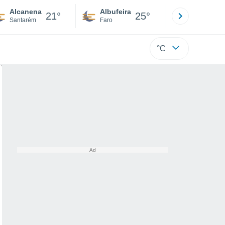
Alcanena
Albufeira
Lisboa
21°
25°
Santarém
Faro
Lisboa
°C