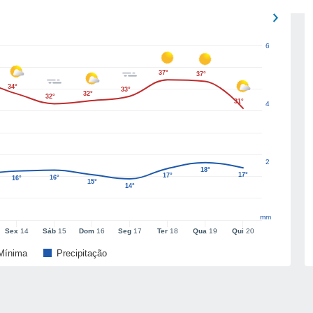
6
37°
37°
34°
33°
32°
32°
31°
4
2
18°
17°
17°
16°
16°
15°
14°
mm
Sex
14
Sáb
15
Dom
16
Seg
17
Ter
18
Qua
19
Qui
20
Mínima
Precipitação