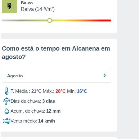
Baixo
Relva (14 #/m³)
Como está o tempo em Alcanena em
agosto
?
Agosto
T. Média :
21°C
Máx.:
28°C
Min:
16°C
Dias de chuva:
3
dias
Acum. de chuva:
12 mm
Vento médio:
14 km/h