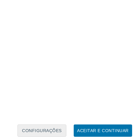
Calendário Lunar
Seg
Ter
Qua
Qui
Sex
Sáb
Domo
8
9
10
11
12
13
14
15
16
17
18
19
20
21
CONFIGURAÇÕES
ACEITAR E CONTINUAR