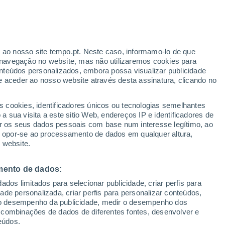
ante
r ao nosso site tempo.pt. Neste caso, informamo-lo de que
:
24%
navegação no website, mas não utilizaremos cookies para
nteúdos personalizados, embora possa visualizar publicidade
e aceder ao nosso website através desta assinatura, clicando no
s cookies, identificadores únicos ou tecnologias semelhantes
o
 sua visita a este sitio Web, endereços IP e identificadores de
r os seus dados pessoais com base num interesse legítimo, ao
adar de Chuva
Satélites
Modelos
ou opor-se ao processamento de dados em qualquer altura,
 website.
mento de dados:
Terça
Quarta
Quinta
Sexta
dos limitados para selecionar publicidade, criar perfis para
18 Ago.
19 Ago.
20 Ago.
21 Ago.
idade personalizada, criar perfis para personalizar conteúdos,
ir o desempenho da publicidade, medir o desempenho dos
 combinações de dados de diferentes fontes, desenvolver e
eúdos.