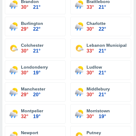
Brandon
Brattleboro
30°
21°
33°
21°
Burlington
Charlotte
29°
22°
30°
22°
Colchester
Lebanon Municipal Airp
30°
21°
33°
21°
Londonderry
Ludlow
30°
19°
30°
21°
Manchester
Middlebury
29°
20°
30°
21°
Montpelier
Morristown
32°
19°
30°
19°
Newport
Putney