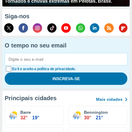
Tornados e chuvas extremas em Pelotas, Brasil.
Siga-nos
O tempo no seu email
Eu li e aceito a política de privacidade.
Principais cidades
Mais cidades
Barre
Bennington
32°
19°
30°
21°