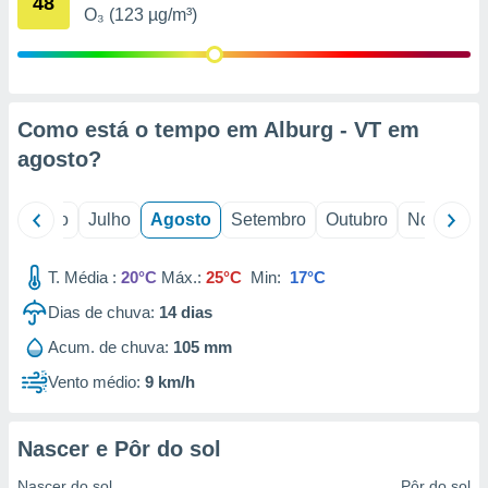
48
conteúdos.
O₃ (123 µg/m³)
ção
ão através
de
Como está o tempo em Alburg - VT em
,
agosto
?
 e
dos,
o
Junho
Julho
Agosto
Setembro
Outubro
Novembro
publicidade
s, estudos
a e
T. Média :
20°C
Máx.:
25°C
Min:
17°C
mento de
Dias de chuva:
14
dias
ossos 1199
Acum. de chuva:
105 mm
eiros
Vento médio:
9 km/h
Nascer e Pôr do sol
Nascer do sol
Pôr do sol