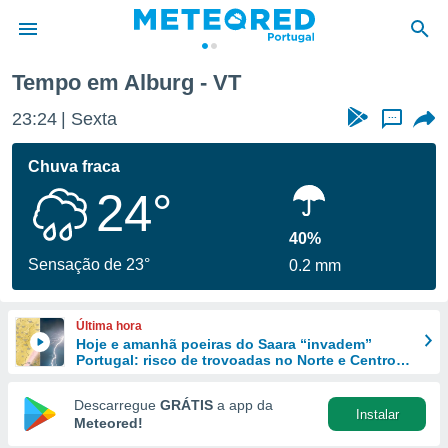
Tempo em Alburg - VT
de
23:24
Sexta
...
 da
empo.pt) foi
Chuva fraca
or
24°
is para
e as
 fornecidas
40%
 qualidade.
Sensação de 23°
0.2 mm
r a este
s das
opções:
Última hora
Hoje e amanhã poeiras do Saara “invadem”
ookies e
Portugal: risco de trovoadas no Norte e Centro
 forma
aumenta
Descarregue
GRÁTIS
a app da
Instalar
e digital
Meteored!
da,