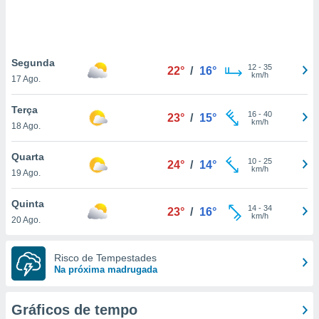
ite através
atura,
 botão
Segunda
12
-
35
22°
/
16°
km/h
17 Ago.
nto, nós e
arceiros
Terça
cookies,
16
-
40
23°
/
15°
km/h
18 Ago.
ores únicos
ias
s para
Quarta
10
-
25
24°
/
14°
 aceder e
km/h
19 Ago.
dados
ais como a
Quinta
 este sitio
14
-
34
23°
/
16°
km/h
20 Ago.
eços IP e
ores de
possível
Risco de Tempestades
Na próxima madrugada
es possam
os seus
oais com
Gráficos de tempo
nteresse