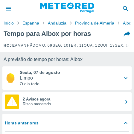
de
Início
Espanha
Andaluzia
Província de Almería
Albox
 da
empo.pt) foi
Tempo para Albox por horas
or
is para
HOJE
AMANHÃ
DOMO. 09
SEG. 10
TER. 11
QUA. 12
QUI. 13
SEX. 14
S
e as
 fornecidas
 qualidade.
A previsão do tempo por horas: Albox
r a este
s das
Sexta, 07 de agosto
opções:
Limpo
O dia todo
ookies e
 forma
2 Avisos agora
Risco moderado
e digital
da,
m
Horas anteriores
 recolhidas
cookies ou