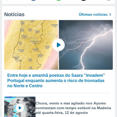
to ou opor-
essamento
Notícias
m qualquer
Últimas notícias
ando em “
 ou na
 Cookies
te.
 nossos
s o
o de
Entre hoje e amanhã poeiras do Saara “invadem”
Portugal enquanto aumenta o risco de trovoadas
e/ou aceder
ões num
no Norte e Centro
utilizar
ados para
publicidade,
Chuva, vento e mar agitado nos Açores
 para
contrastam com tempo estável na Madeira
até quarta-feira, 12 de agosto
a, utilizar