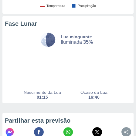
Temperatura
Precipitação
nto, nós e
Fase Lunar
arceiros
cookies,
ores únicos
Lua minguante
Iluminada
35%
ias
s para
 aceder e
dados
ais como a
 este sitio
eços IP e
ores de
possível
Nascimento da Lua
Ocaso da Lua
01:15
16:40
es possam
os seus
oais com
nteresse
Partilhar esta previsão
o qual se
ara tal,
 o seu