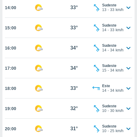
Sudeste
33°
14:00
, permite-
13
-
33
km/h
ar a nossa
ara
ACEITAR
 fornecer-
Sudeste
33°
15:00
E
14
-
33
km/h
os de alta
CONTINUAR
sem
sto.
Sudeste
34°
16:00
CONFIGURAÇÕES
14
-
34
km/h
o botão
ontinuar",
r ao
Sudeste
34°
17:00
itando a
15
-
34
km/h
de todos os
óprios ou
Este
parceiros,
33°
18:00
14
-
34
km/h
rmitem
lisar o
nto no
Sudeste
32°
19:00
em como
10
-
30
km/h
 um perfil
para lhe
Sudeste
licidade e
31°
20:00
10
-
25
km/h