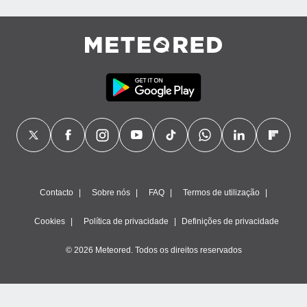
ão através
de
,
 e
dos,
publicidade
s, estudos
a e
mento de
ossos 1199
eiros
Contacto
Sobre nós
FAQ
Termos de utilização
Cookies
Política de privacidade
Definições de privacidade
© 2026 Meteored. Todos os direitos reservados