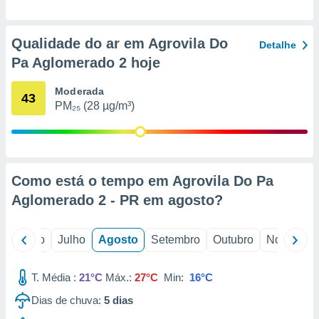
conteúdos.
ção
Qualidade do ar em Agrovila Do
Detalhe
Pa Aglomerado 2 hoje
ão através
de
,
Moderada
43
 e
PM₂₅ (28 µg/m³)
dos,
publicidade
s, estudos
a e
Como está o tempo em Agrovila Do Pa
mento de
Aglomerado 2 - PR em
agosto
?
ossos 1199
eiros
o
Junho
Julho
Agosto
Setembro
Outubro
Novembro
T. Média :
21°C
Máx.:
27°C
Min:
16°C
Dias de chuva:
5
dias