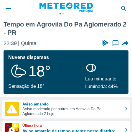
 2
Tempo em Agrovila Do Pa Aglomerado 2
- PR
de
 da
22:39
Quinta
...
empo.pt) foi
or
Nuvens dispersas
is para
e as
18°
 fornecidas
 qualidade.
Lua minguante
r a este
Sensação de 18°
s das
Iluminada:
44%
opções:
ookies e
Aviso amarelo
 forma
Aviso moderado por outros em Agrovila Do Pa
Aglomerado 2 hoje
e digital
Última hora
da,
Aviso amarelo de tempo quente neste distrito: