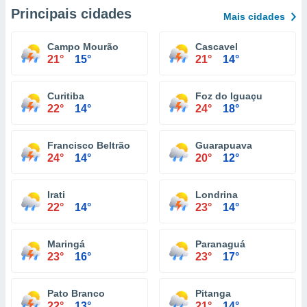
Principais cidades
Mais cidades
Campo Mourão
Cascavel
21°
15°
21°
14°
Curitiba
Foz do Iguaçu
22°
14°
24°
18°
Francisco Beltrão
Guarapuava
24°
14°
20°
12°
Irati
Londrina
22°
14°
23°
14°
Maringá
Paranaguá
23°
16°
23°
17°
Pato Branco
Pitanga
22°
13°
21°
14°