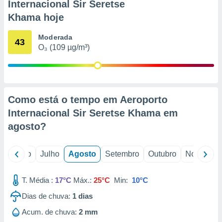
conteúdos.
Internacional Sir Seretse
Khama hoje
ção
Moderada
43
ão através
O₃ (109 µg/m³)
de
,
 e
dos,
Como está o tempo em Aeroporto
publicidade
s, estudos
Internacional Sir Seretse Khama em
a e
agosto
?
mento de
o
Junho
Julho
Agosto
Setembro
Outubro
Novembro
ossos 1199
eiros
T. Média :
17°C
Máx.:
25°C
Min:
10°C
Dias de chuva:
1
dias
Acum. de chuva:
2 mm