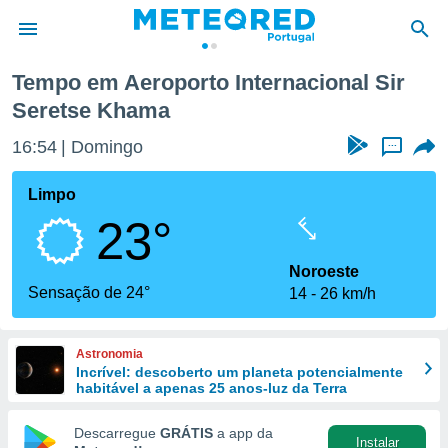
Tempo em Aeroporto Internacional Sir
Seretse Khama
de
 da
16:54
Domingo
...
empo.pt) foi
or
Limpo
is para
e as
23°
 fornecidas
 qualidade.
Noroeste
r a este
Sensação de 24°
s das
14
26 km/h
opções:
ookies e
Astronomia
 forma
Incrível: descoberto um planeta potencialmente
habitável a apenas 25 anos-luz da Terra
e digital
Descarregue
GRÁTIS
a app da
da,
Instalar