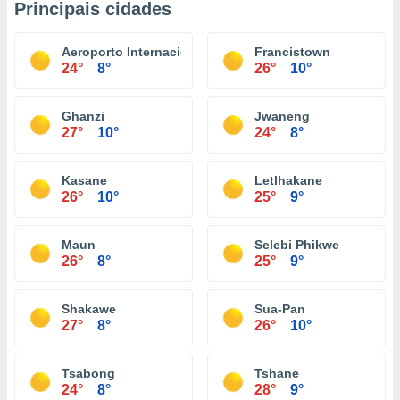
Principais cidades
Aeroporto Internacional Sir Seretse Khama
Francistown
24°
8°
26°
10°
Ghanzi
Jwaneng
27°
10°
24°
8°
Kasane
Letlhakane
26°
10°
25°
9°
Maun
Selebi Phikwe
26°
8°
25°
9°
Shakawe
Sua-Pan
27°
8°
26°
10°
Tsabong
Tshane
24°
8°
28°
9°