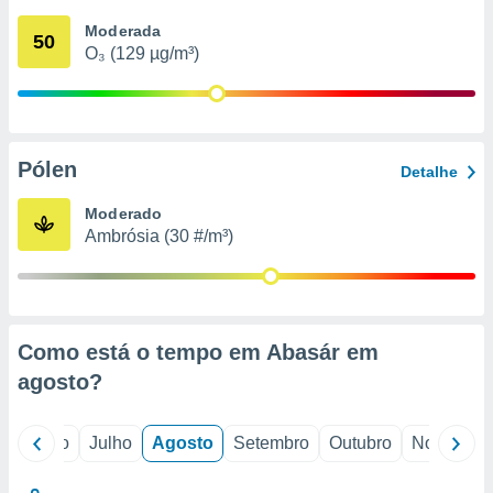
conteúdos.
Moderada
50
O₃ (129 µg/m³)
ção
ão através
de
,
 e
Pólen
Detalhe
dos,
Moderado
publicidade
Ambrósia (30 #/m³)
s, estudos
a e
mento de
ossos 1199
Como está o tempo em Abasár em
eiros
agosto
?
o
Junho
Julho
Agosto
Setembro
Outubro
Novembro