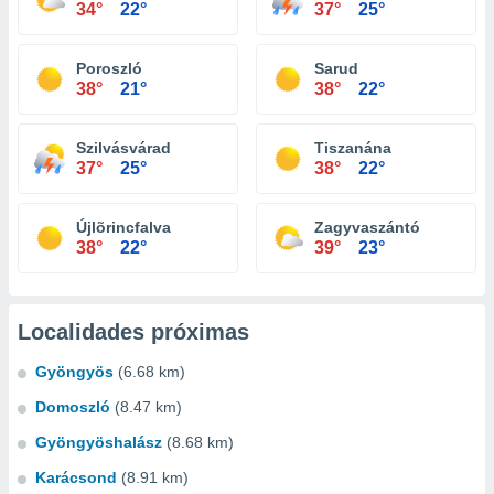
34°
22°
37°
25°
Poroszló
Sarud
38°
21°
38°
22°
Szilvásvárad
Tiszanána
37°
25°
38°
22°
Újlõrincfalva
Zagyvaszántó
38°
22°
39°
23°
Localidades próximas
Gyöngyös
(6.68 km)
Domoszló
(8.47 km)
Gyöngyöshalász
(8.68 km)
Karácsond
(8.91 km)