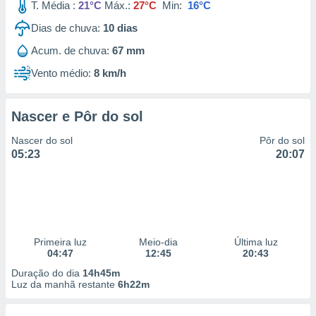
T. Média :
21°C
Máx.:
27°C
Min:
16°C
Dias de chuva:
10
dias
Acum. de chuva:
67 mm
Vento médio:
8 km/h
Nascer e Pôr do sol
Nascer do sol
Pôr do sol
05:23
20:07
Primeira luz
Meio-dia
Última luz
04:47
12:45
20:43
Duração do dia
14h45m
Luz da manhã restante
6h22m