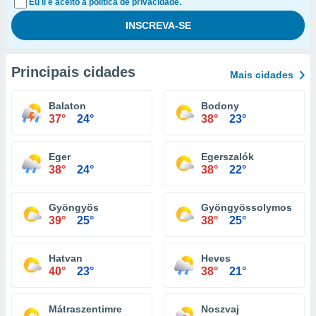
Eu li e aceito a política de privacidade.
Principais cidades
Mais cidades
Balaton
Bodony
37°
24°
38°
23°
Eger
Egerszalók
38°
24°
38°
22°
Gyöngyös
Gyöngyössolymos
39°
25°
38°
25°
Hatvan
Heves
40°
23°
38°
21°
Mátraszentimre
Noszvaj