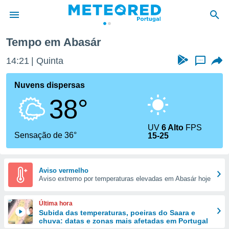
Tempo em Abasár
de
14:21
Quinta
...
 da
empo.pt) foi
Nuvens dispersas
or
38°
is para
e as
 fornecidas
UV
6 Alto
FPS
 qualidade.
Sensação de 36°
15-25
r a este
s das
opções:
Aviso vermelho
Aviso extremo por temperaturas elevadas em Abasár hoje
ookies e
 forma
Última hora
e digital
Subida das temperaturas, poeiras do Saara e
chuva: datas e zonas mais afetadas em Portugal
da,