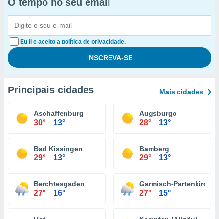
O tempo no seu email
Eu li e aceito a política de privacidade.
Principais cidades
Mais cidades
Aschaffenburg
Augsburgo
30°
13°
28°
13°
Bad Kissingen
Bamberg
29°
13°
29°
13°
Berchtesgaden
Garmisch-Partenkirche
27°
16°
27°
15°