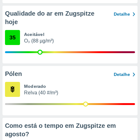
conteúdos.
Qualidade do ar em Zugspitze
Detalhe
ção
hoje
ão através
de
Aceitável
35
,
O₃ (88 µg/m³)
 e
dos,
publicidade
s, estudos
Pólen
Detalhe
a e
mento de
Moderado
Relva (40 #/m³)
ossos 1199
eiros
Como está o tempo em Zugspitze em
agosto
?