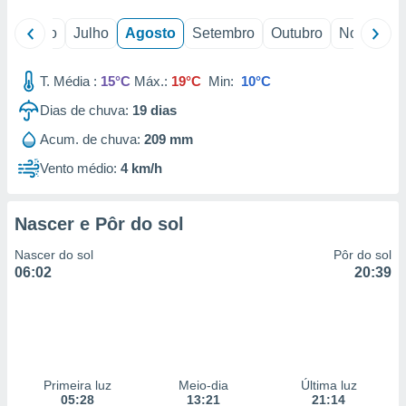
o
Junho
Julho
Agosto
Setembro
Outubro
Novembro
T. Média :
15°C
Máx.:
19°C
Min:
10°C
Dias de chuva:
19
dias
Acum. de chuva:
209 mm
Vento médio:
4 km/h
Nascer e Pôr do sol
Nascer do sol
Pôr do sol
06:02
20:39
Primeira luz
Meio-dia
Última luz
05:28
13:21
21:14