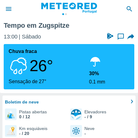
Tempo em Zugspitze
de
13:00
Sábado
...
 da
empo.pt) foi
Chuva fraca
or
26°
is para
e as
 fornecidas
30%
 qualidade.
Sensação de 27°
0.1 mm
r a este
s das
opções:
Boletim de neve
ookies e
Pistas abertas
Elevadores
 forma
0 / 12
- / 9
e digital
Km esquiáveis
Neve
- / 20
-
da,