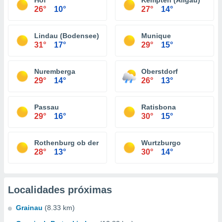
Hof
Kempten (Allgäu)
26°
10°
27°
14°
Lindau (Bodensee)
Munique
31°
17°
29°
15°
Nuremberga
Oberstdorf
29°
14°
26°
13°
Passau
Ratisbona
29°
16°
30°
15°
Rothenburg ob der Tauber
Wurtzburgo
28°
13°
30°
14°
Localidades próximas
Grainau
(8.33 km)