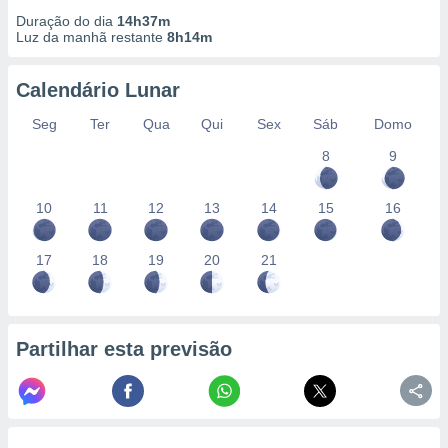
Duração do dia
14h37m
Luz da manhã restante
8h14m
Calendário Lunar
Seg
Ter
Qua
Qui
Sex
Sáb
Domo
8
9
10
11
12
13
14
15
16
17
18
19
20
21
Partilhar esta previsão