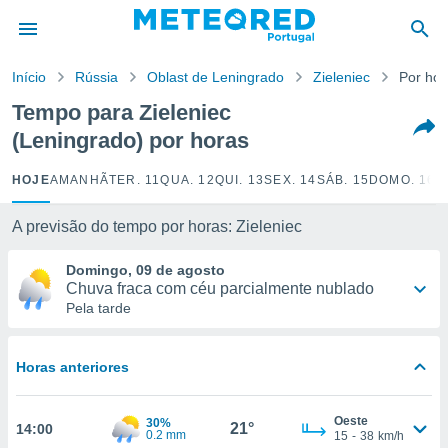
de
Início
Rússia
Oblast de Leningrado
Zieleniec
Por hor
 da
empo.pt) foi
Tempo para Zieleniec
or
(Leningrado) por horas
is para
e as
 fornecidas
HOJE
AMANHÃ
TER. 11
QUA. 12
QUI. 13
SEX. 14
SÁB. 15
DOMO. 16
S
 qualidade.
r a este
A previsão do tempo por horas: Zieleniec
s das
opções:
Domingo, 09 de agosto
Chuva fraca com céu parcialmente nublado
ookies e
Pela tarde
 forma
e digital
Horas anteriores
da,
m
 recolhidas
Oeste
30%
21°
14:00
cookies ou
0.2 mm
15
-
38
km/h