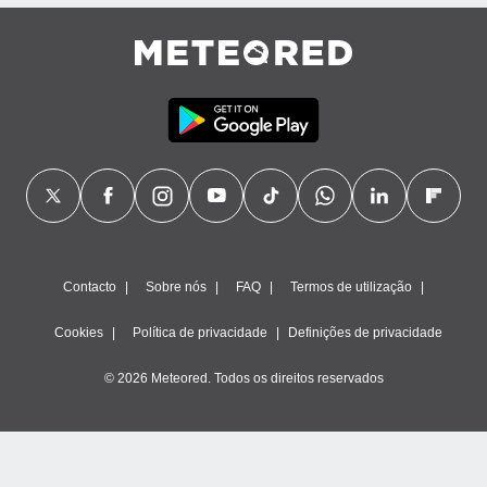
ão através
de
,
 e
dos,
publicidade
s, estudos
a e
mento de
ossos 1199
Contacto
Sobre nós
FAQ
Termos de utilização
eiros
Cookies
Política de privacidade
Definições de privacidade
© 2026 Meteored. Todos os direitos reservados