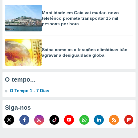
selecionar
Mobilidade em Gaia vai mudar: novo
a, criar
teleférico promete transportar 15 mil
personalizar
pessoas por hora
tilizar
selecionar
dos, medir
Saiba como as alterações climáticas irão
nho da
agravar a desigualdade global
, medir o
o dos
r os
O tempo...
ravés de
s ou
O Tempo 1 - 7 Dias
s de dados
es fontes,
 e melhorar
Siga-nos
ilizar dados
ara
conteúdos.
ção