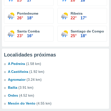
25°
17°
26°
18°
Pontedeume
Ribeira
26°
18°
22°
17°
Santa Comba
Santiago de Compostel
23°
16°
25°
18°
Localidades próximas
A Pedreira
(1.58 km)
A Castiñeira
(1.92 km)
Agromaior
(3.24 km)
Bailia
(3.91 km)
Ordes
(4.52 km)
Mesón do Vento
(4.55 km)