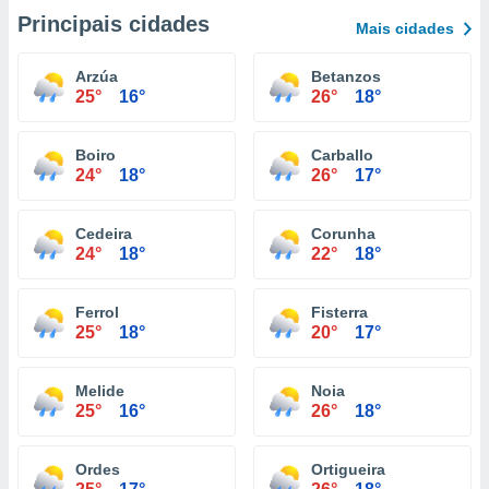
Principais cidades
Mais cidades
Arzúa
Betanzos
25°
16°
26°
18°
Boiro
Carballo
24°
18°
26°
17°
Cedeira
Corunha
24°
18°
22°
18°
Ferrol
Fisterra
25°
18°
20°
17°
Melide
Noia
25°
16°
26°
18°
Ordes
Ortigueira