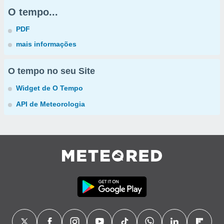
O tempo...
PDF
mais informações
O tempo no seu Site
Widget de O Tempo
API de Meteorologia