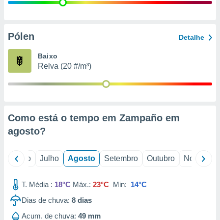
conteúdos.
ção
Pólen
Detalhe
ão através
de
Baixo
,
Relva (20 #/m³)
 e
dos,
publicidade
s, estudos
Como está o tempo em Zampaño em
a e
mento de
agosto
?
ossos 1199
o
Junho
Julho
Agosto
Setembro
Outubro
Novembro
eiros
T. Média :
18°C
Máx.:
23°C
Min:
14°C
Dias de chuva:
8
dias
Acum. de chuva:
49 mm