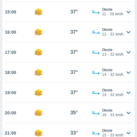
osso site
este caso,
Oeste
37°
15:00
lo de que
11
-
29
km/h
talaremos
Oeste
s para
37°
16:00
12
-
31
km/h
a navegação
, mas não
s cookies
Oeste
37°
17:00
ar o
13
-
32
km/h
nto ou
ntar
Oeste
 ou
37°
18:00
14
-
32
km/h
dos,
ssa
Oeste
37°
19:00
ublicidade
14
-
32
km/h
ada. Pode
Oeste
nstalação de
35°
20:00
16
-
33
km/h
ceder ao
ite através
atura,
Oeste
33°
21:00
15
-
33
km/h
 botão