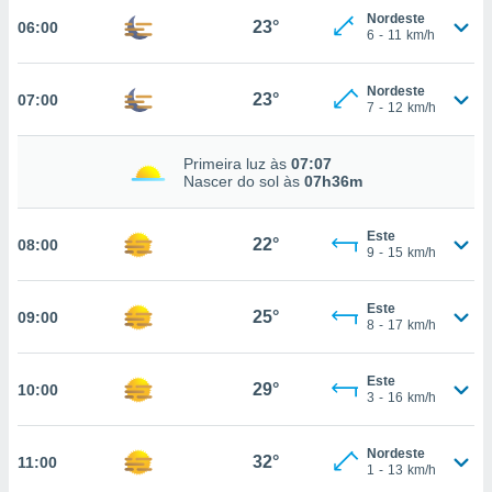
Nordeste
23°
06:00
, permite-
6
-
11
km/h
ar a nossa
ara
ACEITAR
 fornecer-
Nordeste
23°
07:00
E
7
-
12
km/h
os de alta
CONTINUAR
sem
sto.
Primeira luz às
07:07
CONFIGURAÇÕES
Nascer do sol às
07h36m
o botão
ontinuar",
r ao
Este
22°
08:00
itando a
9
-
15
km/h
de todos os
óprios ou
Este
parceiros,
25°
09:00
8
-
17
km/h
rmitem
lisar o
nto no
Este
29°
10:00
em como
3
-
16
km/h
 um perfil
para lhe
Nordeste
licidade e
32°
11:00
1
-
13
km/h