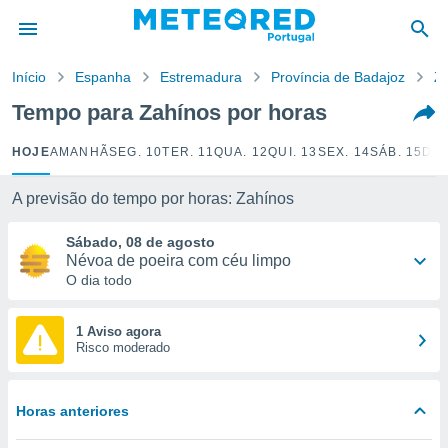
de
Início
Espanha
Estremadura
Província de Badajoz
Z
 da
empo.pt) foi
Tempo para Zahínos por horas
or
is para
HOJE
AMANHÃ
SEG. 10
TER. 11
QUA. 12
QUI. 13
SEX. 14
SÁB. 15
DOM
e as
 fornecidas
 qualidade.
A previsão do tempo por horas: Zahínos
r a este
s das
Sábado, 08 de agosto
opções:
Névoa de poeira com céu limpo
O dia todo
ookies e
 forma
1 Aviso agora
Risco moderado
e digital
da,
m
Horas anteriores
 recolhidas
cookies ou