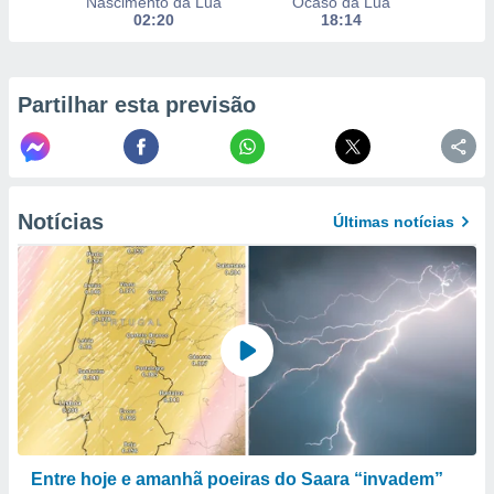
Nascimento da Lua
Ocaso da Lua
selecionar
02:20
18:14
a, criar
personalizar
tilizar
Partilhar esta previsão
selecionar
dos, medir
nho da
, medir o
Notícias
Últimas notícias
o dos
r os
ravés de
s ou
s de dados
es fontes,
 e melhorar
ilizar dados
ara
conteúdos.
Entre hoje e amanhã poeiras do Saara “invadem”
ção