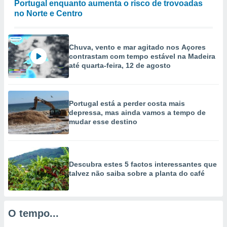
Portugal enquanto aumenta o risco de trovoadas
no Norte e Centro
ão através
de
,
 e
Chuva, vento e mar agitado nos Açores
contrastam com tempo estável na Madeira
dos,
até quarta-feira, 12 de agosto
publicidade
s, estudos
a e
mento de
Portugal está a perder costa mais
depressa, mas ainda vamos a tempo de
mudar esse destino
ossos 1199
eiros
Descubra estes 5 factos interessantes que
talvez não saiba sobre a planta do café
O tempo...