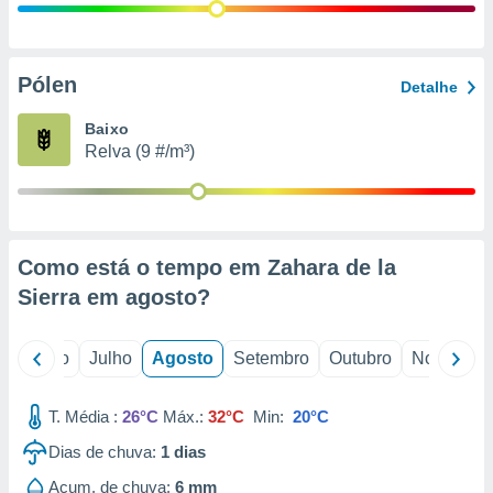
conteúdos.
ção
Pólen
Detalhe
ão através
de
Baixo
,
Relva (9 #/m³)
 e
dos,
publicidade
s, estudos
Como está o tempo em Zahara de la
a e
mento de
Sierra em
agosto
?
ossos 1199
o
Junho
Julho
Agosto
Setembro
Outubro
Novembro
eiros
T. Média :
26°C
Máx.:
32°C
Min:
20°C
Dias de chuva:
1
dias
Acum. de chuva:
6 mm