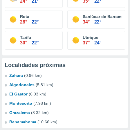
24°
21°
35°
22°
Rota
Sanlúcar de Barrameda
28°
22°
34°
22°
Tarifa
Ubrique
30°
22°
37°
24°
Localidades próximas
Zahara
(0.96 km)
Algodonales
(5.81 km)
El Gastor
(6.03 km)
Montecorto
(7.98 km)
Grazalema
(8.32 km)
Benamahoma
(10.66 km)