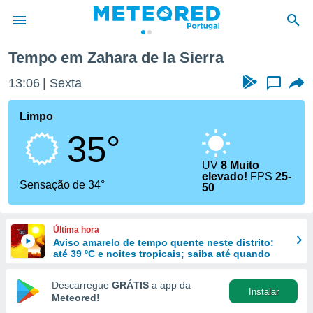
 la Sierra
Tempo em Zahara de la Sierra
de
13:06
Sexta
...
 da
empo.pt) foi
Limpo
or
35°
is para
e as
 fornecidas
UV
8 Muito
elevado!
FPS
25-
 qualidade.
Sensação de 34°
50
r a este
s das
opções:
Última hora
Aviso amarelo de tempo quente neste distrito:
ookies e
até 39 ºC e noites tropicais; saiba até quando
 forma
Descarregue
GRÁTIS
a app da
e digital
Instalar
Meteored!
da,