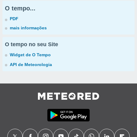
O tempo...
PDF
mais informações
O tempo no seu Site
Widget de O Tempo
API de Meteorologia