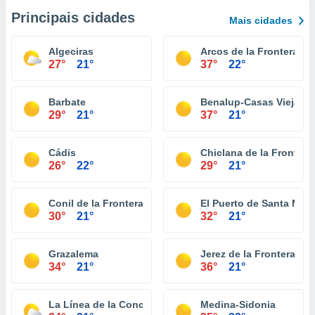
Principais cidades
Mais cidades
Algeciras
Arcos de la Frontera
27°
21°
37°
22°
Barbate
Benalup-Casas Viejas
29°
21°
37°
21°
Cádis
Chiclana de la Frontera
26°
22°
29°
21°
Conil de la Frontera
El Puerto de Santa Marí
30°
21°
32°
21°
Grazalema
Jerez de la Frontera
34°
21°
36°
21°
La Línea de la Concepción
Medina-Sidonia