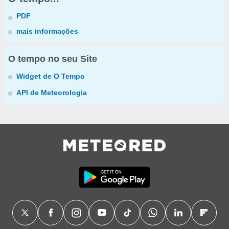
PDF
mais informações
O tempo no seu Site
Widget de O Tempo
API de Meteorologia