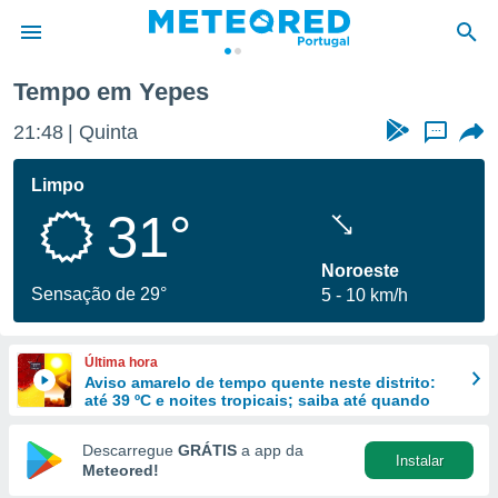
epes
Tempo em Yepes
de
21:48
Quinta
...
 da
empo.pt) foi
Limpo
or
31°
is para
e as
 fornecidas
Noroeste
 qualidade.
Sensação de 29°
5
10 km/h
r a este
s das
opções:
Última hora
Aviso amarelo de tempo quente neste distrito:
ookies e
até 39 ºC e noites tropicais; saiba até quando
 forma
Descarregue
GRÁTIS
a app da
Instalar
e digital
Meteored!
da,