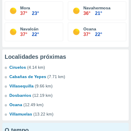
Mora
Navahermosa
37°
23°
36°
21°
Navalcán
Ocana
37°
22°
37°
22°
Localidades próximas
Ciruelos
(4.14 km)
Cabañas de Yepes
(7.71 km)
Villasequilla
(9.66 km)
Dosbarrios
(12.19 km)
Ocana
(12.49 km)
Villamuelas
(13.22 km)
O tempo...