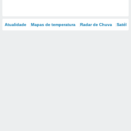
Atualidade
Mapas de temperatura
Radar de Chuva
Satélit