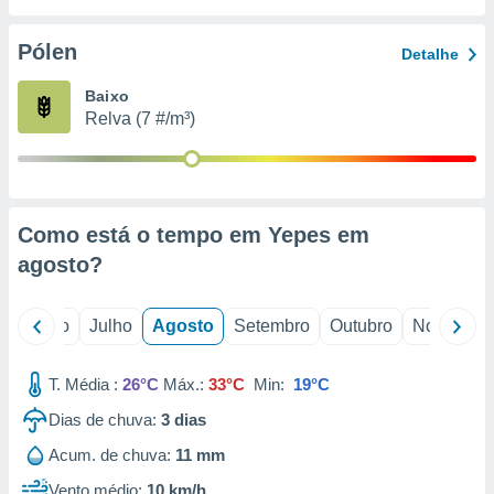
conteúdos.
Pólen
Detalhe
ção
Baixo
ão através
Relva (7 #/m³)
de
,
 e
dos,
publicidade
Como está o tempo em Yepes em
s, estudos
agosto
?
a e
mento de
o
Junho
Julho
Agosto
Setembro
Outubro
Novembro
ossos 1199
eiros
T. Média :
26°C
Máx.:
33°C
Min:
19°C
Dias de chuva:
3
dias
Acum. de chuva:
11 mm
Vento médio:
10 km/h