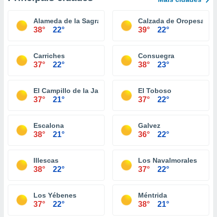
Alameda de la Sagra
Calzada de Oropesa
38°
22°
39°
22°
Carriches
Consuegra
37°
22°
38°
23°
El Campillo de la Jara
El Toboso
37°
21°
37°
22°
Escalona
Galvez
38°
21°
36°
22°
Illescas
Los Navalmorales
38°
22°
37°
22°
Los Yébenes
Méntrida
37°
22°
38°
21°