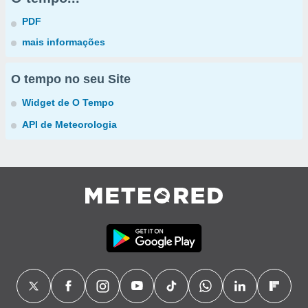
PDF
mais informações
O tempo no seu Site
Widget de O Tempo
API de Meteorologia