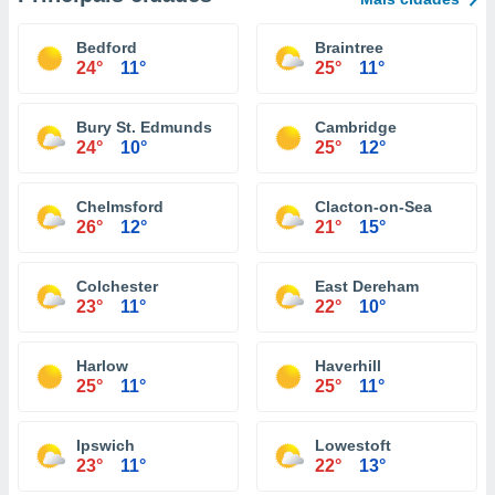
Bedford
Braintree
24°
11°
25°
11°
Bury St. Edmunds
Cambridge
24°
10°
25°
12°
Chelmsford
Clacton-on-Sea
26°
12°
21°
15°
Colchester
East Dereham
23°
11°
22°
10°
Harlow
Haverhill
25°
11°
25°
11°
Ipswich
Lowestoft
23°
11°
22°
13°