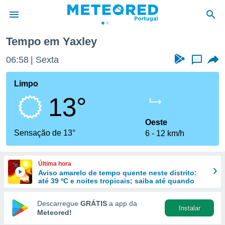
Tempo em Yaxley
de
06:58
Sexta
...
 da
empo.pt) foi
Limpo
or
13°
is para
e as
 fornecidas
Oeste
 qualidade.
Sensação de 13°
6
12 km/h
r a este
s das
opções:
Última hora
Aviso amarelo de tempo quente neste distrito:
ookies e
até 39 ºC e noites tropicais; saiba até quando
 forma
Descarregue
GRÁTIS
a app da
Instalar
e digital
Meteored!
da,