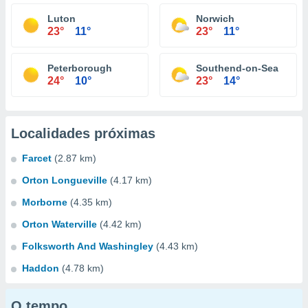
Luton
Norwich
23°
11°
23°
11°
Peterborough
Southend-on-Sea
24°
10°
23°
14°
Localidades próximas
Farcet
(2.87 km)
Orton Longueville
(4.17 km)
Morborne
(4.35 km)
Orton Waterville
(4.42 km)
Folksworth And Washingley
(4.43 km)
Haddon
(4.78 km)
O tempo...