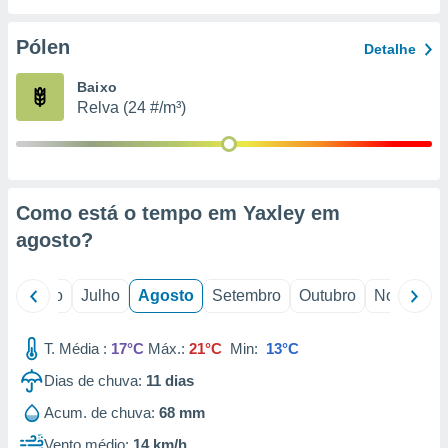
conteúdos.
Pólen
Detalhe
ção
Baixo
ão através
Relva (24 #/m³)
de
,
 e
dos,
publicidade
Como está o tempo em Yaxley em
s, estudos
agosto
?
a e
mento de
o
Junho
Julho
Agosto
Setembro
Outubro
Novembro
ossos 1199
eiros
T. Média :
17°C
Máx.:
21°C
Min:
13°C
Dias de chuva:
11
dias
Acum. de chuva:
68 mm
Vento médio:
14 km/h