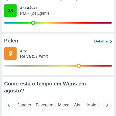
o qual se
Aceitável
ara tal,
38
PM₂₅ (24 µg/m³)
 o seu
to ou opor-
essamento
m qualquer
ando em “
 ou na
Pólen
Detalhe
 Cookies
Alto
te.
Relva (57 #/m³)
 nossos
s o
o de
Como está o tempo em Wijns em
agosto
?
e/ou aceder
ões num
utilizar
Janeiro
Fevereiro
Março
Abril
Maio
Junho
ados para
publicidade,