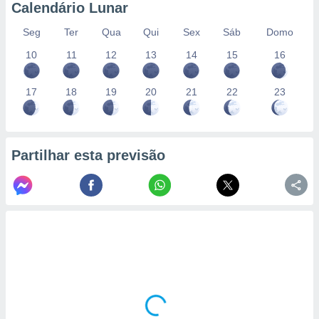
conteúdos.
Calendário Lunar
Seg
Ter
Qua
Qui
Sex
Sáb
Domo
ção
10
11
12
13
14
15
16
ão através
de
,
17
18
19
20
21
22
23
 e
dos,
publicidade
Partilhar esta previsão
s, estudos
a e
mento de
ossos 1199
eiros