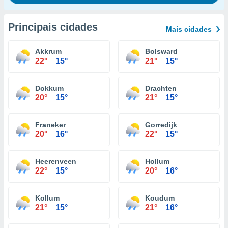
Principais cidades
Mais cidades
Akkrum
Bolsward
22°
15°
21°
15°
Dokkum
Drachten
20°
15°
21°
15°
Franeker
Gorredijk
20°
16°
22°
15°
Heerenveen
Hollum
22°
15°
20°
16°
Kollum
Koudum
21°
15°
21°
16°