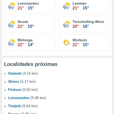
Leeuwarden
Lemmer
21°
15°
21°
15°
Sneek
Terschelling-West
21°
15°
20°
16°
Wolvega
Workum
22°
14°
21°
15°
Localidades próximas
Giekerk
(4.15 km)
Stiens
(5.17 km)
Finkum
(5.82 km)
Leeuwarden
(5.86 km)
Tietjerk
(6.64 km)