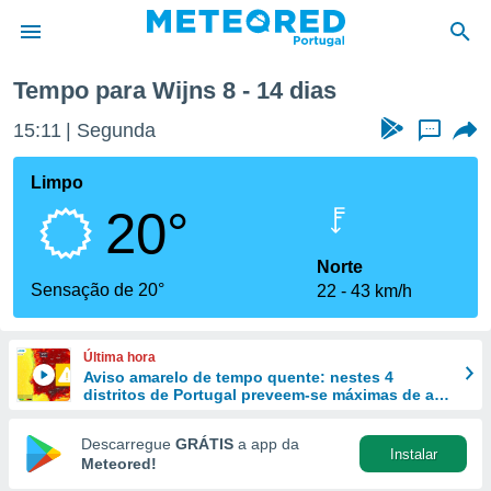
Tempo para Wijns 8 - 14 dias
de
15:11
Segunda
...
 da
empo.pt) foi
Limpo
or
20°
is para
e as
 fornecidas
Norte
 qualidade.
Sensação de 20°
22
43 km/h
r a este
s das
opções:
Última hora
Aviso amarelo de tempo quente: nestes 4
ookies e
distritos de Portugal preveem-se máximas de até
 forma
40 ºC
Descarregue
GRÁTIS
a app da
Instalar
e digital
Meteored!
da,