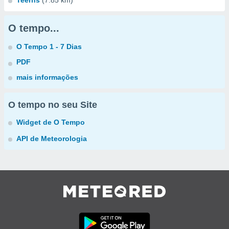
Teerns
(7.85 km)
O tempo...
O Tempo 1 - 7 Dias
PDF
mais informações
O tempo no seu Site
Widget de O Tempo
API de Meteorologia