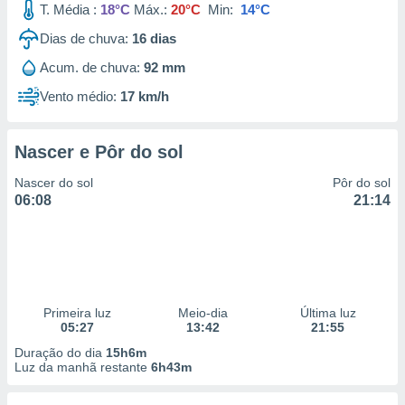
T. Média :
18°C
Máx.:
20°C
Min:
14°C
 para
Dias de chuva:
16
dias
a, utilizar
selecionar
Acum. de chuva:
92 mm
Vento médio:
17 km/h
a, criar
personalizar
tilizar
selecionar
Nascer e Pôr do sol
Nascer do sol
Pôr do sol
dos, medir
06:08
21:14
nho da
, medir o
o dos
r os
ravés de
s ou
Primeira luz
Meio-dia
Última luz
s de dados
05:27
13:42
21:55
es fontes,
Duração do dia
15h6m
 e melhorar
Luz da manhã restante
6h43m
ilizar dados
ara