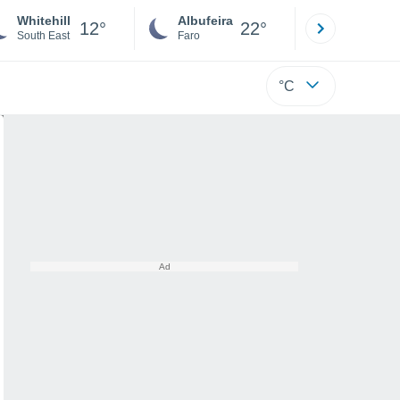
Whitehill
Albufeira
Lisboa
12°
22°
South East
Faro
Lisboa
°C