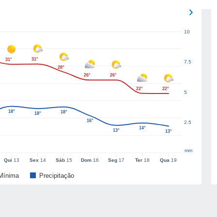
10
31°
31°
7.5
28°
26°
26°
22°
22°
5
18°
18°
18°
16°
2.5
14°
13°
13°
mm
Qui
13
Sex
14
Sáb
15
Dom
16
Seg
17
Ter
18
Qua
19
Mínima
Precipitação