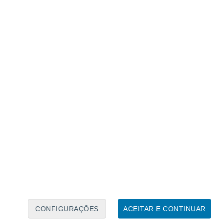
Calendário Lunar
Seg
Ter
Qua
Qui
Sex
Sáb
Domo
7
8
9
10
11
12
13
14
15
16
17
18
19
20
CONFIGURAÇÕES
ACEITAR E CONTINUAR