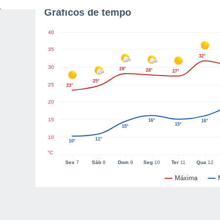
Gráficos de tempo
40
35
32°
30
28°
28°
27°
25°
25
23°
20
15
16°
16°
15°
15°
10
11°
10°
°C
Sex
7
Sáb
8
Dom
9
Seg
10
Ter
11
Qua
12
Máxima