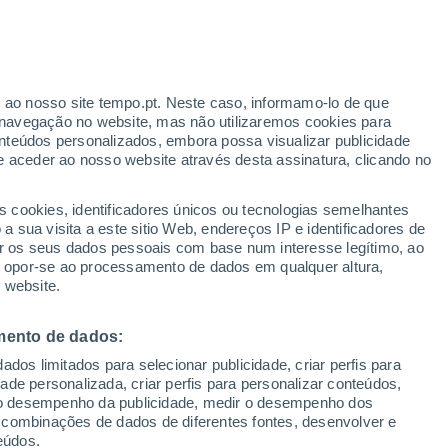
ante
r ao nosso site tempo.pt. Neste caso, informamo-lo de que
:
35%
navegação no website, mas não utilizaremos cookies para
nteúdos personalizados, embora possa visualizar publicidade
e aceder ao nosso website através desta assinatura, clicando no
 até
s cookies, identificadores únicos ou tecnologias semelhantes
 sua visita a este sitio Web, endereços IP e identificadores de
r os seus dados pessoais com base num interesse legítimo, ao
Radar de Chuva
Satélites
Modelos
ou opor-se ao processamento de dados em qualquer altura,
 website.
mento de dados:
egunda
Terça
Quarta
Quinta
dos limitados para selecionar publicidade, criar perfis para
17 Ago.
18 Ago.
19 Ago.
20 Ago.
idade personalizada, criar perfis para personalizar conteúdos,
ir o desempenho da publicidade, medir o desempenho dos
 combinações de dados de diferentes fontes, desenvolver e
eúdos.