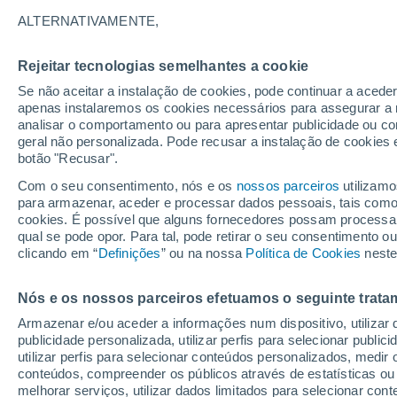
12°
ALTERNATIVAMENTE,
Rejeitar tecnologias semelhantes a cookie
Lua mingu
Se não aceitar a instalação de cookies, pode continuar a acede
Iluminada
Sensação de 12°
apenas instalaremos os cookies necessários para assegurar a 
analisar o comportamento ou para apresentar publicidade ou co
geral não personalizada. Pode recusar a instalação de cookies 
botão "Recusar".
Última hora
Aviso amarelo de tempo quente neste distrito:
Com o seu consentimento, nós e os
nossos parceiros
utilizamo
39 ºC e noites tropicais; saiba até quando
para armazenar, aceder e processar dados pessoais, tais como a
cookies. É possível que alguns fornecedores possam processa
O Tempo 1 - 7 Dias
Atualidade
Mapas de nuvens
qual se pode opor. Para tal, pode retirar o seu consentimento 
clicando em “
Definições
” ou na nossa
Política de Cookies
neste
Nós e os nossos parceiros efetuamos o seguinte trata
Sábado
Domingo
S
Sexta
Armazenar e/ou aceder a informações num dispositivo, utilizar da
15 Ago.
16 Ago.
14 Ago.
publicidade personalizada, utilizar perfis para selecionar public
utilizar perfis para selecionar conteúdos personalizados, med
conteúdos, compreender os públicos através de estatísticas ou
melhorar serviços, utilizar dados limitados para selecionar cont