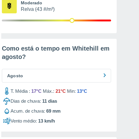
Moderado
Relva (43 #/m³)
Como está o tempo em Whitehill em
agosto
?
Agosto
T. Média :
17°C
Máx.:
21°C
Min:
13°C
Dias de chuva:
11
dias
Acum. de chuva:
69 mm
Vento médio:
13 km/h