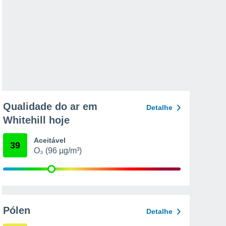
Qualidade do ar em
Detalhe
Whitehill hoje
Aceitável
39
O₃ (96 µg/m³)
Pólen
Detalhe