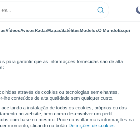
ias
Vídeos
Avisos
Radar
Mapas
Satélites
Modelos
O Mundo
Esqui
is para garantir que as informações fornecidas são de alta
s:
ill
Próxima semana
ecolhidas através de cookies ou tecnologias semelhantes,
er-lhe conteúdos de alta qualidade sem qualquer custo.
- 14 dias
e aceitando a instalação de todos os cookies, próprios ou dos
rtamento no website, bem como desenvolver um perfil
...
lizados com base no mesmo. Pode consultar mais informações na
lquer momento, clicando no botão
Definições de cookies
Por horas
Intervalos nublados nas
próximas horas