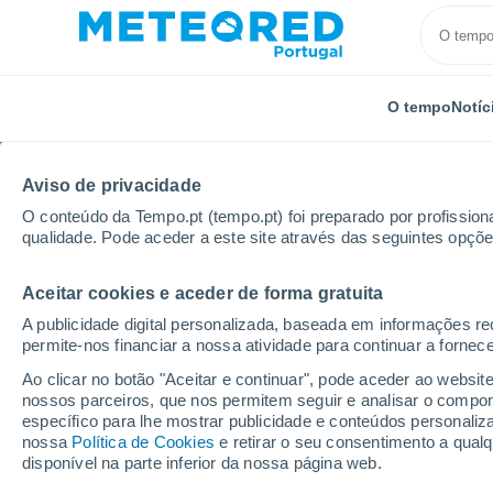
O tempo
Notíc
Aviso de privacidade
O conteúdo da Tempo.pt (tempo.pt) foi preparado por profissiona
qualidade. Pode aceder a este site através das seguintes opçõe
Aceitar cookies e aceder de forma gratuita
Início
Reino Unido
Sudeste da Inglaterra
Whiteh
A publicidade digital personalizada, baseada em informações r
permite-nos financiar a nossa atividade para continuar a fornec
Tempo para Whitehill 8 
Ao clicar no botão "Aceitar e continuar", pode aceder ao websit
nossos parceiros, que nos permitem seguir e analisar o compo
03:06
Sexta
específico para lhe mostrar publicidade e conteúdos persona
nossa
Política de Cookies
e retirar o seu consentimento a qua
disponível na parte inferior da nossa página web.
Nuvens dispersas