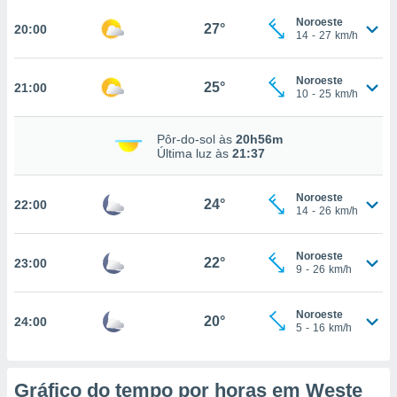
osso site
este caso,
Noroeste
27°
20:00
14
-
27
km/h
lo de que
talaremos
Noroeste
25°
21:00
s para
10
-
25
km/h
a navegação
, mas não
Pôr-do-sol às
20h56m
s cookies
Última luz às
21:37
ar o
nto ou
ntar
Noroeste
24°
22:00
 ou
14
-
26
km/h
dos,
Noroeste
ssa
22°
23:00
9
-
26
km/h
ublicidade
ada. Pode
Noroeste
20°
24:00
nstalação de
5
-
16
km/h
ceder ao
ite através
atura,
Gráfico do tempo por horas em Weste
 botão