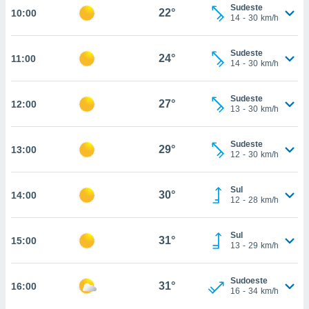
Sudeste
22°
10:00
, permite-
14
-
30
km/h
ar a nossa
ara
ACEITAR
Sudeste
 fornecer-
24°
11:00
E
14
-
30
km/h
os de alta
CONTINUAR
sem
sto.
Sudeste
27°
12:00
CONFIGURAÇÕES
13
-
30
km/h
o botão
ontinuar",
r ao
Sudeste
29°
13:00
12
-
30
km/h
itando a
de todos os
óprios ou
Sul
30°
14:00
parceiros,
12
-
28
km/h
rmitem
lisar o
nto no
Sul
31°
15:00
13
-
29
km/h
em como
 um perfil
para lhe
Sudoeste
31°
16:00
licidade e
16
-
34
km/h