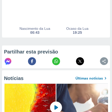
to ou opor-
essamento
m qualquer
ando em “
 ou na
Nascimento da Lua
Ocaso da Lua
 Cookies
00:43
19:25
te.
 nossos
Partilhar esta previsão
s o
o de
e/ou aceder
Notícias
Últimas notícias
ões num
utilizar
ados para
publicidade,
 para
a, utilizar