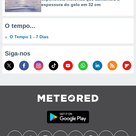
espessura do gelo em 32 cm
ão através
de
,
O tempo...
 e
O Tempo 1 - 7 Dias
dos,
publicidade
s, estudos
Siga-nos
a e
mento de
ossos 1199
eiros