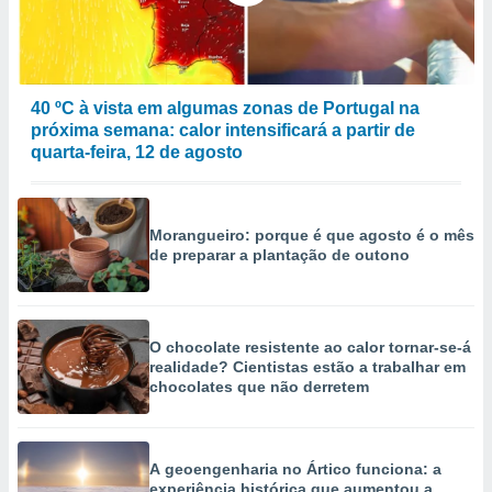
selecionar
a, criar
personalizar
tilizar
40 ºC à vista em algumas zonas de Portugal na
selecionar
próxima semana: calor intensificará a partir de
quarta-feira, 12 de agosto
dos, medir
nho da
, medir o
o dos
Morangueiro: porque é que agosto é o mês
de preparar a plantação de outono
r os
ravés de
s ou
s de dados
O chocolate resistente ao calor tornar-se-á
es fontes,
realidade? Cientistas estão a trabalhar em
 e melhorar
chocolates que não derretem
ilizar dados
ara
conteúdos.
A geoengenharia no Ártico funciona: a
ção
experiência histórica que aumentou a