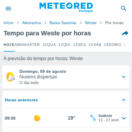
de
Início
Alemanha
Baixa-Saxónia
Weste
Por horas
 da
empo.pt) foi
Tempo para Weste por horas
or
is para
HOJE
AMANHÃ
TER. 11
QUA. 12
QUI. 13
SEX. 14
SÁB. 15
DOMO. 16
S
e as
 fornecidas
 qualidade.
A previsão do tempo por horas: Weste
r a este
s das
Domingo, 09 de agosto
opções:
Nuvens dispersas
O dia todo
ookies e
 forma
Horas anteriores
e digital
da,
Sudeste
m
19°
09:00
13
-
27
km/h
 recolhidas
cookies ou