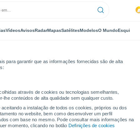
ias
Vídeos
Avisos
Radar
Mapas
Satélites
Modelos
O Mundo
Esqui
is para garantir que as informações fornecidas são de alta
s:
ecolhidas através de cookies ou tecnologias semelhantes,
er-lhe conteúdos de alta qualidade sem qualquer custo.
D.C.
e aceitando a instalação de todos os cookies, próprios ou dos
rtamento no website, bem como desenvolver um perfil
...
lizados com base no mesmo. Pode consultar mais informações na
lquer momento, clicando no botão
Definições de cookies
Por horas
Calor húmido sufocante nas
próximas horas