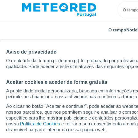
O tempo
Notíc
Aviso de privacidade
O conteúdo da Tempo.pt (tempo.pt) foi preparado por profissiona
qualidade. Pode aceder a este site através das seguintes opçõe
Aceitar cookies e aceder de forma gratuita
Início
Estados Unidos
Washington D.C.
A publicidade digital personalizada, baseada em informações r
permite-nos financiar a nossa atividade para continuar a fornec
Tempo em Washington 
Ao clicar no botão "Aceitar e continuar", pode aceder ao websit
nossos parceiros, que nos permitem seguir e analisar o compo
12:20
Sexta
específico para lhe mostrar publicidade e conteúdos persona
nossa
Política de Cookies
e retirar o seu consentimento a qua
disponível na parte inferior da nossa página web.
Nuvens dispersas