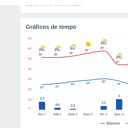
Luz da manhã restante
8h21m
Gráficos de tempo
45
39°
40
38°
36°
36°
36°
35
32°
30
25
25°
24°
24°
24°
23°
22°
20
3
2.3
15
1.1
0.6
0.3
°C
Sex
7
Sáb
8
Dom
9
Seg
10
Ter
11
Qua
12
Máxima