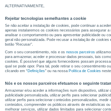
33°
ALTERNATIVAMENTE,
Rejeitar tecnologias semelhantes a cookie
UV
7 Alto
Se não aceitar a instalação de cookies, pode continuar a acede
Sensação de 36°
FPS
15-25
apenas instalaremos os cookies necessários para assegurar a 
analisar o comportamento ou para apresentar publicidade ou co
geral não personalizada. Pode recusar a instalação de cookies 
botão "Recusar".
Última hora
Hoje e amanhã poeiras do Saara “invadem”
Com o seu consentimento, nós e os
nossos parceiros
utilizamo
Portugal: risco de trovoadas no Norte e Centr
para armazenar, aceder e processar dados pessoais, tais como a
aumenta
cookies. É possível que alguns fornecedores possam processa
O Tempo 1 - 7 Dias
Atualidade
Mapas de temperat
qual se pode opor. Para tal, pode retirar o seu consentimento 
clicando em “
Definições
” ou na nossa
Política de Cookies
neste
Nós e os nossos parceiros efetuamos o seguinte trata
Amanhã
Domingo
S
Hoje
Armazenar e/ou aceder a informações num dispositivo, utilizar da
8 Ago.
9 Ago.
7 Ago.
publicidade personalizada, utilizar perfis para selecionar public
utilizar perfis para selecionar conteúdos personalizados, med
conteúdos, compreender os públicos através de estatísticas ou
melhorar serviços, utilizar dados limitados para selecionar cont
70%
60%
70%