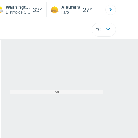
Washington
Albufeira
Lisboa
33°
27°
Distrito de Colúmbia
Faro
Lisboa
°C