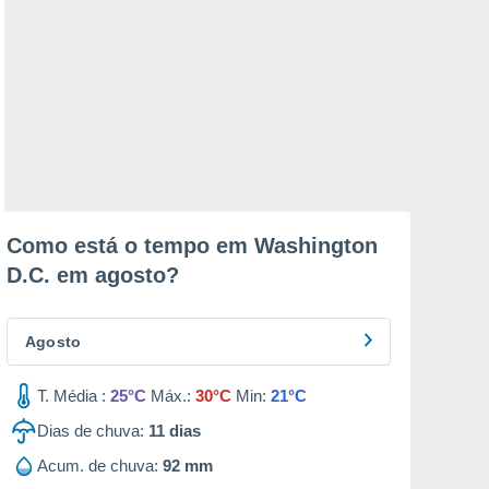
Como está o tempo em Washington
D.C. em
agosto
?
Agosto
T. Média :
25°C
Máx.:
30°C
Min:
21°C
Dias de chuva:
11
dias
Acum. de chuva:
92 mm