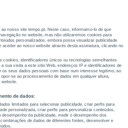
r ao nosso site tempo.pt. Neste caso, informamo-lo de que
navegação no website, mas não utilizaremos cookies para
nteúdos personalizados, embora possa visualizar publicidade
e aceder ao nosso website através desta assinatura, clicando no
s cookies, identificadores únicos ou tecnologias semelhantes
o
 sua visita a este sitio Web, endereços IP e identificadores de
r os seus dados pessoais com base num interesse legítimo, ao
ura
Radar de Chuva
Satélites
Modelos
ou opor-se ao processamento de dados em qualquer altura,
 website.
mento de dados:
egunda
Terça
Quarta
Quinta
dos limitados para selecionar publicidade, criar perfis para
10 Ago.
11 Ago.
12 Ago.
13 Ago.
idade personalizada, criar perfis para personalizar conteúdos,
ir o desempenho da publicidade, medir o desempenho dos
 combinações de dados de diferentes fontes, desenvolver e
eúdos.
80%
80%
60%