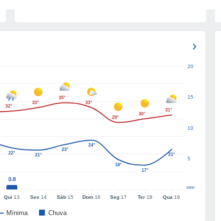
20
15
35°
33°
33°
32°
31°
30°
29°
10
24°
23°
22°
21°
21°
5
18°
17°
0.8
mm
Qui
13
Sex
14
Sáb
15
Dom
16
Seg
17
Ter
18
Qua
19
Mínima
Chuva