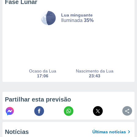
Fase Lunar
Lua minguante
nto, nós e
Iluminada
35%
arceiros
cookies,
ores únicos
ias
s para
 aceder e
dados
ais como a
Ocaso da Lua
Nascimento da Lua
 este sitio
17:06
23:43
eços IP e
ores de
possível
Partilhar esta previsão
es possam
os seus
oais com
nteresse
o qual se
ara tal,
Notícias
Últimas notícias
 o seu