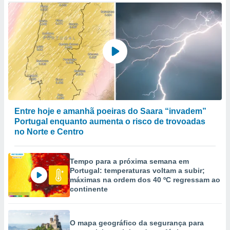
to ou opor-
essamento
m qualquer
ando em “
 ou na
 Cookies
te.
 nossos
Entre hoje e amanhã poeiras do Saara “invadem”
s o
Portugal enquanto aumenta o risco de trovoadas
no Norte e Centro
o de
e/ou aceder
Tempo para a próxima semana em
ões num
Portugal: temperaturas voltam a subir;
utilizar
máximas na ordem dos 40 ºC regressam ao
ados para
continente
publicidade,
 para
O mapa geográfico da segurança para
a, utilizar