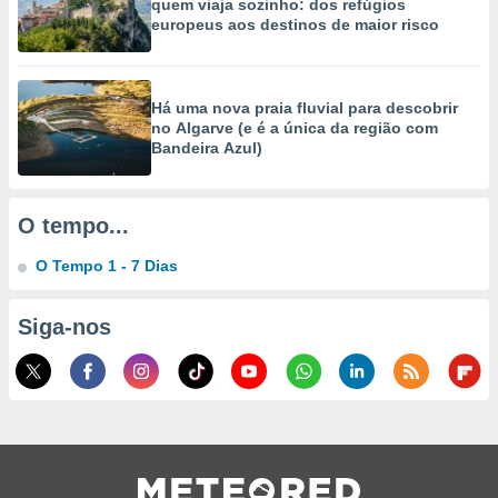
quem viaja sozinho: dos refúgios
selecionar
europeus aos destinos de maior risco
a, criar
personalizar
tilizar
Há uma nova praia fluvial para descobrir
selecionar
no Algarve (e é a única da região com
Bandeira Azul)
dos, medir
nho da
, medir o
O tempo...
o dos
O Tempo 1 - 7 Dias
r os
ravés de
s ou
Siga-nos
s de dados
es fontes,
 e melhorar
ilizar dados
ara
conteúdos.
ção