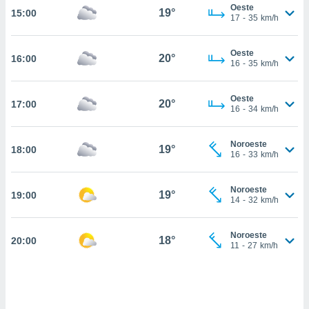
Oeste
19°
15:00
, permite-
17
-
35
km/h
ar a nossa
ara
ACEITAR
Oeste
 fornecer-
20°
16:00
E
16
-
35
km/h
os de alta
CONTINUAR
sem
sto.
Oeste
20°
17:00
CONFIGURAÇÕES
16
-
34
km/h
o botão
ontinuar",
r ao
Noroeste
19°
18:00
16
-
33
km/h
itando a
de todos os
óprios ou
Noroeste
19°
19:00
parceiros,
14
-
32
km/h
rmitem
lisar o
nto no
Noroeste
18°
20:00
11
-
27
km/h
em como
 um perfil
para lhe
licidade e