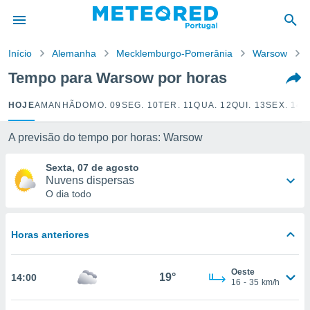
de
Início
Alemanha
Mecklemburgo-Pomerânia
Warsow
 da
empo.pt) foi
Tempo para Warsow por horas
or
is para
HOJE
AMANHÃ
DOMO. 09
SEG. 10
TER. 11
QUA. 12
QUI. 13
SEX. 14
S
e as
 fornecidas
 qualidade.
A previsão do tempo por horas: Warsow
r a este
s das
Sexta, 07 de agosto
opções:
Nuvens dispersas
O dia todo
ookies e
 forma
Horas anteriores
e digital
da,
Oeste
m
19°
14:00
16
-
35
km/h
 recolhidas
cookies ou