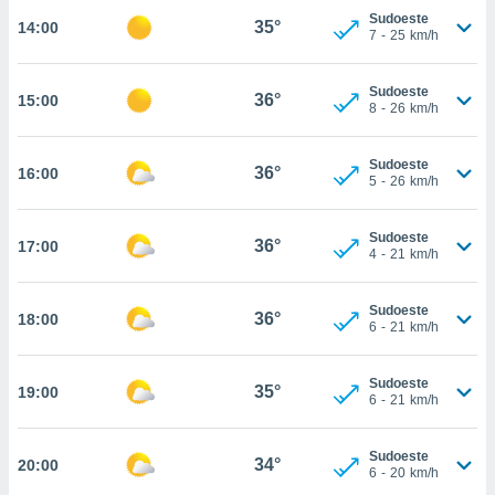
Sudoeste
35°
14:00
, permite-
7
-
25
km/h
ar a nossa
ara
ACEITAR
 fornecer-
Sudoeste
36°
15:00
E
8
-
26
km/h
os de alta
CONTINUAR
sem
sto.
Sudoeste
36°
16:00
CONFIGURAÇÕES
5
-
26
km/h
o botão
ontinuar",
r ao
Sudoeste
36°
17:00
itando a
4
-
21
km/h
de todos os
óprios ou
Sudoeste
parceiros,
36°
18:00
6
-
21
km/h
rmitem
lisar o
nto no
Sudoeste
35°
19:00
em como
6
-
21
km/h
 um perfil
para lhe
Sudoeste
licidade e
34°
20:00
6
-
20
km/h