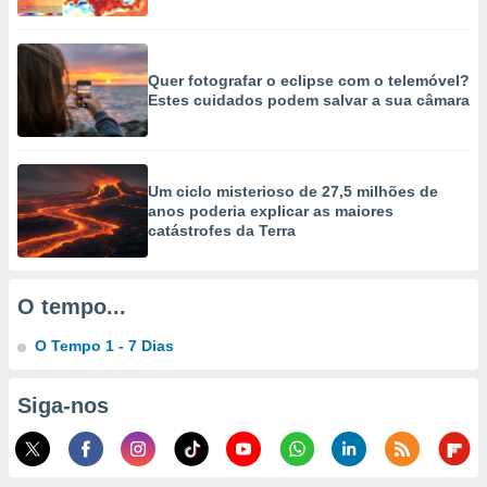
selecionar
a, criar
personalizar
Quer fotografar o eclipse com o telemóvel?
tilizar
Estes cuidados podem salvar a sua câmara
selecionar
dos, medir
nho da
Um ciclo misterioso de 27,5 milhões de
, medir o
anos poderia explicar as maiores
o dos
catástrofes da Terra
r os
ravés de
s ou
O tempo...
s de dados
es fontes,
O Tempo 1 - 7 Dias
 e melhorar
ilizar dados
Siga-nos
ara
conteúdos.
ção