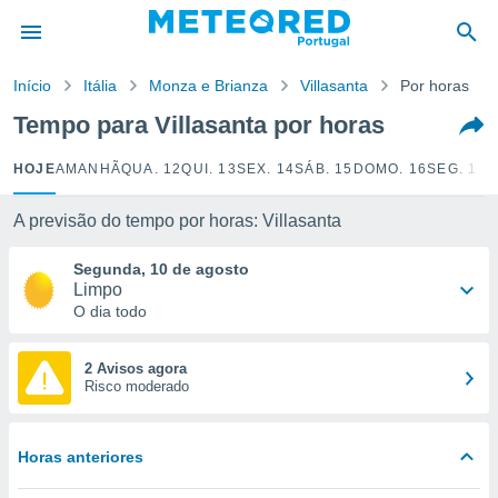
de
Início
Itália
Monza e Brianza
Villasanta
Por horas
 da
empo.pt) foi
Tempo para Villasanta por horas
or
is para
HOJE
AMANHÃ
QUA. 12
QUI. 13
SEX. 14
SÁB. 15
DOMO. 16
SEG. 17
T
e as
 fornecidas
 qualidade.
A previsão do tempo por horas: Villasanta
r a este
s das
Segunda, 10 de agosto
opções:
Limpo
O dia todo
ookies e
 forma
2 Avisos agora
Risco moderado
e digital
da,
m
Horas anteriores
 recolhidas
cookies ou