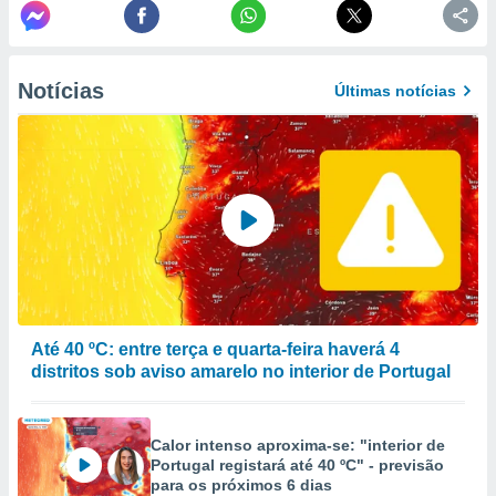
to ou opor-
essamento
m qualquer
ando em “
Notícias
Últimas notícias
 ou na
 Cookies
te.
 nossos
s o
o de
e/ou aceder
Até 40 ºC: entre terça e quarta-feira haverá 4
ões num
distritos sob aviso amarelo no interior de Portugal
utilizar
ados para
publicidade,
Calor intenso aproxima-se: "interior de
 para
Portugal registará até 40 ºC" - previsão
para os próximos 6 dias
a, utilizar