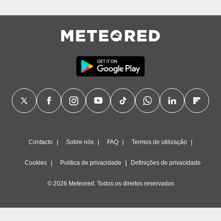
ão através
de
,
 e
dos,
publicidade
s, estudos
a e
mento de
ossos 1199
eiros
Contacto
Sobre nós
FAQ
Termos de utilização
Cookies
Política de privacidade
Definições de privacidade
© 2026 Meteored. Todos os direitos reservados