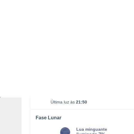
Nascimento da Lua
Ocaso da Lua
03:00
19:13
SEGUNDA, 10 DE AGOSTO
O dia todo
Limpo
Nascer do sol às
07h22m
Pôr-do-sol às
21h20m
Primeira luz às
06:52
Última luz às
21:50
Fase Lunar
Lua minguante