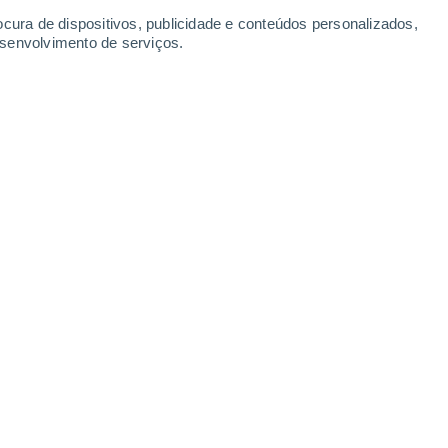
Segunda
10
ocura de dispositivos, publicidade e conteúdos personalizados,
esenvolvimento de serviços.
anueva de Perales
N
27°
Céu limpo
02:00
6
Sensação T.
26°
N
24°
Céu limpo
05:00
6
Sensação T.
25°
N
21°
Limpo
08:00
5
Sensação T.
21°
Es
32°
Limpo
11:00
6
Sensação T.
30°
S