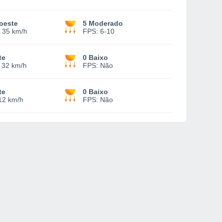
oeste
5 Moderado
-
35 km/h
FPS:
6-10
te
0 Baixo
-
32 km/h
FPS:
Não
te
0 Baixo
12 km/h
FPS:
Não