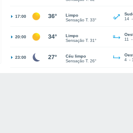
Sud
36°
Limpo
17:00
14
Sensação T.
33°
Oes
34°
Limpo
20:00
11
Sensação T.
31°
Oes
27°
Céu limpo
23:00
4
-
Sensação T.
26°