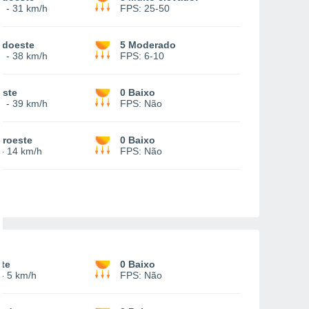
2
-
31 km/h
FPS:
25-50
udoeste
5 Moderado
6
-
38 km/h
FPS:
6-10
este
0 Baixo
7
-
39 km/h
FPS:
Não
oroeste
0 Baixo
-
14 km/h
FPS:
Não
te
0 Baixo
-
5 km/h
FPS:
Não