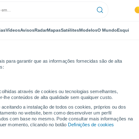
ias
Vídeos
Avisos
Radar
Mapas
Satélites
Modelos
O Mundo
Esqui
is para garantir que as informações fornecidas são de alta
s:
eva de Perales
Por horas
ecolhidas através de cookies ou tecnologias semelhantes,
er-lhe conteúdos de alta qualidade sem qualquer custo.
 de Perales por horas
e aceitando a instalação de todos os cookies, próprios ou dos
rtamento no website, bem como desenvolver um perfil
lizados com base no mesmo. Pode consultar mais informações na
lquer momento, clicando no botão
Definições de cookies