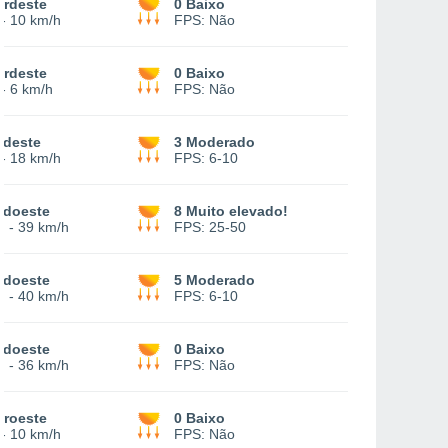
ordeste
0 Baixo
-
10 km/h
FPS:
Não
ordeste
0 Baixo
-
6 km/h
FPS:
Não
udeste
3 Moderado
-
18 km/h
FPS:
6-10
udoeste
8 Muito elevado!
6
-
39 km/h
FPS:
25-50
udoeste
5 Moderado
7
-
40 km/h
FPS:
6-10
udoeste
0 Baixo
7
-
36 km/h
FPS:
Não
oroeste
0 Baixo
-
10 km/h
FPS:
Não