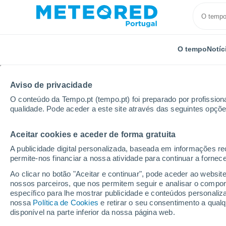
O tempo
Notíc
Aviso de privacidade
O conteúdo da Tempo.pt (tempo.pt) foi preparado por profissiona
qualidade. Pode aceder a este site através das seguintes opçõe
Aceitar cookies e aceder de forma gratuita
Início
Espanha
Comunidade de Madrid
Villanu
A publicidade digital personalizada, baseada em informações r
permite-nos financiar a nossa atividade para continuar a fornec
Tempo para Villanueva
Ao clicar no botão "Aceitar e continuar", pode aceder ao websit
nossos parceiros, que nos permitem seguir e analisar o compo
específico para lhe mostrar publicidade e conteúdos persona
O Tempo 1 - 7 Dias
Por horas
nossa
Política de Cookies
e retirar o seu consentimento a qua
disponível na parte inferior da nossa página web.