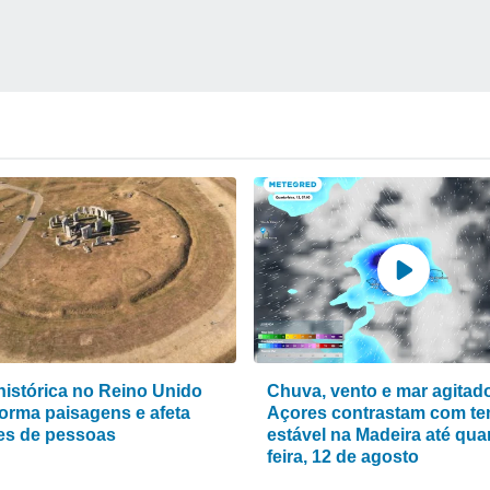
histórica no Reino Unido
Chuva, vento e mar agitad
forma paisagens e afeta
Açores contrastam com t
es de pessoas
estável na Madeira até quar
feira, 12 de agosto