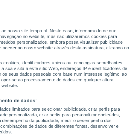
llanueva de Perales
VENTO
PRECIPITAÇÃO
r ao nosso site tempo.pt. Neste caso, informamo-lo de que
12
15
18
21
00
03
06
09
12
15
18
21
00
navegação no website, mas não utilizaremos cookies para
nteúdos personalizados, embora possa visualizar publicidade
e aceder ao nosso website através desta assinatura, clicando no
s cookies, identificadores únicos ou tecnologias semelhantes
36°
 sua visita a este sitio Web, endereços IP e identificadores de
36°
35°
35°
34°
r os seus dados pessoais com base num interesse legítimo, ao
34°
ou opor-se ao processamento de dados em qualquer altura,
30°
 website.
30°
27°
27°
mento de dados:
24°
dos limitados para selecionar publicidade, criar perfis para
21°
21°
idade personalizada, criar perfis para personalizar conteúdos,
ir o desempenho da publicidade, medir o desempenho dos
 combinações de dados de diferentes fontes, desenvolver e
eúdos.