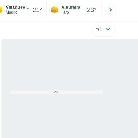
Villanueva de Perales
Albufeira
Lisboa
21°
23°
Madrid
Faro
Lisboa
°C