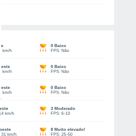
te
0 Baixo
8 km/h
FPS:
Não
deste
0 Baixo
4 km/h
FPS:
Não
oeste
0 Baixo
3 km/h
FPS:
Não
este
3 Moderado
14 km/h
FPS:
6-10
oeste
8 Muito elevado!
-
31 km/h
FPS:
25-50