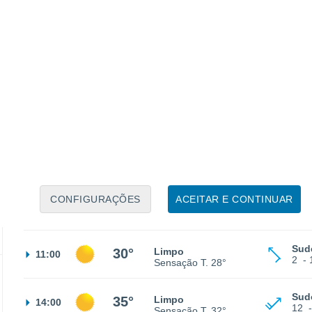
Oes
24°
Céu limpo
02:00
3
-
Sensação T.
25°
Nor
21°
Céu limpo
05:00
2
-
Sensação T.
21°
CONFIGURAÇÕES
ACEITAR E CONTINUAR
Nor
21°
Limpo
08:00
1
-
Sensação T.
21°
Sud
30°
Limpo
11:00
2
-
Sensação T.
28°
Sud
35°
Limpo
14:00
12
Sensação T.
32°