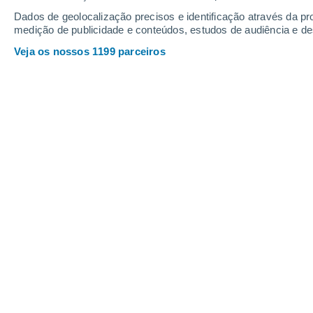
Sábado
8
Domingo
9
Dados de geolocalização precisos e identificação através da pr
medição de publicidade e conteúdos, estudos de audiência e d
Veja os nossos 1199 parceiros
A previsão do tempo por horas: Vill
SÁBADO, 08 DE AGOSTO
1 Aviso agora
Risco moderado
Pela noite
Névoa de poeira com céu limpo
Nascer do sol às
07h20m
Pôr-do-sol às
21h22m
Primeira luz às
06:50
Última luz às
21:52