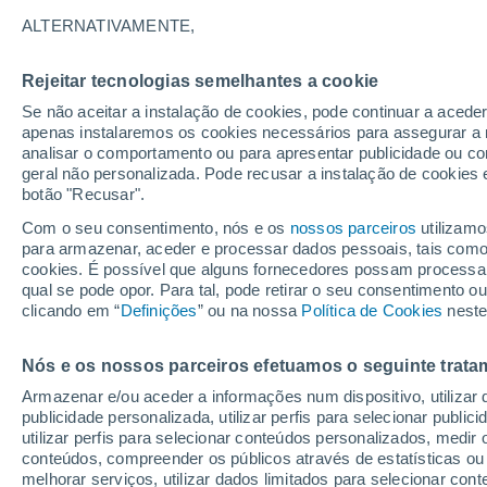
Gráfico do tempo por horas em Vi
ALTERNATIVAMENTE,
SÍMBOLO
TEMPERATURA
Rejeitar tecnologias semelhantes a cookie
Se não aceitar a instalação de cookies, pode continuar a acede
00
03
06
09
12
15
18
21
00
03
06
09
apenas instalaremos os cookies necessários para assegurar a 
analisar o comportamento ou para apresentar publicidade ou co
geral não personalizada. Pode recusar a instalação de cookies 
botão "Recusar".
Com o seu consentimento, nós e os
nossos parceiros
utilizamo
37°
37°
para armazenar, aceder e processar dados pessoais, tais como a
35°
cookies. É possível que alguns fornecedores possam processa
qual se pode opor. Para tal, pode retirar o seu consentimento 
32°
clicando em “
Definições
” ou na nossa
Política de Cookies
neste
29°
27°
26°
Nós e os nossos parceiros efetuamos o seguinte trata
24°
24°
Armazenar e/ou aceder a informações num dispositivo, utilizar da
23°
21°
publicidade personalizada, utilizar perfis para selecionar public
utilizar perfis para selecionar conteúdos personalizados, med
conteúdos, compreender os públicos através de estatísticas ou
melhorar serviços, utilizar dados limitados para selecionar cont