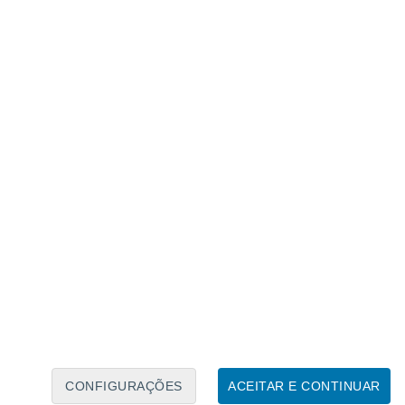
Calendário Lunar
Seg
Ter
Qua
Qui
Sex
Sáb
Domo
7
8
9
10
11
12
13
14
15
16
17
18
19
20
CONFIGURAÇÕES
ACEITAR E CONTINUAR