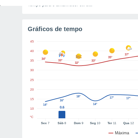
Tempo para o amanhecer
5h 5m
Gráficos de tempo
45
40
37°
35°
34°
35
33°
33°
32°
30
25
20
18°
17°
17°
15
16°
14°
14°
0.6
10
°C
Sex
7
Sáb
8
Dom
9
Seg
10
Ter
11
Qua
12
Máxima