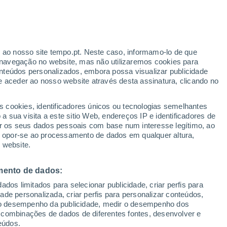
ante
r ao nosso site tempo.pt. Neste caso, informamo-lo de que
:
35%
navegação no website, mas não utilizaremos cookies para
nteúdos personalizados, embora possa visualizar publicidade
e aceder ao nosso website através desta assinatura, clicando no
 até
s cookies, identificadores únicos ou tecnologias semelhantes
 sua visita a este sitio Web, endereços IP e identificadores de
r os seus dados pessoais com base num interesse legítimo, ao
Radar de Chuva
Satélites
Modelos
ou opor-se ao processamento de dados em qualquer altura,
 website.
mento de dados:
egunda
Terça
Quarta
Quinta
dos limitados para selecionar publicidade, criar perfis para
10 Ago.
11 Ago.
12 Ago.
13 Ago.
idade personalizada, criar perfis para personalizar conteúdos,
ir o desempenho da publicidade, medir o desempenho dos
 combinações de dados de diferentes fontes, desenvolver e
eúdos.