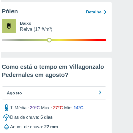
Pólen
Detalhe
Baixo
Relva (17 #/m³)
Como está o tempo em Villagonzalo
Pedernales em
agosto
?
Agosto
T. Média :
20°C
Máx.:
27°C
Min:
14°C
Dias de chuva:
5
dias
Acum. de chuva:
22 mm