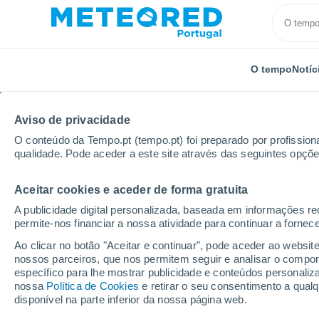
O tempo
Notíc
Aviso de privacidade
O conteúdo da Tempo.pt (tempo.pt) foi preparado por profissiona
qualidade. Pode aceder a este site através das seguintes opçõe
Aceitar cookies e aceder de forma gratuita
Início
Espanha
Castela e Leão
Província de Bu
A publicidade digital personalizada, baseada em informações r
permite-nos financiar a nossa atividade para continuar a fornec
Tempo em Villagonzalo
Ao clicar no botão "Aceitar e continuar", pode aceder ao websit
nossos parceiros, que nos permitem seguir e analisar o compo
01:37
Sexta
específico para lhe mostrar publicidade e conteúdos persona
nossa
Política de Cookies
e retirar o seu consentimento a qua
disponível na parte inferior da nossa página web.
Céu limpo