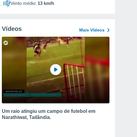
Vento médio:
13 km/h
Vídeos
Mais Vídeos
Um raio atingiu um campo de futebol em
Narathiwat, Tailândia.