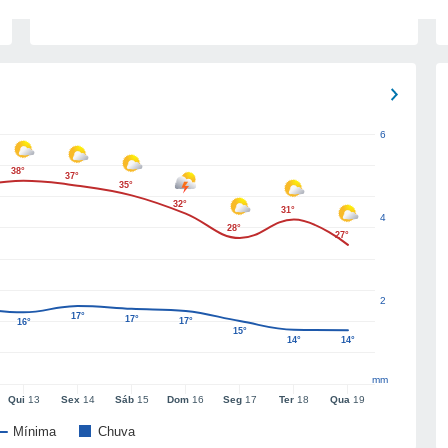
6
38°
37°
35°
32°
31°
4
28°
27°
2
17°
17°
17°
16°
15°
14°
14°
mm
Qui
13
Sex
14
Sáb
15
Dom
16
Seg
17
Ter
18
Qua
19
Mínima
Chuva