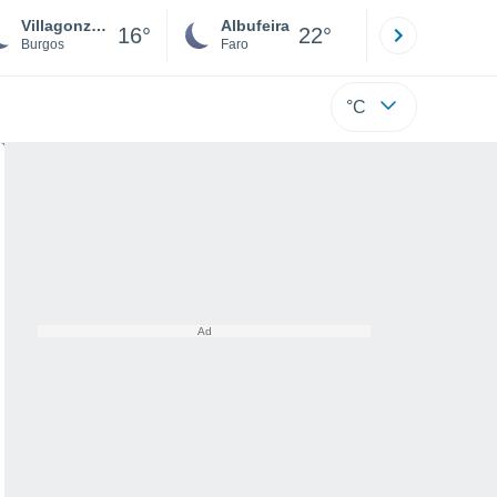
Villagonzalo Pedernales
Albufeira
Lisboa
16°
22°
Burgos
Faro
Lisboa
°C