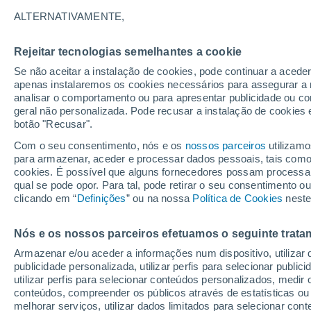
16°
ALTERNATIVAMENTE,
Rejeitar tecnologias semelhantes a cookie
Lua mingu
Se não aceitar a instalação de cookies, pode continuar a acede
Iluminada
Sensação de 16°
apenas instalaremos os cookies necessários para assegurar a 
analisar o comportamento ou para apresentar publicidade ou co
geral não personalizada. Pode recusar a instalação de cookies 
botão "Recusar".
Última hora
Aviso amarelo de tempo quente neste distrito:
Com o seu consentimento, nós e os
nossos parceiros
utilizamo
39 ºC e noites tropicais; saiba até quando
para armazenar, aceder e processar dados pessoais, tais como a
cookies. É possível que alguns fornecedores possam processa
O Tempo 1 - 7 Dias
Atualidade
Mapas de nuvens
qual se pode opor. Para tal, pode retirar o seu consentimento 
clicando em “
Definições
” ou na nossa
Política de Cookies
neste
Nós e os nossos parceiros efetuamos o seguinte trata
Amanhã
Domingo
S
Hoje
Armazenar e/ou aceder a informações num dispositivo, utilizar da
8 Ago.
9 Ago.
7 Ago.
publicidade personalizada, utilizar perfis para selecionar public
utilizar perfis para selecionar conteúdos personalizados, med
conteúdos, compreender os públicos através de estatísticas ou
melhorar serviços, utilizar dados limitados para selecionar cont
50%