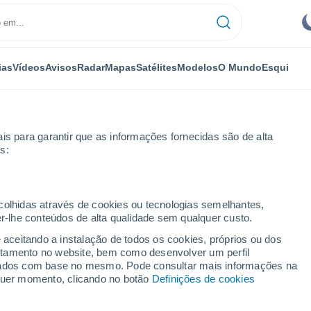
ias
Vídeos
Avisos
Radar
Mapas
Satélites
Modelos
O Mundo
Esqui
is para garantir que as informações fornecidas são de alta
s:
rgos
Villagonzalo Pedernales
ecolhidas através de cookies ou tecnologias semelhantes,
er-lhe conteúdos de alta qualidade sem qualquer custo.
 Pedernales
e aceitando a instalação de todos os cookies, próprios ou dos
rtamento no website, bem como desenvolver um perfil
...
lizados com base no mesmo. Pode consultar mais informações na
lquer momento, clicando no botão
Definições de cookies
Por horas
Intervalos nublados nas
próximas horas