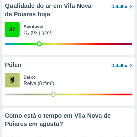
o qual se
Qualidade do ar em Vila Nova
Detalhe
ara tal,
de Poiares hoje
 o seu
to ou opor-
Aceitável
essamento
37
O₃ (92 µg/m³)
m qualquer
ando em “
 ou na
 Cookies
te.
Pólen
Detalhe
 nossos
Baixo
Relva (8 #/m³)
s o
o de
e/ou aceder
Como está o tempo em Vila Nova de
ões num
Poiares em
agosto
?
utilizar
ados para
publicidade,