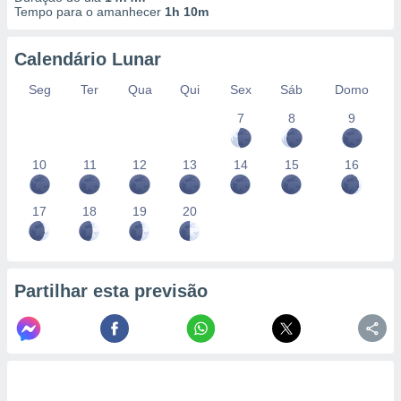
conteúdos.
Tempo para o amanhecer
1h 10m
ção
Calendário Lunar
ão através
Seg
Ter
Qua
Qui
Sex
Sáb
Domo
de
,
7
8
9
 e
10
11
12
13
14
15
16
dos,
publicidade
s, estudos
17
18
19
20
a e
mento de
ossos 1199
Partilhar esta previsão
eiros