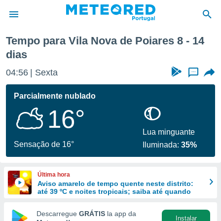
emana
Tempo para Vila Nova de Poiares 8 - 14
dias
de
 da
04:56
Sexta
...
empo.pt) foi
or
Parcialmente nublado
is para
e as
16°
 fornecidas
 qualidade.
Lua minguante
r a este
Sensação de 16°
s das
Iluminada:
35%
opções:
ookies e
Última hora
 forma
Aviso amarelo de tempo quente neste distrito:
até 39 ºC e noites tropicais; saiba até quando
e digital
Descarregue
GRÁTIS
la app da
da,
Instalar