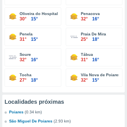
Oliveira do Hospital
Penacova
30°
15°
32°
16°
Penela
Praia De Mira
31°
15°
25°
18°
Soure
Tábua
32°
16°
31°
16°
Tocha
Vila Nova de Poiares
27°
18°
32°
15°
Localidades próximas
Poiares
(0.34 km)
São Miguel De Poiares
(2.93 km)