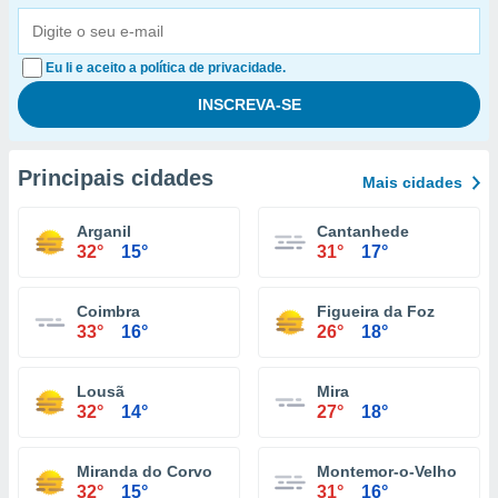
Eu li e aceito a política de privacidade.
Principais cidades
Mais cidades
Arganil
Cantanhede
32°
15°
31°
17°
Coimbra
Figueira da Foz
33°
16°
26°
18°
Lousã
Mira
32°
14°
27°
18°
Miranda do Corvo
Montemor-o-Velho
32°
15°
31°
16°