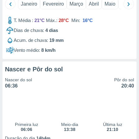
Janeiro
Fevereiro
Março
Abril
Maio
Junho
 para
a, utilizar
T. Média :
21°C
Máx.:
28°C
Min:
16°C
selecionar
Dias de chuva:
4
dias
a, criar
personalizar
Acum. de chuva:
19 mm
tilizar
Vento médio:
8 km/h
selecionar
dos, medir
Nascer e Pôr do sol
nho da
, medir o
Nascer do sol
Pôr do sol
o dos
06:36
20:40
r os
ravés de
s ou
s de dados
es fontes,
 e melhorar
Primeira luz
Meio-dia
Última luz
ilizar dados
06:06
13:38
21:10
ara
Duração do dia
14h4m