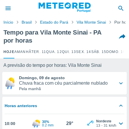
de
Início
Brasil
Estado do Pará
Vila Monte Sinai
Por hor
 da
empo.pt) foi
Tempo para Vila Monte Sinai - PA
or
por horas
is para
e as
 fornecidas
HOJE
AMANHÃ
TER. 11
QUA. 12
QUI. 13
SEX. 14
SÁB. 15
DOMO. 16
S
 qualidade.
r a este
A previsão do tempo por horas: Vila Monte Sinai
s das
opções:
Domingo, 09 de agosto
Chuva fraca com céu parcialmente nublado
ookies e
Pela manhã
 forma
e digital
Horas anteriores
da,
m
 recolhidas
Nordeste
30%
29°
10:00
cookies ou
0.2 mm
13
-
31
km/h