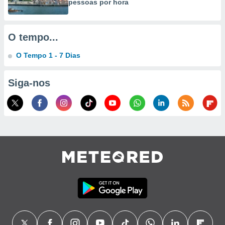
pessoas por hora
ão através
de
,
O tempo...
 e
O Tempo 1 - 7 Dias
dos,
publicidade
Siga-nos
s, estudos
a e
mento de
ossos 1199
eiros