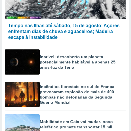
selecionar
a, criar
personalizar
Tempo nas Ilhas até sábado, 15 de agosto: Açores
tilizar
enfrentam dias de chuva e aguaceiros; Madeira
selecionar
escapa à instabilidade
dos, medir
nho da
, medir o
Incrível: descoberto um planeta
o dos
potencialmente habitável a apenas 25
anos-luz da Terra
r os
ravés de
s ou
Incêndios florestais no sul de França
s de dados
provocaram explosão de mais de 400
es fontes,
bombas não detonadas da Segunda
 e melhorar
Guerra Mundial
ilizar dados
ara
conteúdos.
Mobilidade em Gaia vai mudar: novo
teleférico promete transportar 15 mil
ção