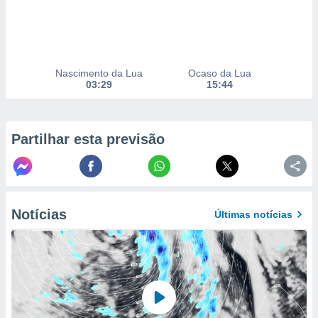
to ou opor-
essamento
m qualquer
ando em “
 ou na
Nascimento da Lua
Ocaso da Lua
03:29
15:44
 Cookies
te.
 nossos
Partilhar esta previsão
s o
o de
Notícias
Últimas notícias
e/ou aceder
ões num
utilizar
ados para
publicidade,
 para
a, utilizar