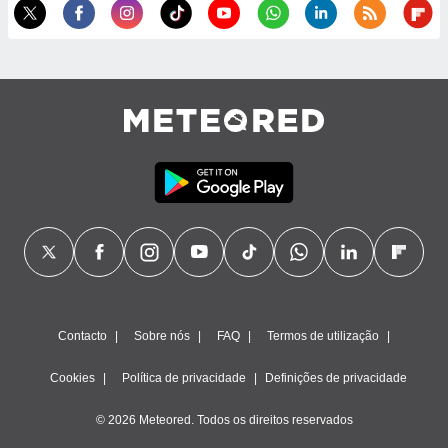
ão através
de
,
 e
dos,
publicidade
s, estudos
a e
mento de
ossos 1199
eiros
Contacto
Sobre nós
FAQ
Termos de utilização
Cookies
Política de privacidade
Definições de privacidade
© 2026 Meteored. Todos os direitos reservados