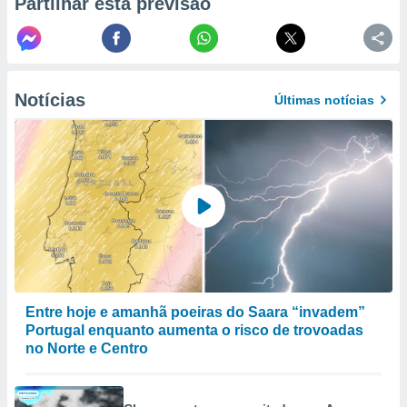
Partilhar esta previsão
to ou opor-
essamento
m qualquer
ando em “
 ou na
Notícias
Últimas notícias
 Cookies
te.
 nossos
s o
o de
e/ou aceder
ões num
Entre hoje e amanhã poeiras do Saara “invadem”
utilizar
Portugal enquanto aumenta o risco de trovoadas
ados para
no Norte e Centro
publicidade,
 para
a, utilizar