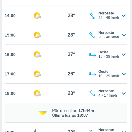
, permite-
ar a nossa
Noroeste
28°
14:00
25
-
49
km/h
ara
ACEITAR
 fornecer-
E
os de alta
CONTINUAR
Noroeste
28°
15:00
sem
20
-
48
km/h
sto.
CONFIGURAÇÕES
o botão
Oeste
27°
16:00
ontinuar",
15
-
38
km/h
r ao
itando a
Oeste
de todos os
26°
17:00
10
-
29
km/h
óprios ou
parceiros,
rmitem
Noroeste
23°
18:00
lisar o
4
-
17
km/h
nto no
em como
Pôr-do-sol às
17h44m
 um perfil
Última luz às
18:07
para lhe
licidade e
Noroeste