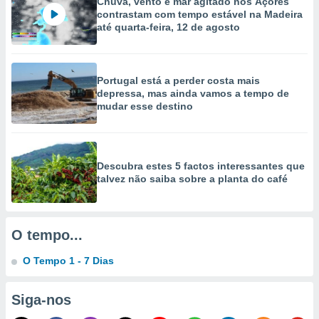
Chuva, vento e mar agitado nos Açores
selecionar
contrastam com tempo estável na Madeira
até quarta-feira, 12 de agosto
a, criar
personalizar
tilizar
selecionar
Portugal está a perder costa mais
depressa, mas ainda vamos a tempo de
dos, medir
mudar esse destino
nho da
, medir o
o dos
Descubra estes 5 factos interessantes que
r os
talvez não saiba sobre a planta do café
ravés de
s ou
s de dados
es fontes,
O tempo...
 e melhorar
ilizar dados
O Tempo 1 - 7 Dias
ara
conteúdos.
Siga-nos
ção