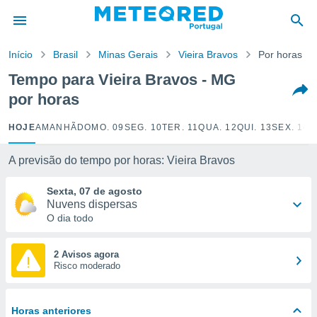
de
Início
Brasil
Minas Gerais
Vieira Bravos
Por horas
 da
empo.pt) foi
Tempo para Vieira Bravos - MG
or
por horas
is para
e as
 fornecidas
HOJE
AMANHÃ
DOMO. 09
SEG. 10
TER. 11
QUA. 12
QUI. 13
SEX. 14
S
 qualidade.
r a este
A previsão do tempo por horas: Vieira Bravos
s das
opções:
Sexta, 07 de agosto
Nuvens dispersas
ookies e
O dia todo
 forma
e digital
2 Avisos agora
Risco moderado
da,
m
 recolhidas
cookies ou
Horas anteriores