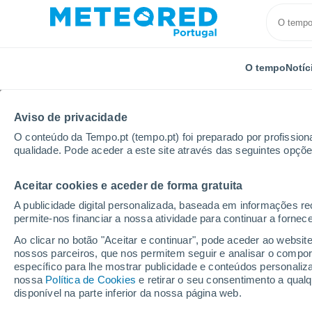
O tempo
Notíc
Aviso de privacidade
O conteúdo da Tempo.pt (tempo.pt) foi preparado por profissiona
qualidade. Pode aceder a este site através das seguintes opçõe
Aceitar cookies e aceder de forma gratuita
Início
Suíça
Valais
Veysonnaz
A publicidade digital personalizada, baseada em informações r
permite-nos financiar a nossa atividade para continuar a fornec
Tempo em Veysonnaz
Ao clicar no botão "Aceitar e continuar", pode aceder ao websit
nossos parceiros, que nos permitem seguir e analisar o compo
07:07
Sexta
específico para lhe mostrar publicidade e conteúdos persona
nossa
Política de Cookies
e retirar o seu consentimento a qua
disponível na parte inferior da nossa página web.
Parcialmente nublado