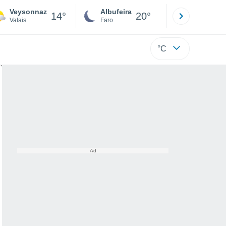
Veysonnaz
Albufeira
Lisboa
14°
20°
Valais
Faro
Lisboa
°C