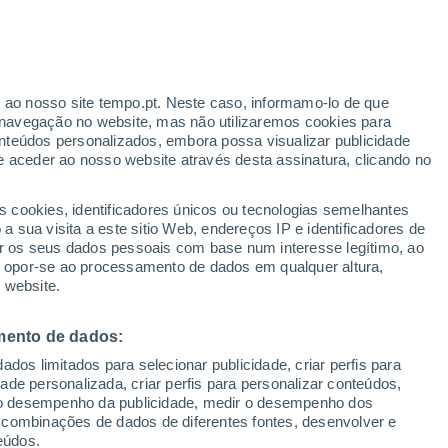
Boletim de neve
Pistas abertas
Elevadores
0 / 40
0 / 38
r ao nosso site tempo.pt. Neste caso, informamo-lo de que
h
Km esquiáveis
Neve
navegação no website, mas não utilizaremos cookies para
- / 132
-
nteúdos personalizados, embora possa visualizar publicidade
e aceder ao nosso website através desta assinatura, clicando no
 até
s cookies, identificadores únicos ou tecnologias semelhantes
 sua visita a este sitio Web, endereços IP e identificadores de
r os seus dados pessoais com base num interesse legítimo, ao
Radar de Chuva
Satélites
Modelos
ou opor-se ao processamento de dados em qualquer altura,
 website.
mento de dados:
egunda
Terça
Quarta
Quinta
dos limitados para selecionar publicidade, criar perfis para
10 Ago.
11 Ago.
12 Ago.
13 Ago.
idade personalizada, criar perfis para personalizar conteúdos,
ir o desempenho da publicidade, medir o desempenho dos
 combinações de dados de diferentes fontes, desenvolver e
eúdos.
90%