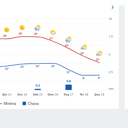
10
30°
30°
29°
7.5
27°
23°
19°
5
15°
15°
15°
15°
13°
2.5
11°
8°
8°
0.8
0.2
mm
Qui
13
Sex
14
Sáb
15
Dom
16
Seg
17
Ter
18
Qua
19
Mínima
Chuva