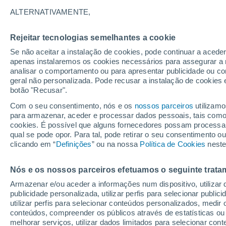
12°
ALTERNATIVAMENTE,
Rejeitar tecnologias semelhantes a cookie
Nordeste
Se não aceitar a instalação de cookies, pode continuar a acede
Sensação de 12°
2
-
12 km/
apenas instalaremos os cookies necessários para assegurar a 
analisar o comportamento ou para apresentar publicidade ou co
geral não personalizada. Pode recusar a instalação de cookies 
botão "Recusar".
Última hora
Aviso amarelo de tempo quente neste distrito:
Com o seu consentimento, nós e os
nossos parceiros
utilizamo
39 ºC e noites tropicais; saiba até quando
para armazenar, aceder e processar dados pessoais, tais como a
cookies. É possível que alguns fornecedores possam processa
O Tempo 1 - 7 Dias
Atualidade
Mapas de nuvens
qual se pode opor. Para tal, pode retirar o seu consentimento 
clicando em “
Definições
” ou na nossa
Política de Cookies
neste
Nós e os nossos parceiros efetuamos o seguinte trata
Amanhã
Domingo
S
Hoje
Armazenar e/ou aceder a informações num dispositivo, utilizar da
8 Ago.
9 Ago.
7 Ago.
publicidade personalizada, utilizar perfis para selecionar public
utilizar perfis para selecionar conteúdos personalizados, med
conteúdos, compreender os públicos através de estatísticas ou
melhorar serviços, utilizar dados limitados para selecionar cont
80%
70%