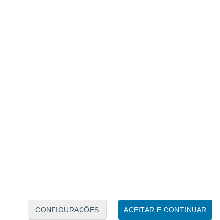
Calendário Lunar
Seg
Ter
Qua
Qui
Sex
Sáb
Domo
7
8
9
10
11
12
13
14
15
16
17
18
19
20
CONFIGURAÇÕES
ACEITAR E CONTINUAR