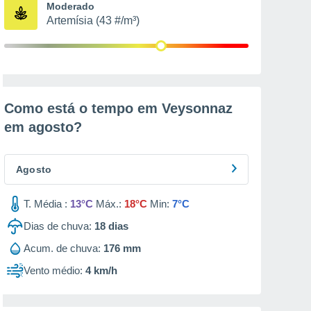
Moderado
Artemísia (43 #/m³)
Como está o tempo em Veysonnaz
em
agosto
?
Agosto
T. Média :
13°C
Máx.:
18°C
Min:
7°C
Dias de chuva:
18
dias
Acum. de chuva:
176 mm
Vento médio:
4 km/h