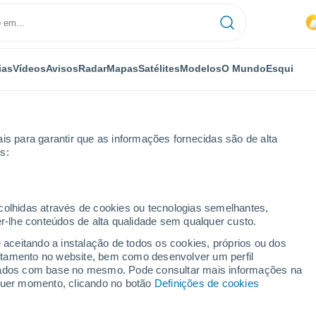
ias
Vídeos
Avisos
Radar
Mapas
Satélites
Modelos
O Mundo
Esqui
is para garantir que as informações fornecidas são de alta
s:
ecolhidas através de cookies ou tecnologias semelhantes,
er-lhe conteúdos de alta qualidade sem qualquer custo.
e aceitando a instalação de todos os cookies, próprios ou dos
rtamento no website, bem como desenvolver um perfil
...
lizados com base no mesmo. Pode consultar mais informações na
lquer momento, clicando no botão
Definições de cookies
Por horas
Intervalos nublados nas
próximas horas