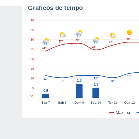
Gráficos de tempo
40
35
29°
30
28°
27°
27°
25°
24°
25
20
15
13°
10
12°
11°
1.8
10°
10°
1.3
5
0.5
°C
Sex
7
Sáb
8
Dom
9
Seg
10
Ter
11
Qua
12
Máxima