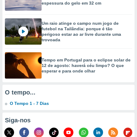
espessura do gelo em 32 cm
selecionar
a, criar
personalizar
Um raio atinge o campo num jogo de
tilizar
futebol na Tailândia: porque é tão
selecionar
perigoso estar ao ar livre durante uma
trovoada
dos, medir
nho da
, medir o
Tempo em Portugal para o eclipse solar de
o dos
12 de agosto: haverá céu limpo? O que
esperar e para onde olhar
r os
ravés de
s ou
s de dados
O tempo...
es fontes,
 e melhorar
O Tempo 1 - 7 Dias
ilizar dados
ara
Siga-nos
conteúdos.
ção