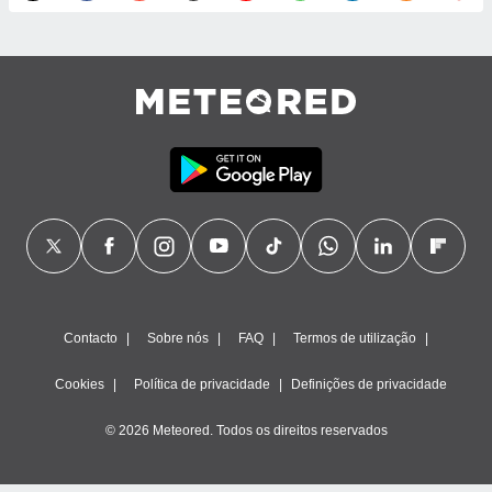
ão através
de
,
 e
dos,
publicidade
s, estudos
a e
mento de
ossos 1199
eiros
Contacto
Sobre nós
FAQ
Termos de utilização
Cookies
Política de privacidade
Definições de privacidade
© 2026 Meteored. Todos os direitos reservados