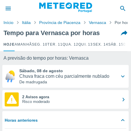
de
Início
Itália
Província de Piacenza
Vernasca
Por hora
 da
empo.pt) foi
Tempo para Vernasca por horas
or
is para
HOJE
AMANHÃ
SEG. 10
TER. 11
QUA. 12
QUI. 13
SEX. 14
SÁB. 15
DOM
e as
 fornecidas
 qualidade.
A previsão do tempo por horas: Vernasca
r a este
s das
Sábado, 08 de agosto
opções:
Chuva fraca com céu parcialmente nublado
De madrugada
ookies e
 forma
2 Avisos agora
Risco moderado
e digital
da,
m
Horas anteriores
 recolhidas
cookies ou