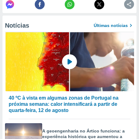
to ou opor-
essamento
m qualquer
ando em “
Notícias
Últimas notícias
 ou na
 Cookies
te.
 nossos
s o
o de
e/ou aceder
40 ºC à vista em algumas zonas de Portugal na
ões num
próxima semana: calor intensificará a partir de
utilizar
quarta-feira, 12 de agosto
ados para
publicidade,
 para
A geoengenharia no Ártico funciona: a
experiência histórica que aumentou a
a, utilizar