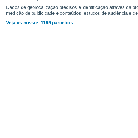
5.3 mm
4.2 mm
4.9 mm
Dados de geolocalização precisos e identificação através da pr
28°
/
18°
23°
/
15°
29°
/
20°
medição de publicidade e conteúdos, estudos de audiência e d
Veja os nossos 1199 parceiros
17
-
40
km/h
18
-
37
km/h
12
18
-
42
km/h
Tempo em Verhneyarkeevo Hoje
, 8 d
Nuvens dispersa
20°
05:00
Sensação T.
20°
Limpo
20°
06:00
Sensação T.
20°
Nuvens dispersa
22°
08:00
Sensação T.
22°
Chuva fraca
30%
26°
11:00
0.2 mm
Sensação T.
27°