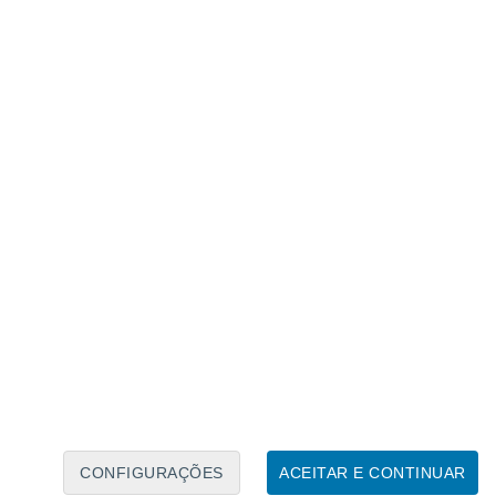
Calendário Lunar
Seg
Ter
Qua
Qui
Sex
Sáb
Domo
8
9
10
11
12
13
14
15
16
17
18
19
20
21
CONFIGURAÇÕES
ACEITAR E CONTINUAR