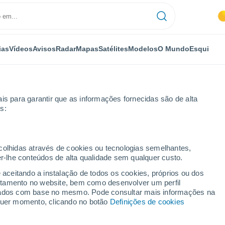
ias
Vídeos
Avisos
Radar
Mapas
Satélites
Modelos
O Mundo
Esqui
is para garantir que as informações fornecidas são de alta
s:
ecolhidas através de cookies ou tecnologias semelhantes,
er-lhe conteúdos de alta qualidade sem qualquer custo.
eevo
e aceitando a instalação de todos os cookies, próprios ou dos
rtamento no website, bem como desenvolver um perfil
...
lizados com base no mesmo. Pode consultar mais informações na
lquer momento, clicando no botão
Definições de cookies
Por horas
Chuva fraca nas próximas horas