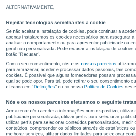
20°
ALTERNATIVAMENTE,
Rejeitar tecnologias semelhantes a cookie
Sudoeste
Se não aceitar a instalação de cookies, pode continuar a acede
Sensação de 20°
16
-
28 km
apenas instalaremos os cookies necessários para assegurar a 
analisar o comportamento ou para apresentar publicidade ou co
geral não personalizada. Pode recusar a instalação de cookies 
botão "Recusar".
Última hora
Hoje e amanhã poeiras do Saara “invadem”
Com o seu consentimento, nós e os
nossos parceiros
utilizamo
Portugal: risco de trovoadas no Norte e Centr
para armazenar, aceder e processar dados pessoais, tais como a
aumenta
cookies. É possível que alguns fornecedores possam processa
O Tempo 1 - 7 Dias
Atualidade
Mapas de chuva
R
qual se pode opor. Para tal, pode retirar o seu consentimento 
clicando em “
Definições
” ou na nossa
Política de Cookies
neste
Nós e os nossos parceiros efetuamos o seguinte trata
Amanhã
Segunda
Hoje
Armazenar e/ou aceder a informações num dispositivo, utilizar da
9 Ago.
10 Ago.
8 Ago.
publicidade personalizada, utilizar perfis para selecionar public
utilizar perfis para selecionar conteúdos personalizados, med
conteúdos, compreender os públicos através de estatísticas ou
melhorar serviços, utilizar dados limitados para selecionar cont
90%
70%
80%