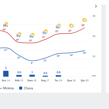
30
28°
26°
25°
25°
20
21°
20°
19°
17°
15°
14°
13°
10
12°
11°
9°
3
1
0.9
0.8
0.5
mm
Sex
14
Sáb
15
Dom
16
Seg
17
Ter
18
Qua
19
Qui
20
Mínima
Chuva