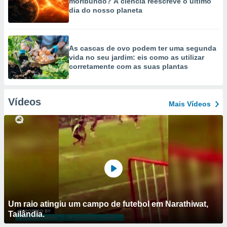
moribundo? A ciência reescreve o último
dia do nosso planeta
As cascas de ovo podem ter uma segunda
vida no seu jardim: eis como as utilizar
corretamente com as suas plantas
Vídeos
Mais Vídeos
Um raio atingiu um campo de futebol em Narathiwat,
Tailândia.