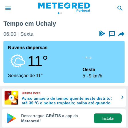
Tempo em Uchaly
de
06:00
Sexta
...
 da
empo.pt) foi
Nuvens dispersas
or
11°
is para
e as
 fornecidas
Oeste
 qualidade.
Sensação de 11°
5
9 km/h
r a este
s das
opções:
Última hora
Aviso amarelo de tempo quente neste distrito:
ookies e
até 39 ºC e noites tropicais; saiba até quando
 forma
Descarregue
GRÁTIS
a app da
Instalar
e digital
Meteored!
da,