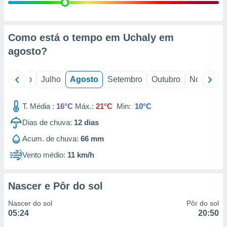
conteúdos.
ção
Como está o tempo em Uchaly em
ão através
agosto
?
de
,
 e
o
Junho
Julho
Agosto
Setembro
Outubro
Novembro
dos,
publicidade
T. Média :
16°C
Máx.:
21°C
Min:
10°C
s, estudos
Dias de chuva:
12
dias
a e
mento de
Acum. de chuva:
66 mm
Vento médio:
11 km/h
ossos 1199
eiros
Nascer e Pôr do sol
Nascer do sol
Pôr do sol
05:24
20:50