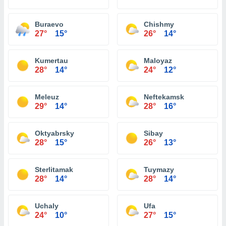
Buraevo
Chishmy
27°
15°
26°
14°
Kumertau
Maloyaz
28°
14°
24°
12°
Meleuz
Neftekamsk
29°
14°
28°
16°
Oktyabrsky
Sibay
28°
15°
26°
13°
Sterlitamak
Tuymazy
28°
14°
28°
14°
Uchaly
Ufa
24°
10°
27°
15°