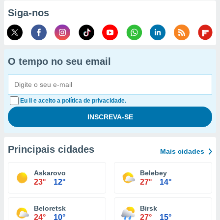
Siga-nos
O tempo no seu email
Eu li e aceito a política de privacidade.
Principais cidades
Mais cidades
Askarovo
Belebey
23°
12°
27°
14°
Beloretsk
Birsk
24°
10°
27°
15°