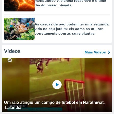
moribundo? A ciência reescreve o último
dia do nosso planeta
As cascas de ovo podem ter uma segunda
vida no seu jardim: eis como as utilizar
corretamente com as suas plantas
Vídeos
Mais Vídeos
Um raio atingiu um campo de futebol em Narathiwat,
Tailândia.