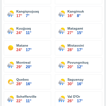
Kangiqsujuaq
Kangirsuk
17°
7°
16°
8°
Kuujjuaq
Matagami
24°
11°
27°
15°
Matane
Mistassini
24°
17°
28°
17°
Montreal
Povungnituq
29°
20°
20°
12°
Quebec
Saguenay
28°
16°
30°
16°
Schefferville
Val D'Or
22°
11°
26°
17°