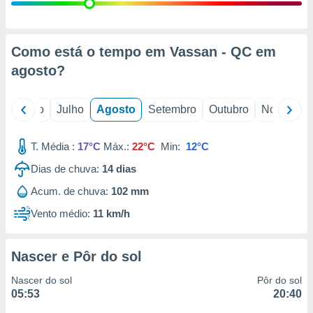
conteúdos.
ção
Como está o tempo em Vassan - QC em
ão através
agosto
?
de
,
 e
o
Junho
Julho
Agosto
Setembro
Outubro
Novembro
dos,
publicidade
T. Média :
17°C
Máx.:
22°C
Min:
12°C
s, estudos
Dias de chuva:
14
dias
a e
mento de
Acum. de chuva:
102 mm
Vento médio:
11 km/h
ossos 1199
eiros
Nascer e Pôr do sol
Nascer do sol
Pôr do sol
05:53
20:40