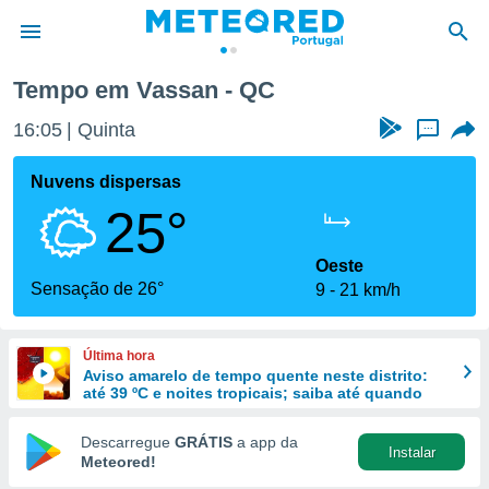
Tempo em Vassan - QC
de
16:05
Quinta
...
 da
empo.pt) foi
Nuvens dispersas
or
25°
is para
e as
 fornecidas
Oeste
 qualidade.
Sensação de 26°
9
21 km/h
r a este
s das
opções:
Última hora
Aviso amarelo de tempo quente neste distrito:
ookies e
até 39 ºC e noites tropicais; saiba até quando
 forma
Descarregue
GRÁTIS
a app da
Instalar
e digital
Meteored!
da,