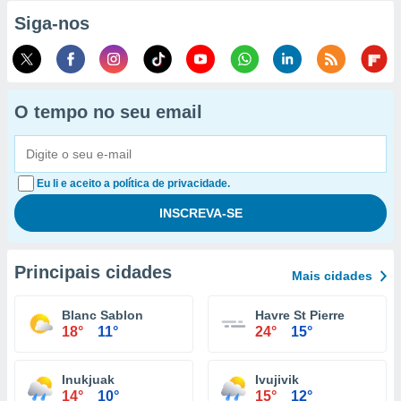
Siga-nos
O tempo no seu email
Eu li e aceito a política de privacidade.
Principais cidades
Mais cidades
Blanc Sablon
Havre St Pierre
18°
11°
24°
15°
Inukjuak
Ivujivik
14°
10°
15°
12°