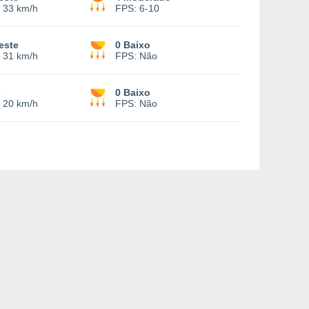
-
33 km/h
FPS:
6-10
este
0 Baixo
-
31 km/h
FPS:
Não
e
0 Baixo
-
20 km/h
FPS:
Não