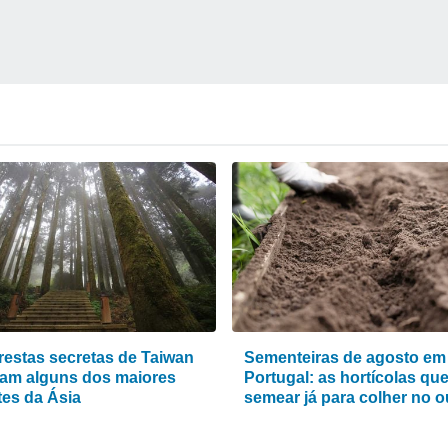
orestas secretas de Taiwan
Sementeiras de agosto em
am alguns dos maiores
Portugal: as hortícolas qu
tes da Ásia
semear já para colher no 