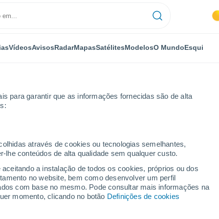
ias
Vídeos
Avisos
Radar
Mapas
Satélites
Modelos
O Mundo
Esqui
is para garantir que as informações fornecidas são de alta
s:
Torre
Por horas
ecolhidas através de cookies ou tecnologias semelhantes,
er-lhe conteúdos de alta qualidade sem qualquer custo.
ió sa Torre por horas
e aceitando a instalação de todos os cookies, próprios ou dos
rtamento no website, bem como desenvolver um perfil
lizados com base no mesmo. Pode consultar mais informações na
lquer momento, clicando no botão
Definições de cookies