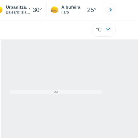
Urbanització sa Torre
Albufeira
Lisboa
30°
25°
Balearic Islands
Faro
Lisboa
°C