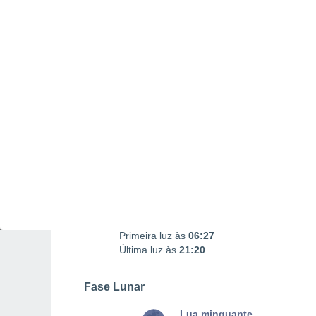
SEGUNDA, 10 DE AGOSTO
1 Alerta depois de amanhã!
Risco Significativo
O dia todo
Limpo
Nascer do sol às
06h56m
Pôr-do-sol às
20h51m
Primeira luz às
06:27
Última luz às
21:20
Fase Lunar
Lua minguante