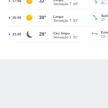
32°
Limpo
17:00
21
Sensação T.
34°
Sud
30°
Limpo
20:00
17
Sensação T.
33°
Est
28°
Céu limpo
23:00
13
Sensação T.
31°