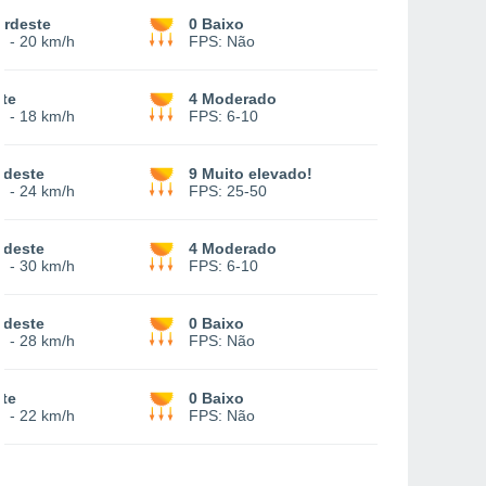
ordeste
0 Baixo
2
-
20 km/h
FPS:
Não
te
4 Moderado
0
-
18 km/h
FPS:
6-10
udeste
9 Muito elevado!
5
-
24 km/h
FPS:
25-50
udeste
4 Moderado
9
-
30 km/h
FPS:
6-10
udeste
0 Baixo
7
-
28 km/h
FPS:
Não
te
0 Baixo
5
-
22 km/h
FPS:
Não