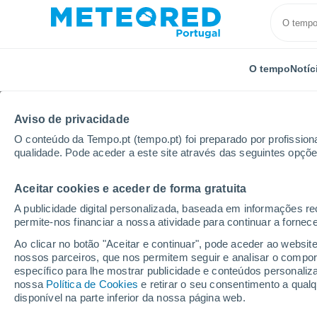
O tempo
Notíc
Aviso de privacidade
O conteúdo da Tempo.pt (tempo.pt) foi preparado por profissiona
qualidade. Pode aceder a este site através das seguintes opçõe
Aceitar cookies e aceder de forma gratuita
Início
Espanha
Ilhas Baleares
Urbanització sa 
A publicidade digital personalizada, baseada em informações r
permite-nos financiar a nossa atividade para continuar a fornec
Tempo para Urbanitzac
Ao clicar no botão "Aceitar e continuar", pode aceder ao websit
nossos parceiros, que nos permitem seguir e analisar o compo
específico para lhe mostrar publicidade e conteúdos persona
O Tempo 1 - 7 Dias
Por horas
nossa
Política de Cookies
e retirar o seu consentimento a qua
disponível na parte inferior da nossa página web.