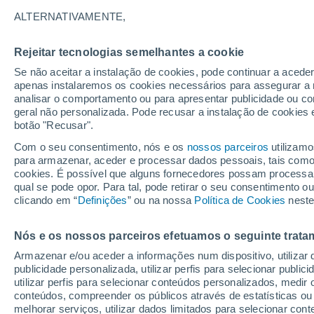
Gráfico do tempo por horas em Ur
ALTERNATIVAMENTE,
SÍMBOLO
TEMPERATURA
Rejeitar tecnologias semelhantes a cookie
Se não aceitar a instalação de cookies, pode continuar a acede
00
03
06
09
12
15
18
21
00
03
06
09
apenas instalaremos os cookies necessários para assegurar a 
analisar o comportamento ou para apresentar publicidade ou co
geral não personalizada. Pode recusar a instalação de cookies 
botão "Recusar".
Com o seu consentimento, nós e os
nossos parceiros
utilizamo
para armazenar, aceder e processar dados pessoais, tais como a
cookies. É possível que alguns fornecedores possam processa
qual se pode opor. Para tal, pode retirar o seu consentimento 
30°
clicando em “
Definições
” ou na nossa
Política de Cookies
neste
30°
30°
29°
28°
28°
28°
28°
Nós e os nossos parceiros efetuamos o seguinte trata
27°
26°
26°
Armazenar e/ou aceder a informações num dispositivo, utilizar da
publicidade personalizada, utilizar perfis para selecionar public
utilizar perfis para selecionar conteúdos personalizados, med
conteúdos, compreender os públicos através de estatísticas ou
melhorar serviços, utilizar dados limitados para selecionar cont