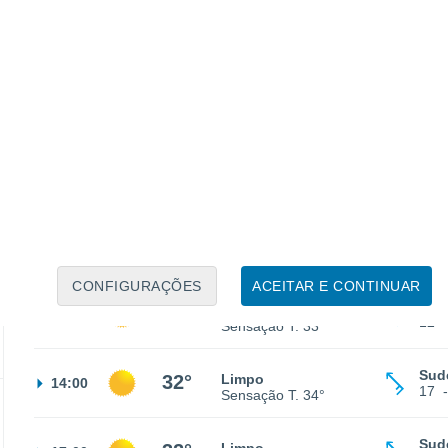
Est
27°
Céu limpo
02:00
15
Sensação T.
30°
Est
27°
Céu limpo
05:00
14
Sensação T.
29°
Nor
27°
Limpo
08:00
13
Sensação T.
29°
CONFIGURAÇÕES
ACEITAR E CONTINUAR
Sud
31°
Limpo
11:00
12
Sensação T.
33°
Sud
32°
Limpo
14:00
17
Sensação T.
34°
Sud