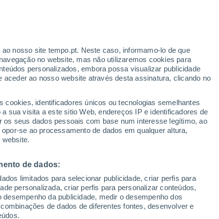
banització sa Torre
VENTO
PRECIPITAÇÃO
r ao nosso site tempo.pt. Neste caso, informamo-lo de que
12
15
18
21
00
03
06
09
12
15
18
21
00
navegação no website, mas não utilizaremos cookies para
nteúdos personalizados, embora possa visualizar publicidade
e aceder ao nosso website através desta assinatura, clicando no
s cookies, identificadores únicos ou tecnologias semelhantes
 sua visita a este sitio Web, endereços IP e identificadores de
r os seus dados pessoais com base num interesse legítimo, ao
32°
32°
32°
32°
ou opor-se ao processamento de dados em qualquer altura,
31°
31°
31°
30°
 website.
28°
28°
27°
27°
27°
mento de dados:
dos limitados para selecionar publicidade, criar perfis para
idade personalizada, criar perfis para personalizar conteúdos,
ir o desempenho da publicidade, medir o desempenho dos
 combinações de dados de diferentes fontes, desenvolver e
eúdos.