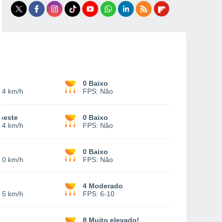
0 Baixo
14 km/h
FPS:
Não
oeste
0 Baixo
14 km/h
FPS:
Não
0 Baixo
10 km/h
FPS:
Não
4 Moderado
15 km/h
FPS:
6-10
8 Muito elevado!