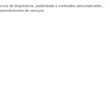
Segunda
10
ocura de dispositivos, publicidade e conteúdos personalizados,
esenvolvimento de serviços.
nització sa Torre
Sul
28°
Céu limpo
02:00
9
-
Sensação T.
31°
Sud
28°
Céu limpo
05:00
7
-
Sensação T.
30°
Sul
28°
Limpo
08:00
6
-
Sensação T.
31°
Sul
29°
Limpo
11:00
8
-
Sensação T.
33°
Sul