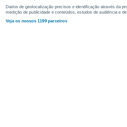
Sábado
8
Domingo
9
Dados de geolocalização precisos e identificação através da pr
medição de publicidade e conteúdos, estudos de audiência e d
Veja os nossos 1199 parceiros
A previsão do tempo por horas: Urba
SÁBADO, 08 DE AGOSTO
O dia todo
Limpo
Nascer do sol às
06h55m
Pôr-do-sol às
20h53m
Primeira luz às
06:25
Última luz às
21:22
Fase Lunar