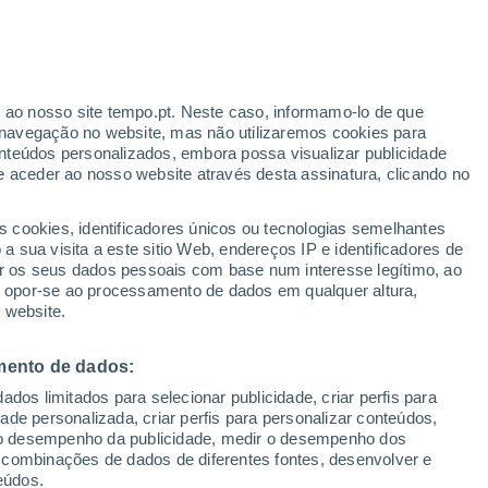
nicavén
VENTO
PRECIPITAÇÃO
r ao nosso site tempo.pt. Neste caso, informamo-lo de que
12
15
18
21
00
03
06
09
12
15
18
21
00
navegação no website, mas não utilizaremos cookies para
nteúdos personalizados, embora possa visualizar publicidade
e aceder ao nosso website através desta assinatura, clicando no
s cookies, identificadores únicos ou tecnologias semelhantes
 sua visita a este sitio Web, endereços IP e identificadores de
r os seus dados pessoais com base num interesse legítimo, ao
9°
9°
ou opor-se ao processamento de dados em qualquer altura,
9°
9°
8°
 website.
8°
6°
5°
mento de dados:
3°
3°
3°
2°
2°
dos limitados para selecionar publicidade, criar perfis para
idade personalizada, criar perfis para personalizar conteúdos,
ir o desempenho da publicidade, medir o desempenho dos
3.3
 combinações de dados de diferentes fontes, desenvolver e
1.7
1.2
0.6
eúdos.
0.3
0.3
0.1