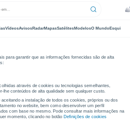
ias
Vídeos
Avisos
Radar
Mapas
Satélites
Modelos
O Mundo
Esqui
is para garantir que as informações fornecidas são de alta
s:
 horas
ecolhidas através de cookies ou tecnologias semelhantes,
er-lhe conteúdos de alta qualidade sem qualquer custo.
por horas
e aceitando a instalação de todos os cookies, próprios ou dos
rtamento no website, bem como desenvolver um perfil
lizados com base no mesmo. Pode consultar mais informações na
lquer momento, clicando no botão
Definições de cookies