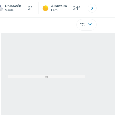
Unicavén
Albufeira
Lisboa
3°
24°
Maule
Faro
Lisboa
°C