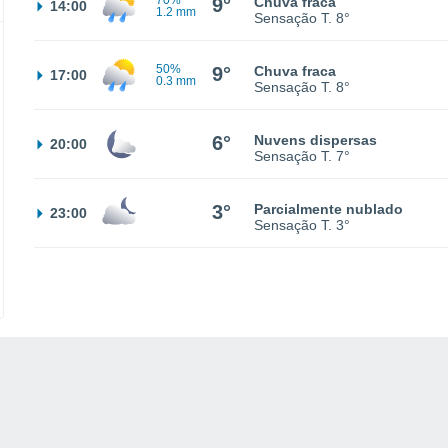
70%
9°
Chuva fraca
14:00
1.2 mm
Sensação T.
8°
50%
9°
Chuva fraca
17:00
0.3 mm
Sensação T.
8°
6°
Nuvens dispersas
20:00
Sensação T.
7°
3°
Parcialmente nublado
23:00
Sensação T.
3°