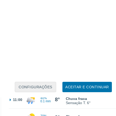
60%
3°
Chuva fraca
02:00
0.6 mm
Sensação T.
1°
50%
2°
Chuva fraca
05:00
1.7 mm
Sensação T.
0°
2°
Parcialmente nublado
08:00
Sensação T.
-1°
CONFIGURAÇÕES
ACEITAR E CONTINUAR
40%
8°
Chuva fraca
11:00
0.1 mm
Sensação T.
6°