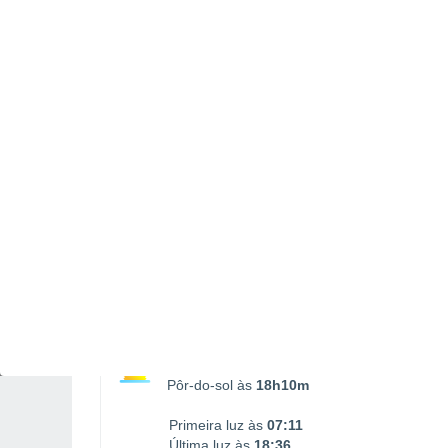
Nascimento da Lua
Ocaso da Lua
02:55
12:30
SÁBADO, 08 DE AGOSTO
2 Avisos depois de amanhã
Risco moderado
De madrugada
Chuva fraca com céu
parcialmente nublado
Nascer do sol às
07h37m
Pôr-do-sol às
18h10m
Primeira luz às
07:11
Última luz às
18:36