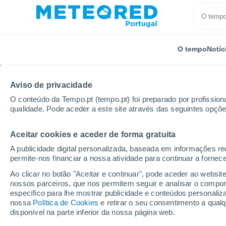
O tempo
Notíc
Aviso de privacidade
O conteúdo da Tempo.pt (tempo.pt) foi preparado por profissiona
qualidade. Pode aceder a este site através das seguintes opçõe
Aceitar cookies e aceder de forma gratuita
Início
Chile
Região de Maule
Unicavén
Por
A publicidade digital personalizada, baseada em informações r
permite-nos financiar a nossa atividade para continuar a fornec
Tempo para Unicavén 
Ao clicar no botão "Aceitar e continuar", pode aceder ao websit
nossos parceiros, que nos permitem seguir e analisar o compo
específico para lhe mostrar publicidade e conteúdos persona
O Tempo 1 - 7 Dias
Por horas
nossa
Política de Cookies
e retirar o seu consentimento a qua
disponível na parte inferior da nossa página web.