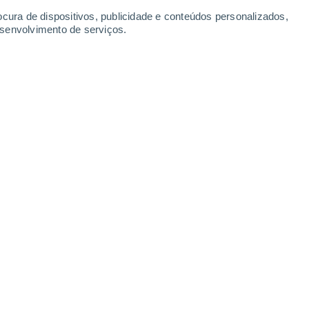
Sábado
8
ocura de dispositivos, publicidade e conteúdos personalizados,
esenvolvimento de serviços.
cavén
5°
Nuvens dispersas
02:00
Sensação T.
5°
3°
Parcialmente nublado
05:00
Sensação T.
4°
3°
Neblina
08:00
Sensação T.
1°
9°
Nuvens dispersas
11:00
Sensação T.
8°