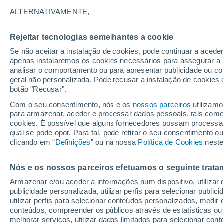
Gráfico do tempo por horas em U
ALTERNATIVAMENTE,
SÍMBOLO
TEMPERATURA
Rejeitar tecnologias semelhantes a cookie
Se não aceitar a instalação de cookies, pode continuar a acede
00
03
06
09
12
15
18
21
00
03
06
09
apenas instalaremos os cookies necessários para assegurar a 
analisar o comportamento ou para apresentar publicidade ou co
geral não personalizada. Pode recusar a instalação de cookies 
botão "Recusar".
Com o seu consentimento, nós e os
nossos parceiros
utilizamo
12°
para armazenar, aceder e processar dados pessoais, tais como a
11°
cookies. É possível que alguns fornecedores possam processa
qual se pode opor. Para tal, pode retirar o seu consentimento 
9°
clicando em “
Definições
” ou na nossa
Política de Cookies
neste
7°
5°
4°
Nós e os nossos parceiros efetuamos o seguinte trata
3°
3°
3°
Armazenar e/ou aceder a informações num dispositivo, utilizar da
1°
1°
publicidade personalizada, utilizar perfis para selecionar public
utilizar perfis para selecionar conteúdos personalizados, med
conteúdos, compreender os públicos através de estatísticas ou
melhorar serviços, utilizar dados limitados para selecionar cont