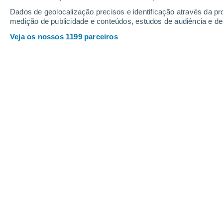
Quinta
6
Sexta
7
Dados de geolocalização precisos e identificação através da pr
medição de publicidade e conteúdos, estudos de audiência e d
Veja os nossos 1199 parceiros
A previsão do tempo por horas: Uni
QUINTA, 06 DE AGOSTO
1 Aviso agora
Risco moderado
De madrugada
Neblina
Nascer do sol às
07h39m
Pôr-do-sol às
18h08m
Primeira luz às
07:12
Última luz às
18:35