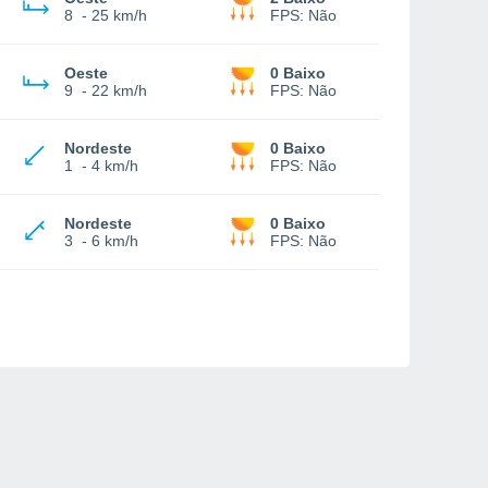
8
-
25 km/h
FPS:
Não
Oeste
0 Baixo
9
-
22 km/h
FPS:
Não
Nordeste
0 Baixo
1
-
4 km/h
FPS:
Não
Nordeste
0 Baixo
3
-
6 km/h
FPS:
Não