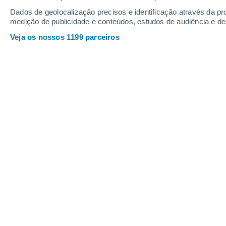
Sábado
8
Domingo
9
Dados de geolocalização precisos e identificação através da pr
medição de publicidade e conteúdos, estudos de audiência e d
Veja os nossos 1199 parceiros
A previsão do tempo por horas: Uli
SÁBADO, 08 DE AGOSTO
Pela tarde
Trovoada com céu parcialmente
nublado
Nascer do sol às
05h10m
Pôr-do-sol às
20h32m
Primeira luz às
04:27
Última luz às
21:15
Fase Lunar