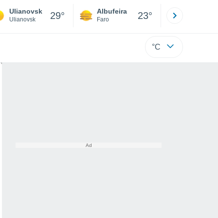
Ulianovsk
Albufeira
Lisboa
29°
23°
Ulianovsk
Faro
Lisboa
°C