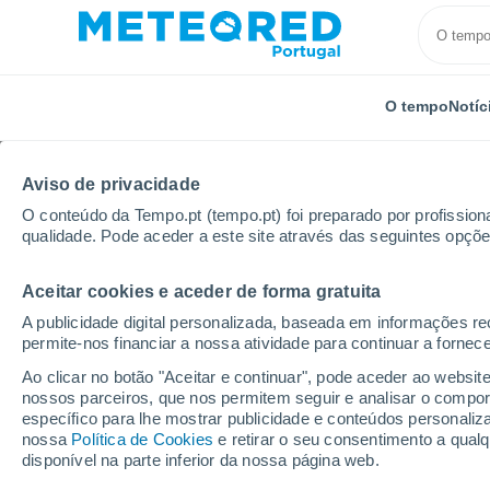
O tempo
Notíc
Aviso de privacidade
O conteúdo da Tempo.pt (tempo.pt) foi preparado por profissiona
qualidade. Pode aceder a este site através das seguintes opçõe
Aceitar cookies e aceder de forma gratuita
Início
Rússia
Oblast de Ulianovsk
Ulianovsk
A publicidade digital personalizada, baseada em informações r
permite-nos financiar a nossa atividade para continuar a fornec
Tempo para Ulianovsk
Ao clicar no botão "Aceitar e continuar", pode aceder ao websit
nossos parceiros, que nos permitem seguir e analisar o compo
específico para lhe mostrar publicidade e conteúdos persona
O Tempo 1 - 7 Dias
Por horas
nossa
Política de Cookies
e retirar o seu consentimento a qua
disponível na parte inferior da nossa página web.