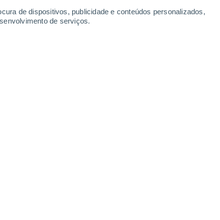
Segunda
10
ocura de dispositivos, publicidade e conteúdos personalizados,
esenvolvimento de serviços.
anovsk
23°
Céu limpo
02:00
Sensação T.
24°
23°
Limpo
05:00
Sensação T.
21°
25°
Limpo
08:00
Sensação T.
25°
29°
Nuvens dispersas
11:00
Sensação T.
31°
30%