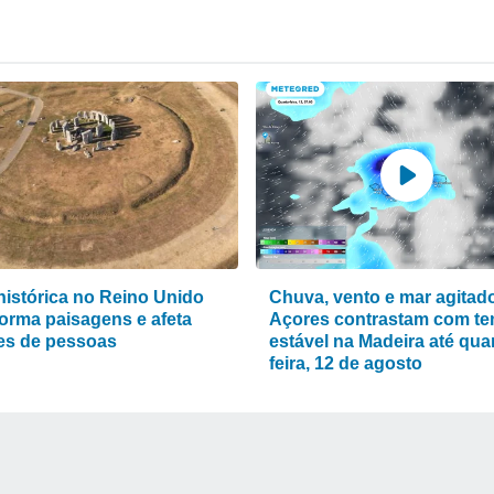
histórica no Reino Unido
Chuva, vento e mar agitad
forma paisagens e afeta
Açores contrastam com t
es de pessoas
estável na Madeira até quar
feira, 12 de agosto