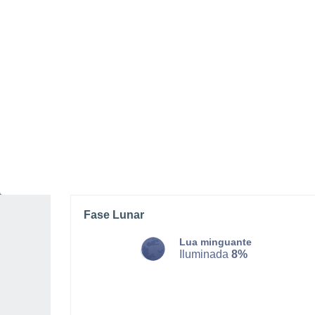
SEGUNDA, 10 DE AGOSTO
O dia todo
Limpo
Nascer do sol às
05h13m
Pôr-do-sol às
20h28m
Primeira luz às
04:31
Última luz às
21:10
Fase Lunar
Lua minguante
Iluminada
8%