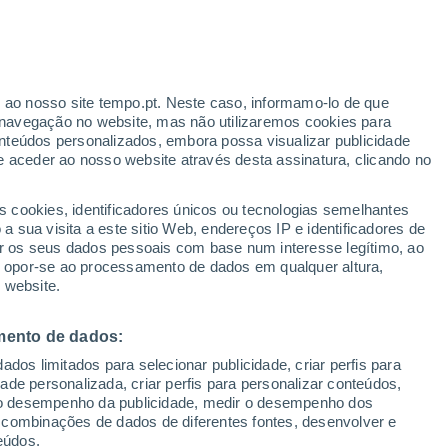
lianovsk
VENTO
PRECIPITAÇÃO
r ao nosso site tempo.pt. Neste caso, informamo-lo de que
12
15
18
21
00
03
06
09
12
15
18
21
00
navegação no website, mas não utilizaremos cookies para
nteúdos personalizados, embora possa visualizar publicidade
e aceder ao nosso website através desta assinatura, clicando no
s cookies, identificadores únicos ou tecnologias semelhantes
 sua visita a este sitio Web, endereços IP e identificadores de
r os seus dados pessoais com base num interesse legítimo, ao
25°
ou opor-se ao processamento de dados em qualquer altura,
24°
23°
23°
23°
 website.
23°
22°
21°
21°
19°
19°
mento de dados:
19°
18°
dos limitados para selecionar publicidade, criar perfis para
5.6
idade personalizada, criar perfis para personalizar conteúdos,
3.9
ir o desempenho da publicidade, medir o desempenho dos
 combinações de dados de diferentes fontes, desenvolver e
0.3
eúdos.
0.2