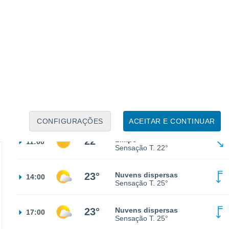
19°
Céu limpo
02:00
Sensação T.
19°
18°
Limpo
05:00
Sensação T.
18°
19°
Limpo
08:00
Sensação T.
19°
CONFIGURAÇÕES
ACEITAR E CONTINUAR
22°
Limpo
11:00
Sensação T.
22°
23°
Nuvens dispersas
14:00
Sensação T.
25°
23°
Nuvens dispersas
17:00
Sensação T.
25°