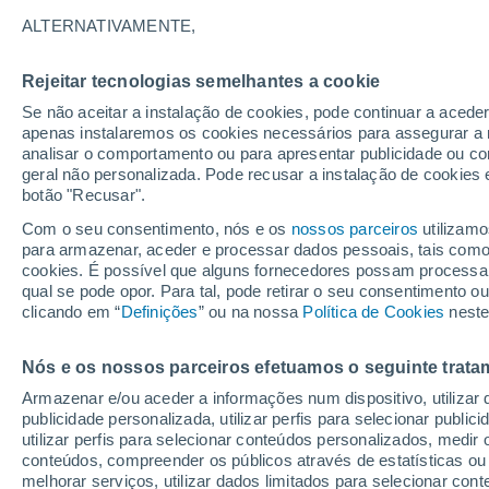
Gráfico do tempo por horas em U
ALTERNATIVAMENTE,
SÍMBOLO
TEMPERATURA
Rejeitar tecnologias semelhantes a cookie
Se não aceitar a instalação de cookies, pode continuar a acede
00
03
06
09
12
15
18
21
00
03
06
09
apenas instalaremos os cookies necessários para assegurar a 
analisar o comportamento ou para apresentar publicidade ou co
geral não personalizada. Pode recusar a instalação de cookies 
botão "Recusar".
29°
29°
Com o seu consentimento, nós e os
nossos parceiros
utilizamo
29°
para armazenar, aceder e processar dados pessoais, tais como a
cookies. É possível que alguns fornecedores possam processa
25°
qual se pode opor. Para tal, pode retirar o seu consentimento 
23°
clicando em “
Definições
” ou na nossa
Política de Cookies
neste
23°
22°
22°
21°
21°
21°
Nós e os nossos parceiros efetuamos o seguinte trata
Armazenar e/ou aceder a informações num dispositivo, utilizar da
publicidade personalizada, utilizar perfis para selecionar public
4.1
utilizar perfis para selecionar conteúdos personalizados, med
conteúdos, compreender os públicos através de estatísticas ou
1.5
melhorar serviços, utilizar dados limitados para selecionar cont
0.2