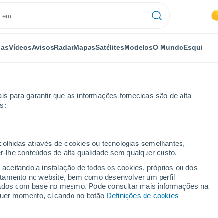
ias
Vídeos
Avisos
Radar
Mapas
Satélites
Modelos
O Mundo
Esqui
is para garantir que as informações fornecidas são de alta
s:
Por horas
ecolhidas através de cookies ou tecnologias semelhantes,
er-lhe conteúdos de alta qualidade sem qualquer custo.
 por horas
e aceitando a instalação de todos os cookies, próprios ou dos
rtamento no website, bem como desenvolver um perfil
lizados com base no mesmo. Pode consultar mais informações na
lquer momento, clicando no botão
Definições de cookies