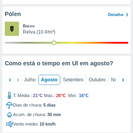
conteúdos.
Pólen
Detalhe
ção
Baixo
ão através
Relva (10 #/m³)
de
,
 e
dos,
publicidade
Como está o tempo em Ul em
agosto
?
s, estudos
a e
mento de
o
Junho
Julho
Agosto
Setembro
Outubro
Novembro
ossos 1199
T. Média :
21°C
Máx.:
26°C
Min:
16°C
eiros
Dias de chuva:
5
dias
Acum. de chuva:
30 mm
Vento médio:
10 km/h