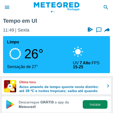
Tempo em Ul
de
11:49
Sexta
...
 da
empo.pt) foi
Limpo
or
26°
is para
e as
 fornecidas
UV
7 Alto
FPS
 qualidade.
Sensação de 27°
15-25
r a este
s das
opções:
Última hora
Aviso amarelo de tempo quente neste distrito:
ookies e
até 39 ºC e noites tropicais; saiba até quando
 forma
Descarregue
GRÁTIS
a app da
Instalar
e digital
Meteored!
da,