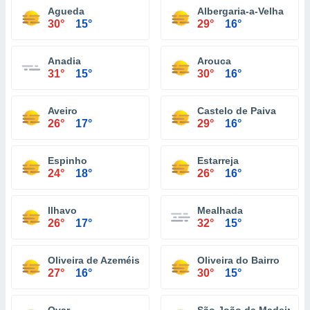
Agueda
Albergaria-a-Velha
30°
15°
29°
16°
Anadia
Arouca
31°
15°
30°
16°
Aveiro
Castelo de Paiva
26°
17°
29°
16°
Espinho
Estarreja
24°
18°
26°
16°
Ilhavo
Mealhada
26°
17°
32°
15°
Oliveira de Azeméis
Oliveira do Bairro
27°
16°
30°
15°