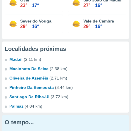
Ovar
São João da Madeira
23°
17°
27°
16°
Sever do Vouga
Vale de Cambra
29°
16°
29°
16°
Localidades próximas
Madail
(2.11 km)
Macinhata Da Seixa
(2.38 km)
Oliveira de Azeméis
(2.71 km)
Pinheiro Da Bemposta
(3.44 km)
Santiago Da Riba-Ul
(3.72 km)
Palmaz
(4.84 km)
O tempo...