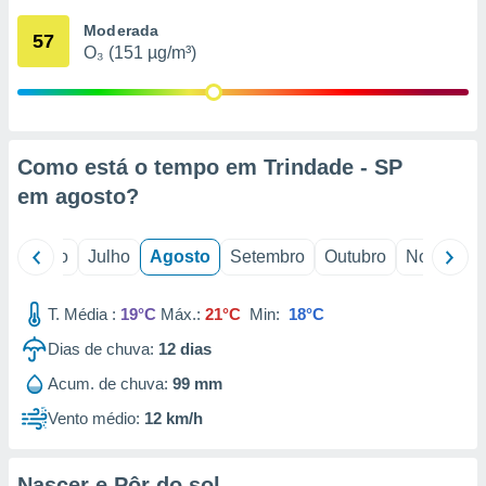
conteúdos.
Moderada
57
O₃ (151 µg/m³)
ção
ão através
de
,
 e
Como está o tempo em Trindade - SP
em
agosto
?
dos,
publicidade
s, estudos
o
Junho
Julho
Agosto
Setembro
Outubro
Novembro
a e
mento de
T. Média :
19°C
Máx.:
21°C
Min:
18°C
ossos 1199
Dias de chuva:
12
dias
eiros
Acum. de chuva:
99 mm
Vento médio:
12 km/h
Nascer e Pôr do sol