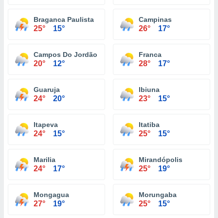
Braganca Paulista
Campinas
25°
15°
26°
17°
Campos Do Jordão
Franca
20°
12°
28°
17°
Guaruja
Ibiuna
24°
20°
23°
15°
Itapeva
Itatiba
24°
15°
25°
15°
Marilia
Mirandópolis
24°
17°
25°
19°
Mongagua
Morungaba
27°
19°
25°
15°