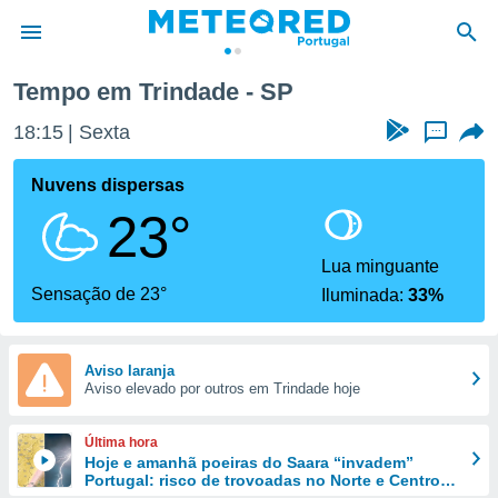
Tempo em Trindade - SP
de
18:15
Sexta
...
 da
empo.pt) foi
Nuvens dispersas
or
23°
is para
e as
 fornecidas
Lua minguante
 qualidade.
Sensação de 23°
Iluminada:
33%
r a este
s das
opções:
Aviso laranja
Aviso elevado por outros em Trindade hoje
ookies e
 forma
Última hora
e digital
Hoje e amanhã poeiras do Saara “invadem”
Portugal: risco de trovoadas no Norte e Centro
da,