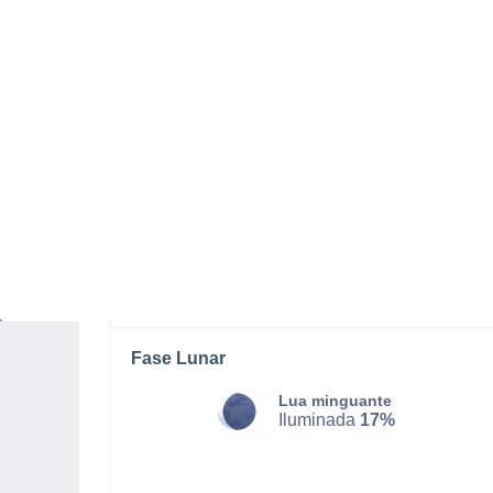
DOMINGO, 09 DE AGOSTO
Pela manhã
Chuva fraca com céu
parcialmente nublado
Nascer do sol às
05h39m
Pôr-do-sol às
21h05m
Primeira luz às
04:54
Última luz às
21:49
Fase Lunar
Lua minguante
Iluminada
17%