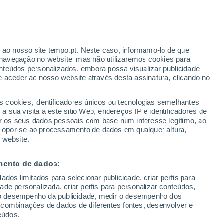
opki
VENTO
PRECIPITAÇÃO
r ao nosso site tempo.pt. Neste caso, informamo-lo de que
12
15
18
21
00
03
06
09
12
15
18
21
00
navegação no website, mas não utilizaremos cookies para
nteúdos personalizados, embora possa visualizar publicidade
e aceder ao nosso website através desta assinatura, clicando no
24°
s cookies, identificadores únicos ou tecnologias semelhantes
23°
 sua visita a este sitio Web, endereços IP e identificadores de
22°
r os seus dados pessoais com base num interesse legítimo, ao
19°
ou opor-se ao processamento de dados em qualquer altura,
19°
18°
18°
 website.
17°
16°
15°
14°
mento de dados:
13°
12°
dos limitados para selecionar publicidade, criar perfis para
idade personalizada, criar perfis para personalizar conteúdos,
ir o desempenho da publicidade, medir o desempenho dos
 combinações de dados de diferentes fontes, desenvolver e
0.2
eúdos.