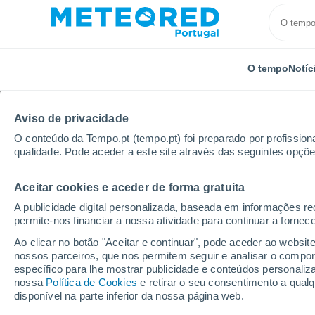
O tempo
Notíc
Aviso de privacidade
O conteúdo da Tempo.pt (tempo.pt) foi preparado por profissiona
qualidade. Pode aceder a este site através das seguintes opçõe
Aceitar cookies e aceder de forma gratuita
Início
Rússia
Oblast de Kemerovo
Topki
Po
A publicidade digital personalizada, baseada em informações r
permite-nos financiar a nossa atividade para continuar a fornec
Tempo para Topki por
Ao clicar no botão "Aceitar e continuar", pode aceder ao websit
nossos parceiros, que nos permitem seguir e analisar o compo
específico para lhe mostrar publicidade e conteúdos persona
O Tempo 1 - 7 Dias
Por horas
nossa
Política de Cookies
e retirar o seu consentimento a qua
disponível na parte inferior da nossa página web.