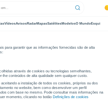
ias
Vídeos
Avisos
Radar
Mapas
Satélites
Modelos
O Mundo
Esqui
is para garantir que as informações fornecidas são de alta
s:
r horas
ecolhidas através de cookies ou tecnologias semelhantes,
er-lhe conteúdos de alta qualidade sem qualquer custo.
 horas
e aceitando a instalação de todos os cookies, próprios ou dos
rtamento no website, bem como desenvolver um perfil
lizados com base no mesmo. Pode consultar mais informações na
lquer momento, clicando no botão
Definições de cookies