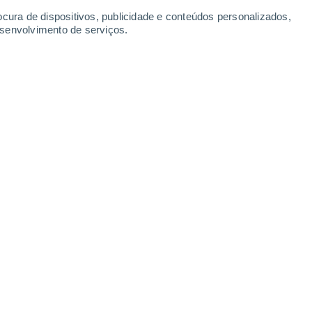
Domingo
9
ocura de dispositivos, publicidade e conteúdos personalizados,
esenvolvimento de serviços.
ki
18°
Parcialmente nublado
02:00
Sensação T.
18°
16°
Limpo
05:00
Sensação T.
16°
18°
Limpo
08:00
Sensação T.
18°
30%
22°
Chuva fraca
11:00
0.1 mm
Sensação T.
25°