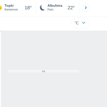
Topki
Albufeira
Lisboa
18°
22°
Kemerovo
Faro
Lisboa
°C