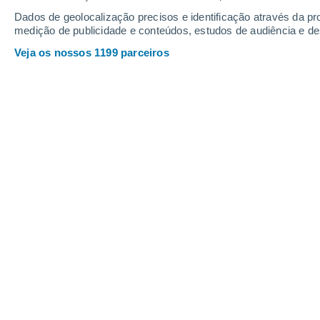
Sexta
7
Sábado
8
Dados de geolocalização precisos e identificação através da pr
medição de publicidade e conteúdos, estudos de audiência e d
Veja os nossos 1199 parceiros
A previsão do tempo por horas: Top
SEXTA, 07 DE AGOSTO
Pela manhã
Chuva fraca com céu
parcialmente nublado
Nascer do sol às
05h35m
Pôr-do-sol às
21h09m
Primeira luz às
04:50
Última luz às
21:54
Fase Lunar