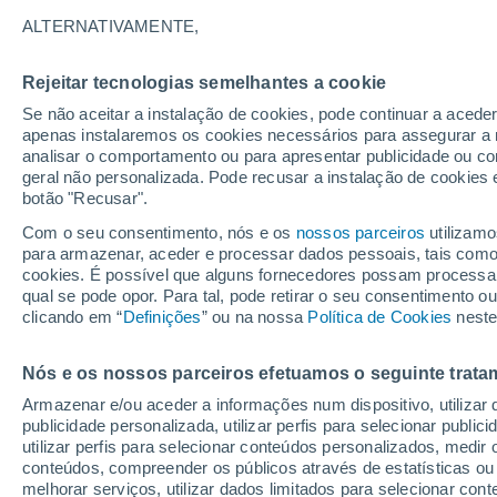
Gráfico do tempo por horas em T
ALTERNATIVAMENTE,
SÍMBOLO
TEMPERATURA
Rejeitar tecnologias semelhantes a cookie
Se não aceitar a instalação de cookies, pode continuar a acede
00
03
06
09
12
15
18
21
00
03
06
09
apenas instalaremos os cookies necessários para assegurar a 
analisar o comportamento ou para apresentar publicidade ou co
geral não personalizada. Pode recusar a instalação de cookies 
botão "Recusar".
24°
Com o seu consentimento, nós e os
nossos parceiros
utilizamo
24°
para armazenar, aceder e processar dados pessoais, tais como a
22°
cookies. É possível que alguns fornecedores possam processa
20°
qual se pode opor. Para tal, pode retirar o seu consentimento 
18°
clicando em “
Definições
” ou na nossa
Política de Cookies
neste
18°
17°
16°
16°
14°
Nós e os nossos parceiros efetuamos o seguinte trata
14°
Armazenar e/ou aceder a informações num dispositivo, utilizar da
publicidade personalizada, utilizar perfis para selecionar public
utilizar perfis para selecionar conteúdos personalizados, med
0.7
conteúdos, compreender os públicos através de estatísticas ou
0.4
0.1
melhorar serviços, utilizar dados limitados para selecionar cont