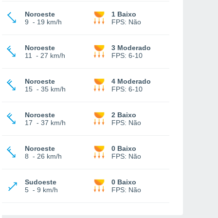
Noroeste
1 Baixo
9
-
19 km/h
FPS:
Não
Noroeste
3 Moderado
11
-
27 km/h
FPS:
6-10
Noroeste
4 Moderado
15
-
35 km/h
FPS:
6-10
Noroeste
2 Baixo
17
-
37 km/h
FPS:
Não
Noroeste
0 Baixo
8
-
26 km/h
FPS:
Não
Sudoeste
0 Baixo
5
-
9 km/h
FPS:
Não