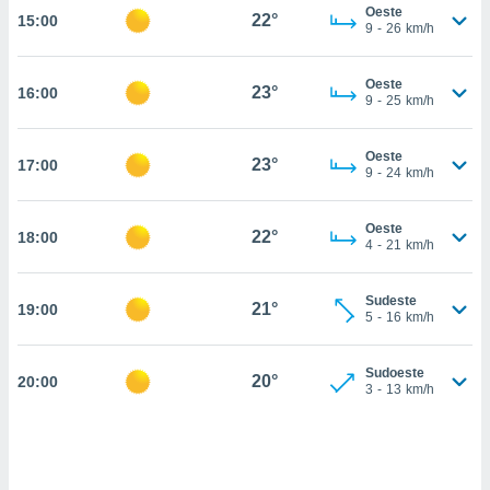
Oeste
22°
15:00
, permite-
9
-
26
km/h
ar a nossa
ara
ACEITAR
Oeste
 fornecer-
23°
16:00
E
9
-
25
km/h
os de alta
CONTINUAR
sem
sto.
Oeste
23°
17:00
CONFIGURAÇÕES
9
-
24
km/h
o botão
ontinuar",
r ao
Oeste
22°
18:00
4
-
21
km/h
itando a
de todos os
óprios ou
Sudeste
21°
19:00
parceiros,
5
-
16
km/h
rmitem
lisar o
nto no
Sudoeste
20°
20:00
3
-
13
km/h
em como
 um perfil
para lhe
licidade e