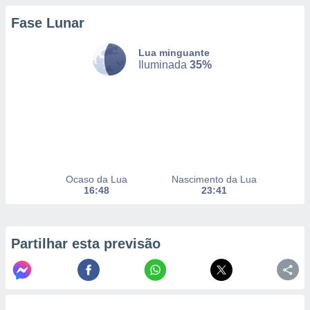
Fase Lunar
nto, nós e
Lua minguante
arceiros
Iluminada
35%
cookies,
ores únicos
ias
s para
 aceder e
dados
ais como a
 este sitio
eços IP e
Ocaso da Lua
Nascimento da Lua
ores de
16:48
23:41
possível
es possam
os seus
Partilhar esta previsão
oais com
nteresse
o qual se
ara tal,
 o seu