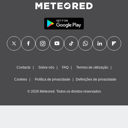
ão através
de
,
 e
dos,
publicidade
s, estudos
a e
mento de
Contacto
Sobre nós
FAQ
Termos de utilização
ossos 1199
eiros
Cookies
Política de privacidade
Definições de privacidade
© 2026 Meteored. Todos os direitos reservados