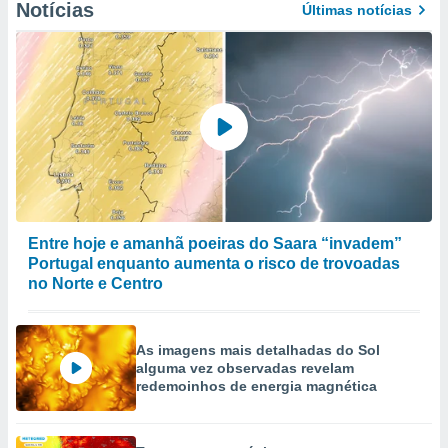
Notícias
Últimas notícias
to ou opor-
essamento
m qualquer
ando em “
 ou na
 Cookies
te.
 nossos
s o
Entre hoje e amanhã poeiras do Saara “invadem”
o de
Portugal enquanto aumenta o risco de trovoadas
no Norte e Centro
e/ou aceder
ões num
utilizar
As imagens mais detalhadas do Sol
ados para
alguma vez observadas revelam
publicidade,
redemoinhos de energia magnética
 para
a, utilizar