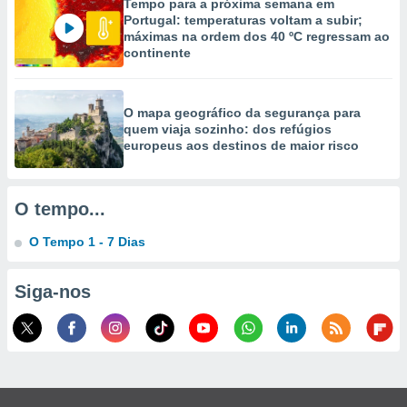
Tempo para a próxima semana em
selecionar
Portugal: temperaturas voltam a subir;
máximas na ordem dos 40 ºC regressam ao
a, criar
continente
personalizar
tilizar
selecionar
O mapa geográfico da segurança para
quem viaja sozinho: dos refúgios
dos, medir
europeus aos destinos de maior risco
nho da
, medir o
o dos
O tempo...
r os
ravés de
O Tempo 1 - 7 Dias
s ou
s de dados
es fontes,
Siga-nos
 e melhorar
ilizar dados
ara
conteúdos.
ção