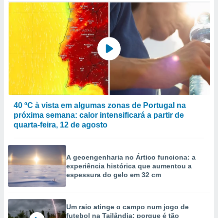
to ou opor-
essamento
m qualquer
ando em “
 ou na
 Cookies
te.
 nossos
40 ºC à vista em algumas zonas de Portugal na
s o
próxima semana: calor intensificará a partir de
quarta-feira, 12 de agosto
o de
e/ou aceder
A geoengenharia no Ártico funciona: a
ões num
experiência histórica que aumentou a
utilizar
espessura do gelo em 32 cm
ados para
publicidade,
 para
Um raio atinge o campo num jogo de
a, utilizar
futebol na Tailândia: porque é tão