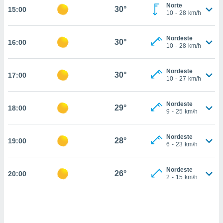
Norte
30°
15:00
, permite-
10
-
28
km/h
ar a nossa
ara
ACEITAR
Nordeste
 fornecer-
30°
16:00
E
10
-
28
km/h
os de alta
CONTINUAR
sem
sto.
Nordeste
30°
17:00
CONFIGURAÇÕES
10
-
27
km/h
o botão
ontinuar",
r ao
Nordeste
29°
18:00
9
-
25
km/h
itando a
de todos os
óprios ou
Nordeste
28°
19:00
parceiros,
6
-
23
km/h
rmitem
lisar o
nto no
Nordeste
26°
20:00
2
-
15
km/h
em como
 um perfil
para lhe
licidade e