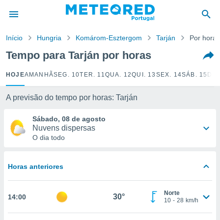
de
Início
Hungria
Komárom-Esztergom
Tarján
Por horas
 da
empo.pt) foi
Tempo para Tarján por horas
or
is para
HOJE
AMANHÃ
SEG. 10
TER. 11
QUA. 12
QUI. 13
SEX. 14
SÁB. 15
DOM
e as
 fornecidas
 qualidade.
A previsão do tempo por horas: Tarján
r a este
s das
Sábado, 08 de agosto
opções:
Nuvens dispersas
O dia todo
ookies e
 forma
Horas anteriores
e digital
da,
Norte
m
30°
14:00
10
-
28
km/h
 recolhidas
cookies ou