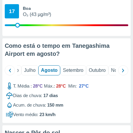
conteúdos.
Boa
17
O₃ (43 µg/m³)
ção
ão através
de
,
 e
Como está o tempo em Tanegashima
Airport em
agosto
?
dos,
publicidade
s, estudos
o
Junho
Julho
Agosto
Setembro
Outubro
Novembro
a e
mento de
T. Média :
28°C
Máx.:
28°C
Min:
27°C
ossos 1199
Dias de chuva:
17
dias
eiros
Acum. de chuva:
150 mm
Vento médio:
23 km/h
Nascer e Pôr do sol