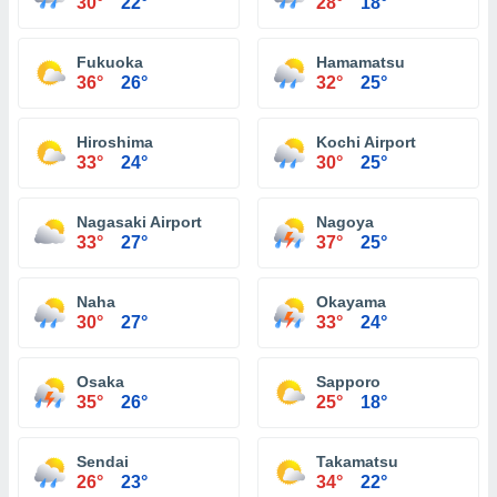
30°
22°
28°
18°
Fukuoka
Hamamatsu
36°
26°
32°
25°
Hiroshima
Kochi Airport
33°
24°
30°
25°
Nagasaki Airport
Nagoya
33°
27°
37°
25°
Naha
Okayama
30°
27°
33°
24°
Osaka
Sapporo
35°
26°
25°
18°
Sendai
Takamatsu
26°
23°
34°
22°