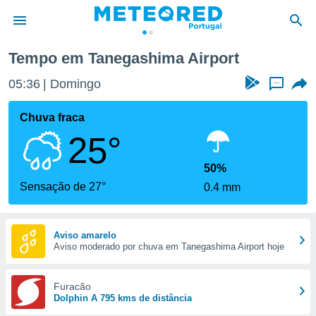
Tempo em Tanegashima Airport
de
05:36
Domingo
...
 da
empo.pt) foi
Chuva fraca
or
25°
is para
e as
 fornecidas
50%
 qualidade.
Sensação de 27°
0.4 mm
r a este
s das
opções:
Aviso amarelo
Aviso moderado por chuva em Tanegashima Airport hoje
ookies e
 forma
Furacão
e digital
Dolphin A 795 kms de distância
da,