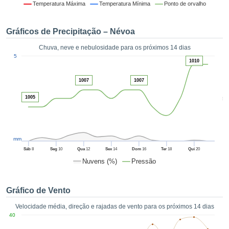
da em
Temperatura Máxima
Temperatura Mínima
Ponto de orvalho
 recolhidas
 cookies ou
Gráficos de Precipitação – Névoa
logias
s, permite-
Chuva, neve e nebulosidade para os próximos 14 dias
iar a nossa
1
5
de para
1010
ACEITAR
a fornecer-
E
dos de alta
1007
1007
CONTINUAR
ade sem
1005
5
r custo.
CONFIGURAÇÕES
 no botão
continuar",
eder ao
mm
ceitando a
Sáb
8
Seg
10
Qua
12
Sex
14
Dom
16
Ter
18
Qui
20
de todos os
Nuvens (%)
Pressão
róprios ou
 parceiros,
permitem
Gráfico de Vento
analisar o
mento no
Velocidade média, direção e rajadas de vento para os próximos 14 dias
 bem como
40
r um perfil