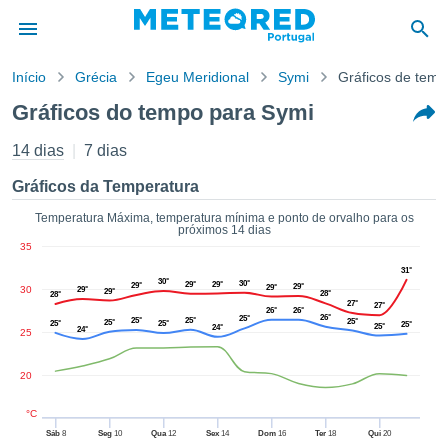
Início
Grécia
Egeu Meridional
Symi
Gráficos de tem
o de
Gráficos do tempo para Symi
cidade
eúdo da
14 dias
7 dias
empo.pt) foi
ado por
Gráficos da Temperatura
nais para
r que as
Temperatura Máxima, temperatura mínima e ponto de orvalho para os
próximos 14 dias
 fornecidas
35
 qualidade.
er a este
31°
30°
30°
29°
29°
29°
29°
29°
30
avés das
29°
29°
28°
28°
27°
27°
s opções:
26°
26°
26°
25°
25°
25°
25°
25°
25°
25°
25°
25°
24°
24°
25
cookies e
de forma
20
uita
ade digital
°C
lizada,
Sáb
8
Seg
10
Qua
12
Sex
14
Dom
16
Ter
18
Qui
20