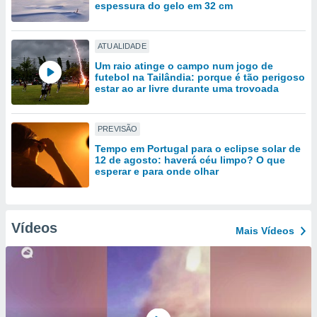
tar a
espessura do gelo em 32 cm
de cookies,
uar a
osso site
ATUALIDADE
este caso,
Um raio atinge o campo num jogo de
lo de que
futebol na Tailândia: porque é tão perigoso
talaremos
estar ao ar livre durante uma trovoada
s para
a navegação
PREVISÃO
, mas não
Tempo em Portugal para o eclipse solar de
s cookies
12 de agosto: haverá céu limpo? O que
ar o
esperar e para onde olhar
nto ou
ntar
 ou
Vídeos
Mais Vídeos
dos,
ssa
ublicidade
ada. Pode
nstalação de
ceder ao