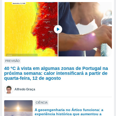
para lhe
licidade e
ados com
esmo. Pode
ais
s na nossa
 Cookies
e
u
nto a
omento,
 botão
de cookies
PREVISÃO
na parte
40 ºC à vista em algumas zonas de Portugal na
nossa
próxima semana: calor intensificará a partir de
.
quarta-feira, 12 de agosto
IVAMENTE,
Alfredo Graça
as
CIÊNCIA
tes a
A geoengenharia no Ártico funciona: a
experiência histórica que aumentou a