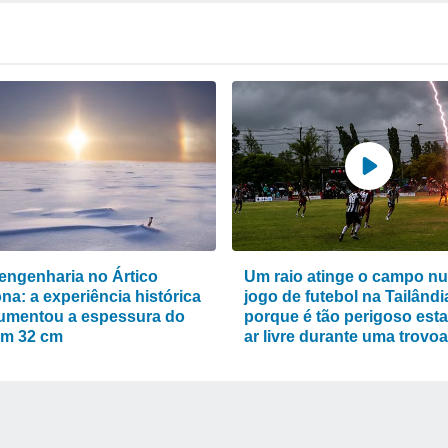
engenharia no Ártico
Um raio atinge o campo n
na: a experiência histórica
jogo de futebol na Tailândi
umentou a espessura do
porque é tão perigoso esta
em 32 cm
ar livre durante uma trovo