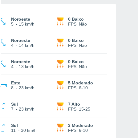
Noroeste
0 Baixo
5
-
15 km/h
FPS:
Não
Noroeste
0 Baixo
4
-
14 km/h
FPS:
Não
Noroeste
0 Baixo
4
-
13 km/h
FPS:
Não
Este
5 Moderado
8
-
23 km/h
FPS:
6-10
Sul
7 Alto
7
-
23 km/h
FPS:
15-25
Sul
3 Moderado
11
-
30 km/h
FPS:
6-10