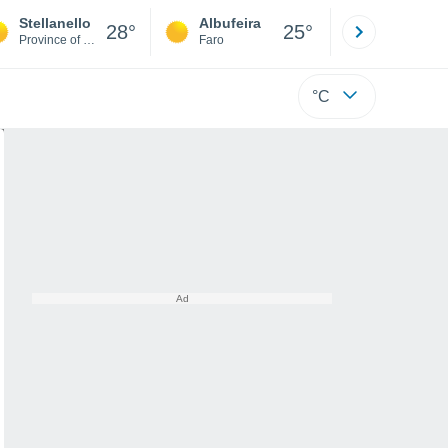
Stellanello
Albufeira
Lisboa
28°
25°
Province of Savona
Faro
Lisboa
°C