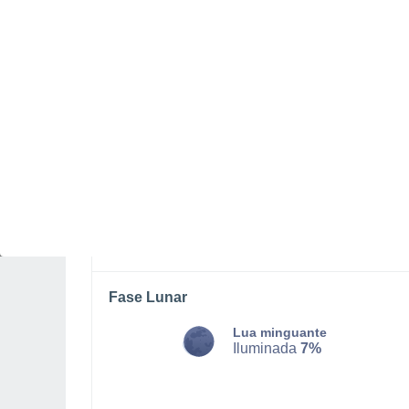
SEGUNDA, 10 DE AGOSTO
Pela tarde
Chuva fraca com céu
parcialmente nublado
Nascer do sol às
06h25m
Pôr-do-sol às
20h39m
Primeira luz às
05:54
Última luz às
21:11
Fase Lunar
Lua minguante
Iluminada
7%