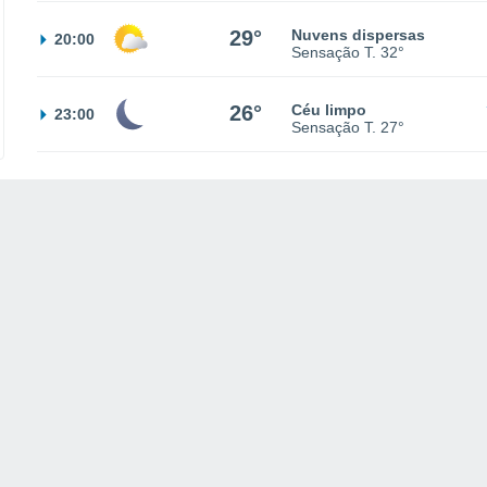
29°
Nuvens dispersas
20:00
Sensação T.
32°
26°
Céu limpo
23:00
Sensação T.
27°