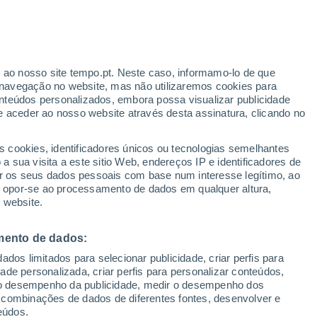
ellanello
VENTO
PRECIPITAÇÃO
r ao nosso site tempo.pt. Neste caso, informamo-lo de que
12
15
18
21
00
03
06
09
12
15
18
21
00
navegação no website, mas não utilizaremos cookies para
nteúdos personalizados, embora possa visualizar publicidade
e aceder ao nosso website através desta assinatura, clicando no
s cookies, identificadores únicos ou tecnologias semelhantes
 sua visita a este sitio Web, endereços IP e identificadores de
32°
32°
32°
32°
31°
r os seus dados pessoais com base num interesse legítimo, ao
30°
29°
ou opor-se ao processamento de dados em qualquer altura,
29°
 website.
26°
25°
25°
mento de dados:
23°
22°
dos limitados para selecionar publicidade, criar perfis para
idade personalizada, criar perfis para personalizar conteúdos,
ir o desempenho da publicidade, medir o desempenho dos
 combinações de dados de diferentes fontes, desenvolver e
0.4
0.2
0.2
eúdos.