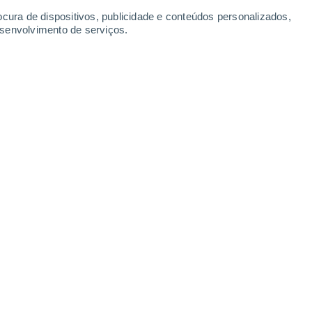
Segunda
10
ocura de dispositivos, publicidade e conteúdos personalizados,
esenvolvimento de serviços.
lanello
22°
Céu limpo
02:00
Sensação T.
22°
22°
Céu limpo
05:00
Sensação T.
22°
25°
Limpo
08:00
Sensação T.
26°
31°
Nuvens dispersas
11:00
Sensação T.
32°
40%