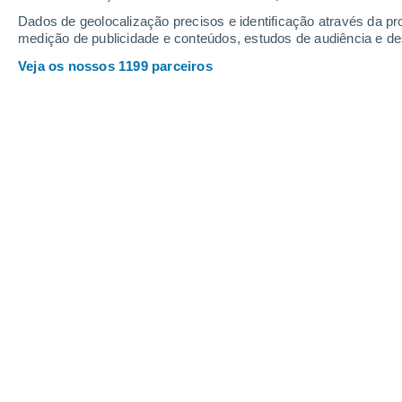
Sábado
8
Domingo
9
Dados de geolocalização precisos e identificação através da pr
medição de publicidade e conteúdos, estudos de audiência e d
Veja os nossos 1199 parceiros
A previsão do tempo por horas: Stel
SÁBADO, 08 DE AGOSTO
Pela tarde
Chuva fraca com céu
parcialmente nublado
Nascer do sol às
06h23m
Pôr-do-sol às
20h42m
Primeira luz às
05:51
Última luz às
21:14
Fase Lunar