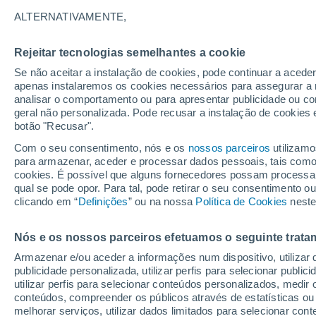
Gráfico do tempo por horas em St
ALTERNATIVAMENTE,
SÍMBOLO
TEMPERATURA
Rejeitar tecnologias semelhantes a cookie
Se não aceitar a instalação de cookies, pode continuar a acede
00
03
06
09
12
15
18
21
00
03
06
09
apenas instalaremos os cookies necessários para assegurar a 
analisar o comportamento ou para apresentar publicidade ou co
geral não personalizada. Pode recusar a instalação de cookies 
botão "Recusar".
Com o seu consentimento, nós e os
nossos parceiros
utilizamo
para armazenar, aceder e processar dados pessoais, tais como a
31°
31°
31°
cookies. É possível que alguns fornecedores possam processa
qual se pode opor. Para tal, pode retirar o seu consentimento 
29°
clicando em “
Definições
” ou na nossa
Política de Cookies
neste
25°
25°
25°
Nós e os nossos parceiros efetuamos o seguinte trata
23°
22°
22°
22°
Armazenar e/ou aceder a informações num dispositivo, utilizar da
publicidade personalizada, utilizar perfis para selecionar public
utilizar perfis para selecionar conteúdos personalizados, med
conteúdos, compreender os públicos através de estatísticas ou
0.4
melhorar serviços, utilizar dados limitados para selecionar cont