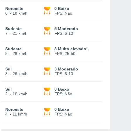
Noroeste
0 Baixo
6
-
18 km/h
FPS:
Não
Sudeste
5 Moderado
7
-
21 km/h
FPS:
6-10
Sudeste
8 Muito elevado!
9
-
28 km/h
FPS:
25-50
Sul
3 Moderado
8
-
26 km/h
FPS:
6-10
Sul
0 Baixo
2
-
16 km/h
FPS:
Não
Noroeste
0 Baixo
4
-
11 km/h
FPS:
Não