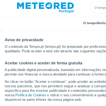
O tempo
Notíc
Aviso de privacidade
O conteúdo da Tempo.pt (tempo.pt) foi preparado por profissiona
qualidade. Pode aceder a este site através das seguintes opçõe
Aceitar cookies e aceder de forma gratuita
Início
Itália
Província de Savona
Stellanello
A publicidade digital personalizada, baseada em informações r
permite-nos financiar a nossa atividade para continuar a fornec
Tempo para Stellanell
Ao clicar no botão "Aceitar e continuar", pode aceder ao websit
nossos parceiros, que nos permitem seguir e analisar o compo
específico para lhe mostrar publicidade e conteúdos persona
O Tempo 1 - 7 Dias
Por horas
nossa
Política de Cookies
e retirar o seu consentimento a qua
disponível na parte inferior da nossa página web.