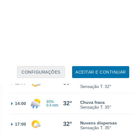
23°
Céu limpo
02:00
Sensação T.
22°
22°
Céu limpo
05:00
Sensação T.
22°
25°
Limpo
08:00
Sensação T.
26°
CONFIGURAÇÕES
ACEITAR E CONTINUAR
30°
Nuvens dispersas
11:00
Sensação T.
32°
40%
32°
Chuva fraca
14:00
0.4 mm
Sensação T.
35°
32°
Nuvens dispersas
17:00
Sensação T.
35°