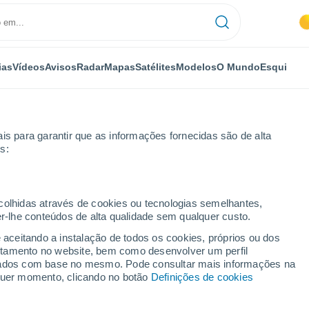
ias
Vídeos
Avisos
Radar
Mapas
Satélites
Modelos
O Mundo
Esqui
is para garantir que as informações fornecidas são de alta
s:
Por horas
ecolhidas através de cookies ou tecnologias semelhantes,
er-lhe conteúdos de alta qualidade sem qualquer custo.
o por horas
e aceitando a instalação de todos os cookies, próprios ou dos
rtamento no website, bem como desenvolver um perfil
lizados com base no mesmo. Pode consultar mais informações na
lquer momento, clicando no botão
Definições de cookies