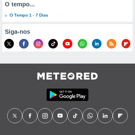
O tempo...
ão através
O Tempo 1 - 7 Dias
de
,
 e
Siga-nos
dos,
publicidade
s, estudos
a e
mento de
ossos 1199
eiros