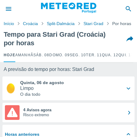
de
Início
Croácia
Split-Dalmácia
Stari Grad
Por horas
 da
empo.pt) foi
Tempo para Stari Grad (Croácia)
or
por horas
is para
e as
 fornecidas
HOJE
AMANHÃ
SÁB. 08
DOMO. 09
SEG. 10
TER. 11
QUA. 12
QUI. 13
S
 qualidade.
r a este
A previsão do tempo por horas: Stari Grad
s das
opções:
Quinta, 06 de agosto
Limpo
ookies e
O dia todo
 forma
e digital
4 Avisos agora
Risco extremo
da,
m
 recolhidas
cookies ou
Horas anteriores