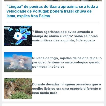
selecionar
“Língua” de poeiras do Saara aproxima-se a toda a
velocidade de Portugal: poderá trazer chuva de
a, criar
lama, explica Ana Palma
personalizar
tilizar
selecionar
7 ilhas açorianas sob aviso amarelo e
dos, medir
laranja de chuva e vento: saiba as horas
nho da
mais críticas desta quinta, 6 de agosto
, medir o
o dos
r os
Nuvens de fogo, rajadas de calor e raios: o
ravés de
perigoso fenómeno meteorológico gerado
s ou
por mega-incêndios
s de dados
es fontes,
 e melhorar
ilizar dados
Durante décadas ninguém percebeu que o
ara
coelho ibérico era uma espécie diferente e
isso muda tudo
conteúdos.
ção