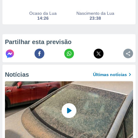
to ou opor-
essamento
Ocaso da Lua
Nascimento da Lua
m qualquer
14:26
23:38
ando em “
 ou na
 Cookies
Partilhar esta previsão
te.
 nossos
s o
Notícias
Últimas notícias
o de
e/ou aceder
ões num
utilizar
ados para
publicidade,
 para
a, utilizar