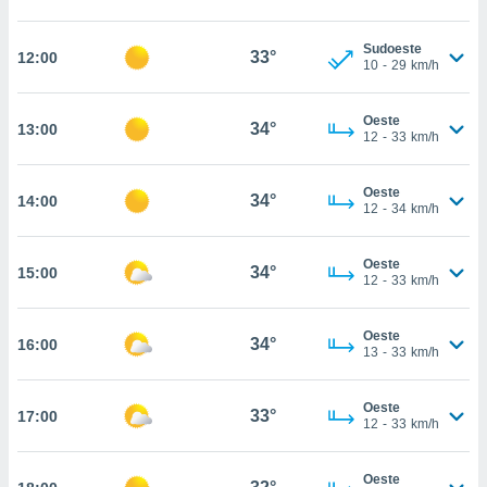
, permite-
ar a nossa
Sudoeste
33°
12:00
10
-
29
km/h
ara
ACEITAR
 fornecer-
E
os de alta
CONTINUAR
Oeste
34°
13:00
sem
12
-
33
km/h
sto.
CONFIGURAÇÕES
o botão
Oeste
34°
14:00
ontinuar",
12
-
34
km/h
r ao
itando a
Oeste
de todos os
34°
15:00
12
-
33
km/h
óprios ou
parceiros,
rmitem
Oeste
34°
16:00
lisar o
13
-
33
km/h
nto no
em como
Oeste
 um perfil
33°
17:00
12
-
33
km/h
para lhe
licidade e
Oeste