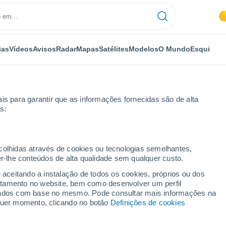
ias
Vídeos
Avisos
Radar
Mapas
Satélites
Modelos
O Mundo
Esqui
is para garantir que as informações fornecidas são de alta
s:
as
ecolhidas através de cookies ou tecnologias semelhantes,
er-lhe conteúdos de alta qualidade sem qualquer custo.
 por horas
e aceitando a instalação de todos os cookies, próprios ou dos
rtamento no website, bem como desenvolver um perfil
lizados com base no mesmo. Pode consultar mais informações na
lquer momento, clicando no botão
Definições de cookies