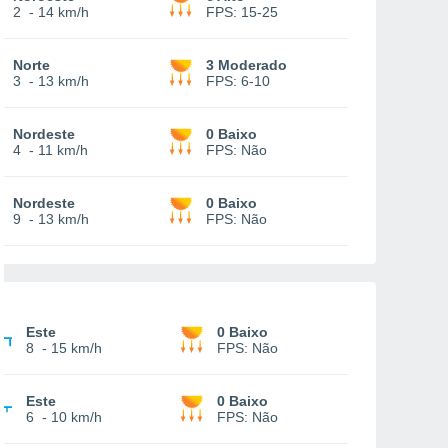
2
-
14 km/h
FPS:
15-25
Norte
3 Moderado
3
-
13 km/h
FPS:
6-10
Nordeste
0 Baixo
4
-
11 km/h
FPS:
Não
Nordeste
0 Baixo
9
-
13 km/h
FPS:
Não
Este
0 Baixo
8
-
15 km/h
FPS:
Não
Este
0 Baixo
6
-
10 km/h
FPS:
Não