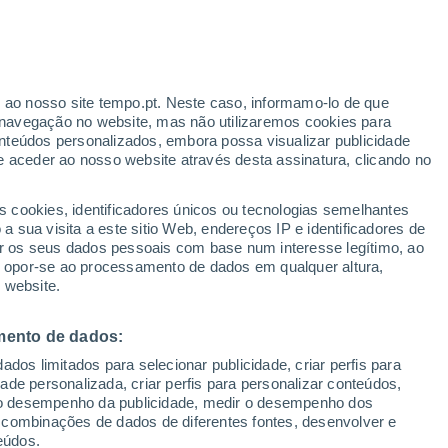
taphorst
VENTO
PRECIPITAÇÃO
r ao nosso site tempo.pt. Neste caso, informamo-lo de que
12
15
18
21
00
03
06
09
12
15
18
21
00
navegação no website, mas não utilizaremos cookies para
nteúdos personalizados, embora possa visualizar publicidade
e aceder ao nosso website através desta assinatura, clicando no
s cookies, identificadores únicos ou tecnologias semelhantes
26°
26°
24°
 sua visita a este sitio Web, endereços IP e identificadores de
23°
r os seus dados pessoais com base num interesse legítimo, ao
22°
21°
22°
20°
ou opor-se ao processamento de dados em qualquer altura,
20°
19°
19°
19°
 website.
15°
mento de dados:
dos limitados para selecionar publicidade, criar perfis para
idade personalizada, criar perfis para personalizar conteúdos,
ir o desempenho da publicidade, medir o desempenho dos
 combinações de dados de diferentes fontes, desenvolver e
0.5
eúdos.