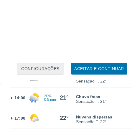
19°
Parcialmente nublado
02:00
Sensação T.
19°
19°
Nuvens dispersas
05:00
Sensação T.
19°
20°
Parcialmente nublado
08:00
Sensação T.
20°
CONFIGURAÇÕES
ACEITAR E CONTINUAR
22°
Parcialmente nublado
11:00
Sensação T.
22°
30%
21°
Chuva fraca
14:00
0.5 mm
Sensação T.
21°
22°
Nuvens dispersas
17:00
Sensação T.
22°