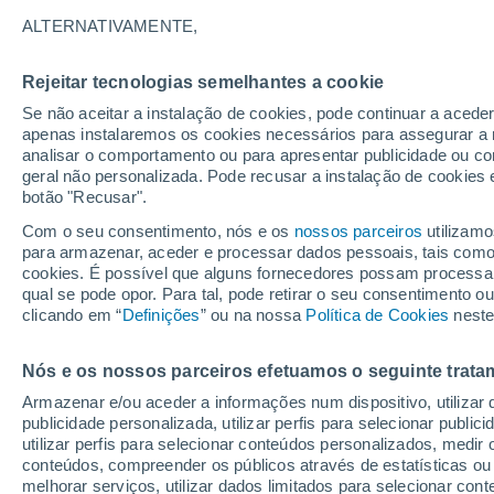
Gráfico do tempo por horas em S
ALTERNATIVAMENTE,
SÍMBOLO
TEMPERATURA
Rejeitar tecnologias semelhantes a cookie
Se não aceitar a instalação de cookies, pode continuar a acede
00
03
06
09
12
15
18
21
00
03
06
09
apenas instalaremos os cookies necessários para assegurar a 
analisar o comportamento ou para apresentar publicidade ou co
geral não personalizada. Pode recusar a instalação de cookies 
botão "Recusar".
Com o seu consentimento, nós e os
nossos parceiros
utilizamo
para armazenar, aceder e processar dados pessoais, tais como a
23°
cookies. É possível que alguns fornecedores possam processa
22°
22°
qual se pode opor. Para tal, pode retirar o seu consentimento 
19°
clicando em “
Definições
” ou na nossa
Política de Cookies
neste
18°
16°
15°
14°
13°
Nós e os nossos parceiros efetuamos o seguinte trata
11°
10°
Armazenar e/ou aceder a informações num dispositivo, utilizar da
publicidade personalizada, utilizar perfis para selecionar public
utilizar perfis para selecionar conteúdos personalizados, med
conteúdos, compreender os públicos através de estatísticas ou
melhorar serviços, utilizar dados limitados para selecionar cont