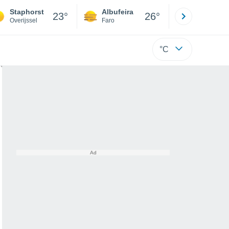
Staphorst
Albufeira
Lisboa
23°
26°
Overijssel
Faro
Lisboa
°C