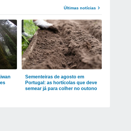
Últimas notícias
aiwan
Sementeiras de agosto em
res
Portugal: as hortícolas que deve
semear já para colher no outono