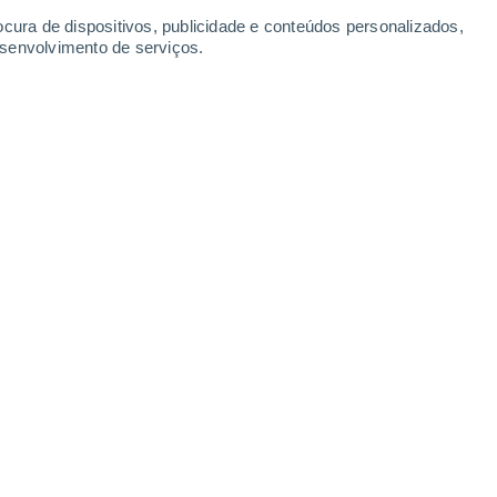
Segunda
10
ocura de dispositivos, publicidade e conteúdos personalizados,
esenvolvimento de serviços.
phorst
13°
Nuvens dispersas
02:00
Sensação T.
13°
10°
Neblina
05:00
Sensação T.
10°
11°
Neblina
08:00
Sensação T.
11°
19°
Limpo
11:00
Sensação T.
19°