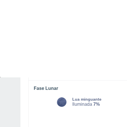
SEGUNDA, 10 DE AGOSTO
Pela tarde
Chuva fraca com céu
parcialmente nublado
Nascer do sol às
06h08m
Pôr-do-sol às
21h10m
Primeira luz às
05:28
Última luz às
21:50
Fase Lunar
Lua minguante
Iluminada
7%