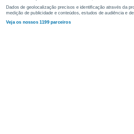
Sábado
8
Domingo
9
Dados de geolocalização precisos e identificação através da pr
medição de publicidade e conteúdos, estudos de audiência e d
Veja os nossos 1199 parceiros
A previsão do tempo por horas: Sta
SÁBADO, 08 DE AGOSTO
Pela manhã
Neblina
Nascer do sol às
06h05m
Pôr-do-sol às
21h14m
Primeira luz às
05:24
Última luz às
21:55
Fase Lunar