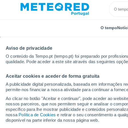
O tempo
Notíc
Aviso de privacidade
O conteúdo da Tempo.pt (tempo.pt) foi preparado por profissiona
qualidade. Pode aceder a este site através das seguintes opçõe
Aceitar cookies e aceder de forma gratuita
Início
Holanda
Overissel
Staphorst
Por hor
A publicidade digital personalizada, baseada em informações r
permite-nos financiar a nossa atividade para continuar a fornec
Tempo para Staphorst
Ao clicar no botão "Aceitar e continuar", pode aceder ao websit
nossos parceiros, que nos permitem seguir e analisar o compo
específico para lhe mostrar publicidade e conteúdos persona
O Tempo 1 - 7 Dias
Por horas
nossa
Política de Cookies
e retirar o seu consentimento a qua
disponível na parte inferior da nossa página web.