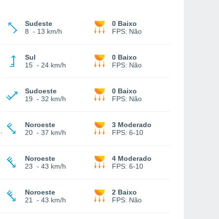
Sudeste
0 Baixo
8
-
13 km/h
FPS:
Não
Sul
0 Baixo
15
-
24 km/h
FPS:
Não
Sudoeste
0 Baixo
19
-
32 km/h
FPS:
Não
Noroeste
3 Moderado
20
-
37 km/h
FPS:
6-10
Noroeste
4 Moderado
23
-
43 km/h
FPS:
6-10
Noroeste
2 Baixo
21
-
43 km/h
FPS:
Não