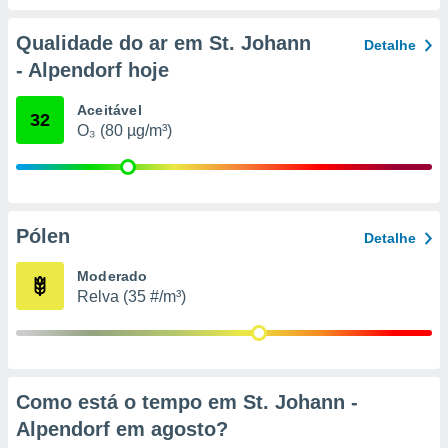
conteúdos.
Qualidade do ar em St. Johann
Detalhe
ção
- Alpendorf hoje
ão através
de
Aceitável
32
,
O₃ (80 µg/m³)
 e
dos,
publicidade
s, estudos
Pólen
Detalhe
a e
mento de
Moderado
Relva (35 #/m³)
ossos 1199
eiros
Como está o tempo em St. Johann -
Alpendorf em
agosto
?