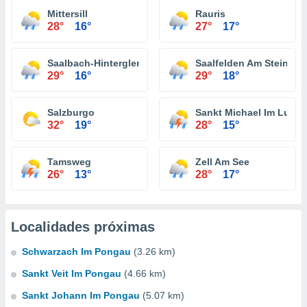
Mittersill
Rauris
28°
16°
27°
17°
Saalbach-Hinterglemm
Saalfelden Am Steinern
29°
16°
29°
18°
Salzburgo
Sankt Michael Im Lung
32°
19°
28°
15°
Tamsweg
Zell Am See
26°
13°
28°
17°
Localidades próximas
Schwarzach Im Pongau
(3.26 km)
Sankt Veit Im Pongau
(4.66 km)
Sankt Johann Im Pongau
(5.07 km)