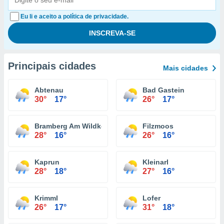
Eu li e aceito a política de privacidade.
Principais cidades
Mais cidades
Abtenau
Bad Gastein
30°
17°
26°
17°
Bramberg Am Wildkogel
Filzmoos
28°
16°
26°
16°
Kaprun
Kleinarl
28°
18°
27°
16°
Krimml
Lofer
26°
17°
31°
18°