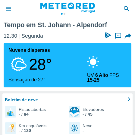
n - Alpendorf
Tempo em St. Johann - Alpendorf
de
12:30
Segunda
...
 da
empo.pt) foi
Nuvens dispersas
or
28°
is para
e as
 fornecidas
UV
6 Alto
FPS
 qualidade.
Sensação de 27°
15-25
r a este
s das
opções:
Boletim de neve
ookies e
Pistas abertas
Elevadores
 forma
- / 64
- / 45
e digital
Km esquiáveis
Neve
- / 120
-
da,