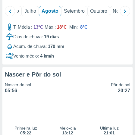
o
Junho
Julho
Agosto
Setembro
Outubro
Novembro
T. Média :
13°C
Máx.:
18°C
Min:
8°C
Dias de chuva:
19
dias
Acum. de chuva:
170 mm
Vento médio:
4 km/h
Nascer e Pôr do sol
Nascer do sol
Pôr do sol
05:56
20:27
Primeira luz
Meio-dia
Última luz
05:22
13:12
21:01