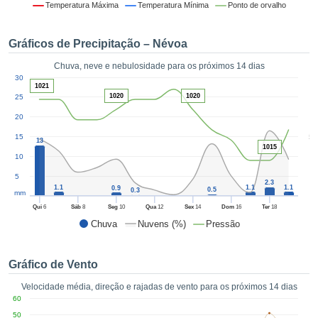
da em
Temperatura Máxima
Temperatura Mínima
Ponto de orvalho
 recolhidas
 cookies ou
Gráficos de Precipitação – Névoa
logias
s, permite-
Chuva, neve e nebulosidade para os próximos 14 dias
iar a nossa
1
30
de para
1021
ACEITAR
1020
1020
a fornecer-
25
E
dos de alta
20
CONTINUAR
ade sem
5
15
r custo.
13
1015
CONFIGURAÇÕES
10
 no botão
continuar",
5
2.3
eder ao
1.1
1.1
1.1
0.9
0.5
0.3
mm
ceitando a
Qui
6
Sáb
8
Seg
10
Qua
12
Sex
14
Dom
16
Ter
18
de todos os
Chuva
Nuvens (%)
Pressão
róprios ou
 parceiros,
permitem
Gráfico de Vento
analisar o
mento no
Velocidade média, direção e rajadas de vento para os próximos 14 dias
 bem como
60
r um perfil
50