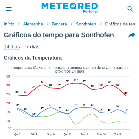
Início
Alemanha
Baviera
Sonthofen
Gráficos de tem
o de
Gráficos do tempo para Sonthofen
cidade
eúdo da
14 dias
7 dias
empo.pt) foi
ado por
Gráficos da Temperatura
nais para
r que as
Temperatura Máxima, temperatura mínima e ponto de orvalho para os
próximos 14 dias
 fornecidas
35
 qualidade.
31°
30°
30°
30°
30°
er a este
30
28°
28°
28°
28°
28°
27°
avés das
25°
24°
24°
25
s opções:
20
17°
17°
17°
17°
17°
16°
cookies e
15°
15°
15°
15°
14°
14°
14°
15
de forma
12°
uita
10
ade digital
°C
lizada,
Qui
6
Sáb
8
Seg
10
Qua
12
Sex
14
Dom
16
Ter
18