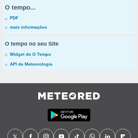
O tempo...
PDF
mais informações
O tempo no seu Site
Widget de O Tempo
API de Meteorologia