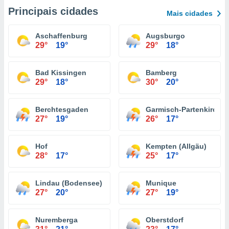
Principais cidades
Mais cidades
Aschaffenburg
Augsburgo
29°
19°
29°
18°
Bad Kissingen
Bamberg
29°
18°
30°
20°
Berchtesgaden
Garmisch-Partenkirche
27°
19°
26°
17°
Hof
Kempten (Allgäu)
28°
17°
25°
17°
Lindau (Bodensee)
Munique
27°
20°
27°
19°
Nuremberga
Oberstdorf