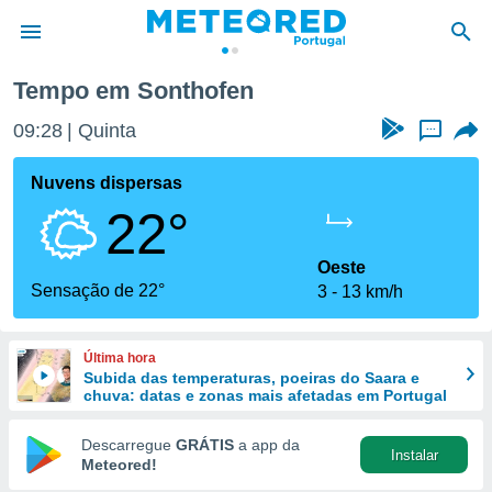
Tempo em Sonthofen
de
09:28
Quinta
...
 da
empo.pt) foi
Nuvens dispersas
or
22°
is para
e as
 fornecidas
Oeste
 qualidade.
Sensação de 22°
3
13 km/h
r a este
s das
opções:
Última hora
Subida das temperaturas, poeiras do Saara e
ookies e
chuva: datas e zonas mais afetadas em Portugal
 forma
Descarregue
GRÁTIS
a app da
Instalar
e digital
Meteored!
da,