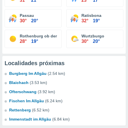
31°
21°
23°
17°
Passau
Ratisbona
30°
20°
32°
19°
Rothenburg ob der Tauber
Wurtzburgo
28°
19°
30°
20°
Localidades próximas
Burgberg Im Allgäu
(2.54 km)
Blaichach
(3.53 km)
Ofterschwang
(3.92 km)
Fischen Im Allgäu
(6.24 km)
Rettenberg
(6.52 km)
Immenstadt im Allgäu
(6.84 km)