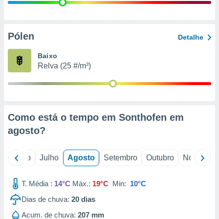
conteúdos.
ção
Pólen
Detalhe
ão através
de
Baixo
,
Relva (25 #/m³)
 e
dos,
publicidade
s, estudos
Como está o tempo em Sonthofen em
a e
mento de
agosto
?
ossos 1199
o
Junho
Julho
Agosto
Setembro
Outubro
Novembro
eiros
T. Média :
14°C
Máx.:
19°C
Min:
10°C
Dias de chuva:
20
dias
Acum. de chuva:
207 mm